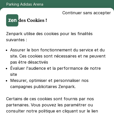
Parking Adidas Arena
Parking Parc des Princes
Continuer sans accepter
Parking LDLC Arena
des Cookies !
Parking Stade Pierre Mauroy
Parking Groupama Stadium
Zenpark utilise des cookies pour les finalités
Parking Vélodrome
suivantes :
Parking Stade de France
Assurer le bon fonctionnement du service et du
Parking Bercy
site.
Ces cookies sont nécessaires et ne peuvent
Parking La Défense Arena
pas être désactivés
Parking Les 4 temps
Évaluer l'audience et la performance de notre
Parking Nation
site
Parking Porte de Versailles
Mesurer, optimiser et personnaliser nos
campagnes publicitaires Zenpark.
Parking Lille Grand Palais
Parking Euralille
Certains de ces cookies sont fournis par nos
Parking Casino Barrière Lille
partenaires. Vous pouvez les paramétrer ou
consulter notre politique en cliquant sur le lien