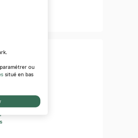
 Paris
rk.
s paramétrer ou
griculture
es
situé en bas
Week
r
l
s