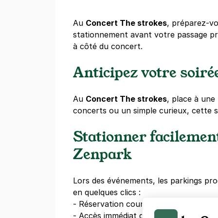
Au
Concert The strokes
, préparez-vo
stationnement avant votre passage p
à côté du concert.
Anticipez votre soiré
Au
Concert The strokes
, place à une
concerts ou un simple curieux, cette s
Stationner facilemen
Zenpark
Lors des événements, les parkings pr
en quelques clics :
- Réservation courte durée à l'heure
- Accès immédiat grâce à l'application