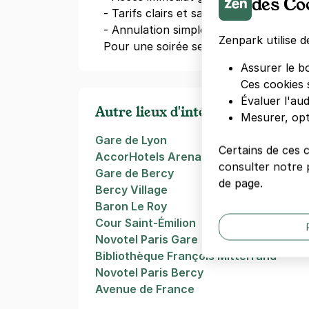
des Co
- Tarifs clairs et sans surprise
- Annulation simple en cas de change
Zenpark utilise d
Pour une soirée sereine, pensez à
rés
Assurer le b
Ces cookies 
Évaluer l'au
Autre lieux d'intérêts à Paris
Mesurer, opt
Gare de Lyon
Certains de ces 
AccorHotels Arena (Bercy Arena)
consulter notre p
Gare de Bercy
de page.
Bercy Village
Baron Le Roy
Cour Saint-Émilion
Novotel Paris Gare De Lyon
Bibliothèque François Mitterrand
Novotel Paris Bercy
Avenue de France