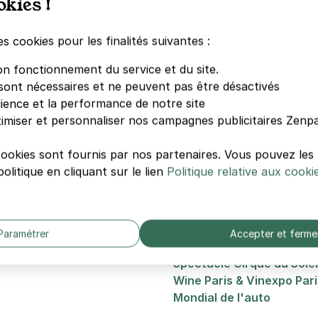
okies !
ment de plan
es cookies pour les finalités suivantes :
erver votre parking
avant le départ.
on fonctionnement du service et du site.
sont nécessaires et ne peuvent pas être désactivés
dience et la performance de notre site
Autres événements de
imiser et personnaliser nos campagnes publicitaires Zenpa
Foire de Paris
cookies sont fournis par nos partenaires. Vous pouvez le
Salon International de l'A
olitique en cliquant sur le lien
Politique relative aux cooki
Retromobile
Foire du trône
Spectacle Paris Games 
Paris Games Week
Paramétrer
Accepter et ferme
Salon du Bourget
Spectacle Cirque du Solei
Wine Paris & Vinexpo Pari
Mondial de l'auto