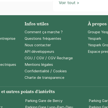
Voir tout >
Infos utiles
À propos
Comment ça marche ?
Groupe Yes
entreprise
Questions fréquentes
Yespark
Nous contacter
Yespark Gro
API développeurs
Espace pre
/
/
CGU
CGV
CGV Recharge
lectriques
Mentions légales
/
Confidentialité
Cookies
Charte de transparence
et autres points d'intérêts
Parking Gare de Bercy
Parking Ga
tz
Parking Gare Lyon-Part-Dieu
Parking Gar