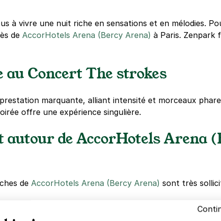
us à vivre une nuit riche en sensations et en mélodies. Po
rès de
AccorHotels Arena (Bercy Arena)
à Paris. Zenpark fa
e au Concert The strokes
 prestation marquante, alliant intensité et morceaux phar
oirée offre une expérience singulière.
t autour de AccorHotels Arena (
oches de
AccorHotels Arena (Bercy Arena)
sont très sollic
Conti
 mobile : ouvrez la porte depuis votre téléphone