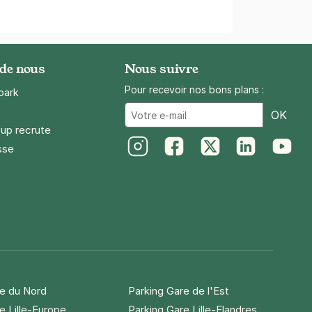
 de nous
Nous suivre
Pour recevoir nos bons plans :
park
Ema
OK
up recrute
sse
Instagram
Facebook
Twitter
LinkedIn
Youtube
re du Nord
Parking Gare de l'Est
e Lille-Europe
Parking Gare Lille-Flandres