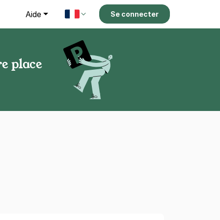
g
Aide
Se connecter
e place