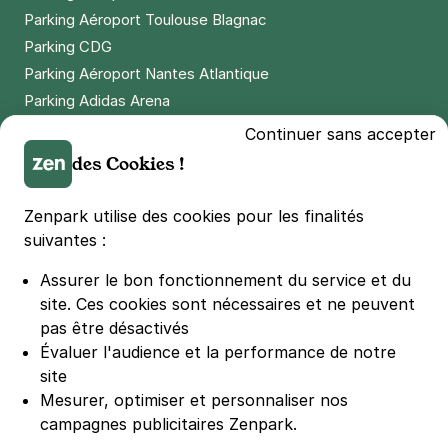
Parking Aéroport Toulouse Blagnac
Parking CDG
Parking Aéroport Nantes Atlantique
Parking Adidas Arena
Parking Parc des Princes
Continuer sans accepter
Parking LDLC Arena
des Cookies !
Parking Stade Pierre Mauroy
Parking Groupama Stadium
Zenpark utilise des cookies pour les finalités
Parking Vélodrome
suivantes :
Parking Stade de France
Assurer le bon fonctionnement du service et du
Parking Bercy
site.
Ces cookies sont nécessaires et ne peuvent
Parking La Défense Arena
pas être désactivés
Parking Les 4 temps
Évaluer l'audience et la performance de notre
Parking Nation
site
Parking Porte de Versailles
Mesurer, optimiser et personnaliser nos
campagnes publicitaires Zenpark.
Parking Lille Grand Palais