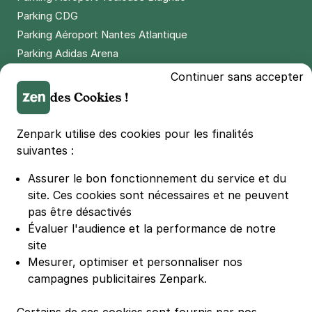
Parking CDG
Parking Aéroport Nantes Atlantique
Parking Adidas Arena
Parking Parc des Princes
Continuer sans accepter
Parking LDLC Arena
des Cookies !
Parking Stade Pierre Mauroy
Parking Groupama Stadium
Zenpark utilise des cookies pour les finalités
Parking Vélodrome
suivantes :
Parking Stade de France
Assurer le bon fonctionnement du service et du
Parking Bercy
site.
Ces cookies sont nécessaires et ne peuvent
Parking La Défense Arena
pas être désactivés
Parking Les 4 temps
Évaluer l'audience et la performance de notre
Parking Nation
site
Parking Porte de Versailles
Mesurer, optimiser et personnaliser nos
campagnes publicitaires Zenpark.
Parking Lille Grand Palais
Parking Euralille