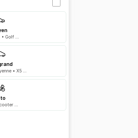
yen
8 • Golf …
grand
yenne • X5 …
to
cooter …