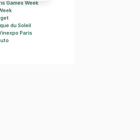
ris Games Week
 Week
rget
que du Soleil
Vinexpo Paris
auto