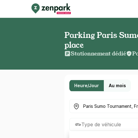
Parking Paris Sumo
place
Stationnement dédié
Pa
Heure/Jour
Au mois
Où cherchez-vous un parkin
Type de véhicule