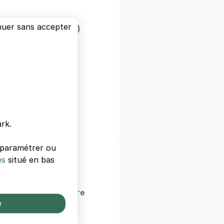
nuer sans accepter
Arena (Bercy Arena)
y
ilion
 Gare De Lyon
François Mitterrand
 Bercy
rk.
ance
s paramétrer ou
nements de Paris
es
situé en bas
ional de l'Agriculture
r
e