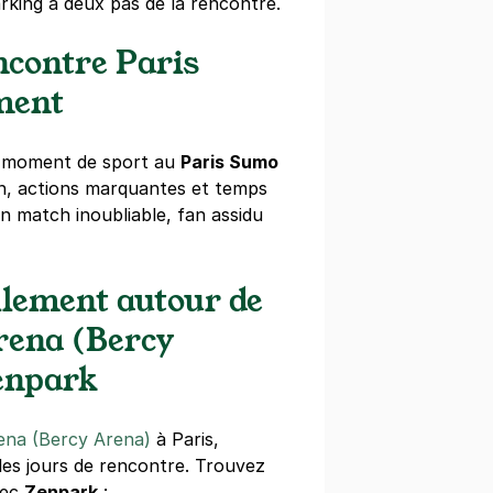
rking à deux pas de la rencontre.
ncontre Paris
ment
rcy - SAEMES
d moment de sport au
Paris Sumo
ercy
on, actions marquantes et temps
un match inoubliable, fan assidu
is)
€/semaine
(tarifs dégressifs)
ilement autour de
rena (Bercy
enpark
y Village - AccorHotels Arena
mmard
ena (Bercy Arena)
à Paris,
is)
 les jours de rencontre. Trouvez
vec
Zenpark
:
ne
(tarifs dégressifs)