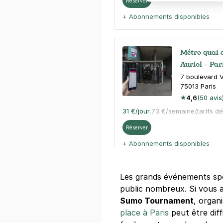
Réserver
+ Abonnements disponibles
Métro quai 
Auriol - Par
7 boulevard V
75013
Paris
4,6
(50 avis
31 €
/jour
,
73 €/semaine
(tarifs d
Réserver
+ Abonnements disponibles
Les grands événements spo
Paris - Berc
public nombreux. Si vous 
3 rue George
Sumo Tournament
, organ
75013
Paris
place à Paris
peut être diff
4,2
(361 avi