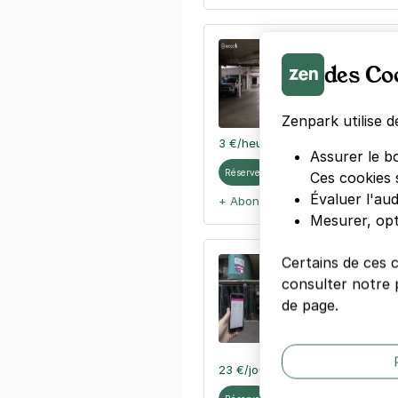
Paris - Gar
des Co
9 rue Corbin
75012
Paris
4,3
(1050 av
Zenpark utilise d
3 €
/heure
,
29 €/jour,
89 €/semai
Assurer le b
Réserver
Ces cookies 
Évaluer l'au
+ Abonnements disponibles
Mesurer, opt
Certains de ces 
Métro quai 
consulter notre p
Auriol - Par
de page.
7 boulevard V
75013
Paris
4,5
(89 avis
23 €
/jour
,
68 €/semaine
(tarifs d