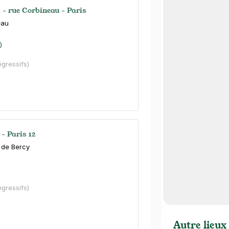
 - rue Corbineau - Paris
eau
)
égressifs)
- Paris 12
 de Bercy
)
égressifs)
Autre lieux 