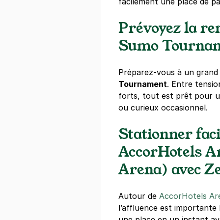
facilement une place de pa
Réserver
Prévoyez la re
+ Abonnements disponibles
Sumo Tourna
Paris - Be
Préparez-vous à un gran
158 quai de B
Tournament
. Entre tensi
75012
Paris
forts, tout est prêt pour 
4,6
(1219 av
ou curieux occasionnel.
4,97 €
/heure
,
44,71 €/jour,
108 
Stationner fac
Réserver
AccorHotels A
Arena) avec Z
Paris - Berc
21 rue de Po
75012
Paris
Autour de
AccorHotels Ar
4,4
(1322 av
l’affluence est importante
une place en un instant a
3 €
/heure
,
29 €/jour,
89 €/semai