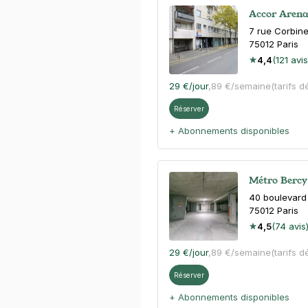
Accor Arena
7 rue Corbin
75012
Paris
4,4
(121 avis
29 €
/jour
,
89 €/semaine
(tarifs d
Réserver
+ Abonnements disponibles
Métro Bercy 
40 boulevard
75012
Paris
4,5
(74 avis
29 €
/jour
,
89 €/semaine
(tarifs d
Réserver
+ Abonnements disponibles