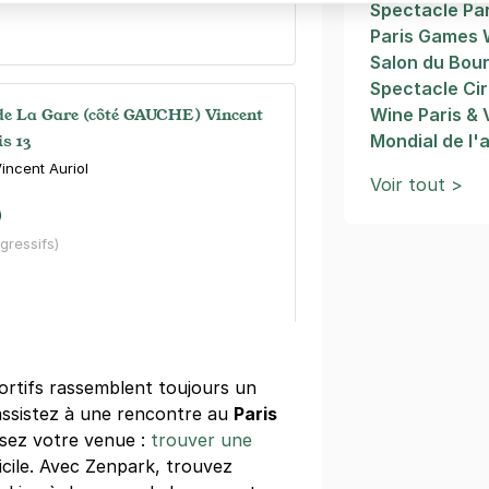
Spectacle Pa
Paris Games
Salon du Bou
Spectacle Cir
de La Gare (côté GAUCHE) Vincent
Wine Paris & 
is 13
Mondial de l'
incent Auriol
Voir tout >
)
égressifs)
rtifs rassemblent toujours un
y - quai de la Gare
assistez à une rencontre au
Paris
 Balanchine
isez votre venue :
trouver une
icile. Avec Zenpark, trouvez
s)