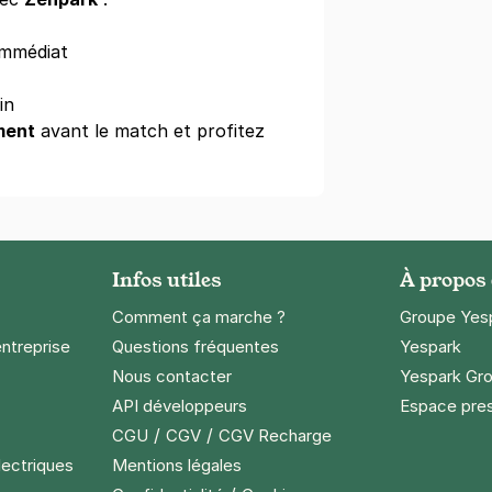
 immédiat
in
ment
avant le match et profitez
ris 12 - rue de Bercy
ercy
)
égressifs)
Infos utiles
À propos
Comment ça marche ?
Groupe Yes
entreprise
Questions fréquentes
Yespark
Nous contacter
Yespark Gro
API développeurs
Espace pre
cy Arena - Gare de Bercy
/
/
CGU
CGV
CGV Recharge
Semprùn
lectriques
Mentions légales
s)