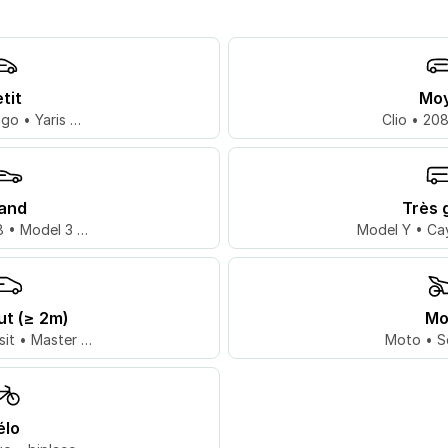
tit
Mo
go • Yaris …
Clio • 20
and
Très 
 • Model 3 …
Model Y • Ca
ut (≥ 2m)
Mo
sit • Master …
Moto • S
élo