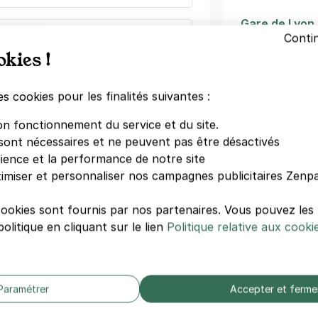
Gare de Lyon
Conti
e de Bercy - AccorHotels Arena
AccorHotels 
okies !
Gare de Berc
eau
Bercy Village
is)
Baron Le Roy
es cookies pour les finalités suivantes :
Cour Saint-Ém
ne
(tarifs dégressifs)
on fonctionnement du service et du site.
Novotel Paris
sont nécessaires et ne peuvent pas être désactivés
Bibliothèque 
dience et la performance de notre site
Novotel Paris
imiser et personnaliser nos campagnes publicitaires Zenpa
Avenue de Fr
cookies sont fournis par nos partenaires. Vous pouvez le
de La Gare - boulevard Vincent
Autres évé
olitique en cliquant sur le lien
Politique relative aux cooki
is 13
incent Auriol
Foire de Paris
Salon Internat
)
Paramétrer
Accepter et ferme
Retromobile
égressifs)
Foire du trôn