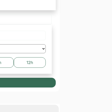
h
12h