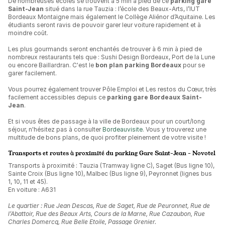
De nombreuses écoles se trouvent à 5 min à pied de ce
parking gare
Saint-Jean
situé dans la rue Tauzia : l’école des Beaux-Arts, l’IUT
Bordeaux Montaigne mais également le Collège Aliénor d’Aquitaine. Les
étudiants seront ravis de pouvoir garer leur voiture rapidement et à
moindre coût.
Les plus gourmands seront enchantés de trouver à 6 min à pied de
nombreux restaurants tels que : Sushi Design Bordeaux, Port de la Lune
ou encore Baillardran. C'est le
bon plan parking Bordeaux
pour se
garer facilement.
Vous pourrez également trouver Pôle Emploi et Les restos du Cœur, très
facilement accessibles depuis ce
parking gare Bordeaux Saint-
Jean
.
Et si vous êtes de passage à la ville de Bordeaux pour un court/long
séjour, n'hésitez pas à consulter
Bordeauvisite
. Vous y trouverez une
multitude de bons plans, de quoi profiter pleinement de votre visite !
Transports et routes à proximité du parking Gare Saint-Jean - Novotel
Transports à proximité : Tauzia (Tramway ligne C), Saget (Bus ligne 10),
Sainte Croix (Bus ligne 10), Malbec (Bus ligne 9), Peyronnet (lignes bus
1, 10, 11 et 45).
En voiture : A631
Le quartier : Rue Jean Descas, Rue de Saget, Rue de Peuronnet, Rue de
l’Abattoir, Rue des Beaux Arts, Cours de la Marne, Rue Cazaubon, Rue
Charles Domercq, Rue Belle Etoile, Passage Grenier.