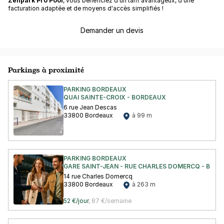
Zenpark Pro Pool
, vous bénéficiez d'un tarif avantageux, d'une
facturation adaptée et de moyens d'accès simplifiés !
Demander un devis
Parkings à proximité
PARKING BORDEAUX
QUAI SAINTE-CROIX - BORDEAUX
6 rue Jean Descas
33800 Bordeaux
à 99 m
PARKING BORDEAUX
GARE SAINT-JEAN - RUE CHARLES DOMERCQ - BOR
14 rue Charles Domercq
33800 Bordeaux
à 263 m
52 €/jour
,
87 €/semaine