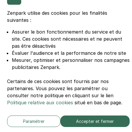
Parking Casino Barrière Lille
Zenpark utilise des cookies pour les finalités
suivantes :
🌍 Passer de 130 à 110 km/h sur autoroute réduit votre
consommation de 20%
#SeDéplacerMoinsPolluer
Assurer le bon fonctionnement du service et du
site.
Ces cookies sont nécessaires et ne peuvent
© Zenpark 2012 - 2026 - Tous droits réservés - Fabriqué avec soin à
Rennes et Paris
pas être désactivés
Évaluer l'audience et la performance de notre site
Mesurer, optimiser et personnaliser nos campagnes
publicitaires Zenpark.
Certains de ces cookies sont fournis par nos
partenaires. Vous pouvez les paramétrer ou
consulter notre politique en cliquant sur le lien
Politique relative aux cookies
situé en bas de page.
Paramétrer
Accepter et fermer