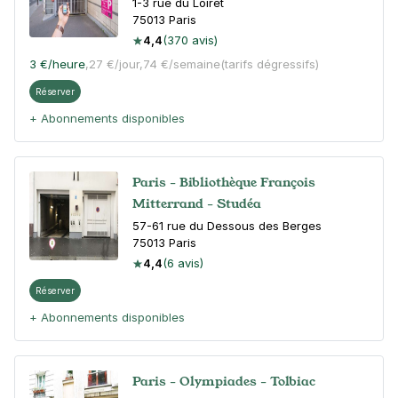
1-3 rue du Loiret
75013
Paris
4,4
(370 avis)
3 €
/heure
,
27 €/jour,
74 €/semaine
(tarifs dégressifs)
Réserver
+ Abonnements disponibles
Paris - Bibliothèque François
Mitterrand - Studéa
57-61 rue du Dessous des Berges
75013
Paris
4,4
(6 avis)
Réserver
+ Abonnements disponibles
Paris - Olympiades - Tolbiac