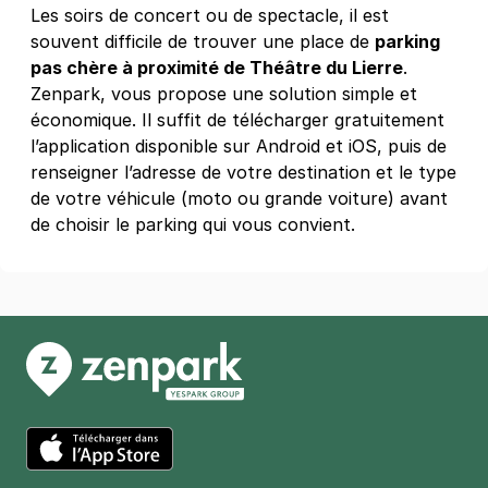
Les soirs de concert ou de spectacle, il est
Paris - Quartier de la Gare -
souvent difficile de trouver une place de
parking
Olympiades
pas chère à proximité de Théâtre du Lierre
.
74 rue du chateau des rentiers
Zenpark, vous propose une solution simple et
75013
Paris
économique. Il suffit de télécharger gratuitement
4,3
(23 avis)
l’application disponible sur Android et iOS, puis de
2,50 €
/heure
,
20 €/jour,
65 €/semaine
(tarifs dégressifs)
renseigner l’adresse de votre destination et le type
Réserver
de votre véhicule (moto ou grande voiture) avant
+ Abonnements disponibles
de choisir le parking qui vous convient.
Paris - Bibliothèque François-
Mitterrand - Nationale
5 rue du Chef de la Ville
75013
Paris
4,1
(185 avis)
2,50 €
/heure
,
23 €/jour,
65 €/semaine
(tarifs dégressifs)
Réserver
App Store