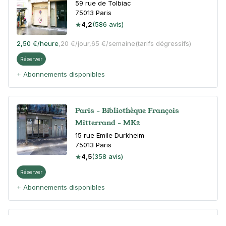
59 rue de Tolbiac
75013
Paris
4,2
(586 avis)
2,50 €
/heure
,
20 €/jour,
65 €/semaine
(tarifs dégressifs)
Réserver
+ Abonnements disponibles
Paris - Bibliothèque François
Mitterrand - MK2
15 rue Emile Durkheim
75013
Paris
4,5
(358 avis)
Réserver
+ Abonnements disponibles
Paris - Olympiades - Rentiers