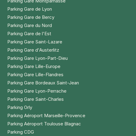
Parking Gare Montparnasse
4,97 €
/heure
,
44,71 €/jour,
108 €/semaine
(tarifs dégressifs)
Parking Gare de Lyon
Réserver
Parking Gare de Bercy
Parking Gare du Nord
Parking Gare de l'Est
Paris - Université Paris 1 Sorbonne -
Parking Gare Saint-Lazare
Clisson
Parking Gare d'Austerlitz
73 rue Clisson
75013
Paris
Parking Gare Lyon-Part-Dieu
4,5
(316 avis)
Parking Gare Lille-Europe
2,50 €
/heure
,
20 €/jour,
65 €/semaine
(tarifs dégressifs)
Parking Gare Lille-Flandres
Réserver
Parking Gare Bordeaux Saint-Jean
+ Abonnements disponibles
Parking Gare Lyon-Perrache
Parking Gare Saint-Charles
Parking Orly
Paris - Notre Dame de La Gare -
Parking Aéroport Marseille-Provence
Clisson
Parking Aéroport Toulouse Blagnac
70 rue Clisson
Parking CDG
75013
Paris