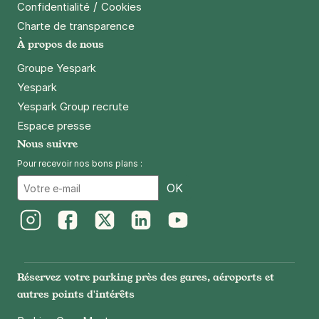
/
Confidentialité
Cookies
Réserver
Charte de transparence
+ Abonnements disponibles
À propos de nous
Groupe Yespark
Yespark
Paris - Université Paris 1 Sorbonne -
Yespark Group recrute
Olympiades
Espace presse
95 rue Nationale
75013
Paris
Nous suivre
4,0
(119 avis)
Pour recevoir nos bons plans :
Réserver
Email
OK
+ Abonnements disponibles
Instagram
Facebook
Twitter
LinkedIn
Youtube
Paris - Bercy - SAEMES
158 quai de Bercy
Réservez votre parking près des gares, aéroports et
75012
Paris
autres points d'intérêts
4,6
(1219 avis)