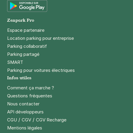
+ Abonnements disponibles
Google Play
Zenpark Pro
Paris - Bibliothèque François-
Mitterrand - 7 rue Zadkine
Espace partenaire
7 rue Zadkine
Location parking pour entreprise
75013
Paris
Parking collaboratif
4,5
(87 avis)
Parking partagé
2,50 €
/heure
,
23 €/jour,
65 €/semaine
(tarifs dégressifs)
SMART
Réserver
Parking pour voitures électriques
+ Abonnements disponibles
Infos utiles
Comment ça marche ?
Questions fréquentes
Paris - Bibliothèque François-
Nous contacter
Mitterrand - 8 rue Zadkine
API développeurs
8 rue Zadkine
75013
Paris
/
/
CGU
CGV
CGV Recharge
4,1
(102 avis)
Mentions légales
2,50 €
/heure
,
23 €/jour,
65 €/semaine
(tarifs dégressifs)