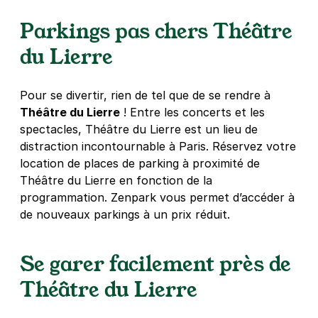
46 rue du Château des Rentiers
Parkings pas chers Théâtre
75013
Paris
4,6
(408 avis)
du Lierre
2,50 €
/heure
,
20 €/jour,
65 €/semaine
(tarifs dégressifs)
Pour se divertir, rien de tel que de se rendre à
Réserver
Théâtre du Lierre
! Entre les concerts et les
+ Abonnements disponibles
spectacles, Théâtre du Lierre est un lieu de
distraction incontournable à Paris. Réservez votre
location de places de parking à proximité de
Paris - Olympiades - Porte d'Ivry
Théâtre du Lierre en fonction de la
3 rue Marcel Duchamp
programmation. Zenpark vous permet d’accéder à
75013
Paris
de nouveaux parkings à un prix réduit.
4,3
(162 avis)
2,50 €
/heure
,
20 €/jour,
65 €/semaine
(tarifs dégressifs)
Se garer facilement près de
Réserver
Théâtre du Lierre
+ Abonnements disponibles