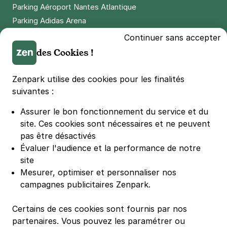
4,6
(331 avis)
Parking Aéroport Nantes Atlantique
2,50 €
/heure
,
20 €/jour,
65 €/semaine
(tarifs dégressifs)
Parking Adidas Arena
Parking Parc des Princes
Réserver
Continuer sans accepter
Parking LDLC Arena
des Cookies !
+ Abonnements disponibles
Parking Stade Pierre Mauroy
Parking Groupama Stadium
Zenpark utilise des cookies pour les finalités
Paris - Olympiades - Chevaleret
Parking Vélodrome
suivantes :
30 rue Clisson
Parking Stade de France
75013
Paris
Assurer le bon fonctionnement du service et du
Parking Bercy
4,5
(296 avis)
site.
Ces cookies sont nécessaires et ne peuvent
Parking La Défense Arena
pas être désactivés
2,50 €
/heure
,
23 €/jour,
65 €/semaine
(tarifs dégressifs)
Parking Les 4 temps
Évaluer l'audience et la performance de notre
Parking Nation
Réserver
site
Parking Porte de Versailles
+ Abonnements disponibles
Mesurer, optimiser et personnaliser nos
campagnes publicitaires Zenpark.
Parking Lille Grand Palais
Parking Euralille
Paris - Bercy - quai de la Gare
Certains de ces cookies sont fournis par nos
Parking Casino Barrière Lille
partenaires. Vous pouvez les paramétrer ou
3 rue George Balanchine