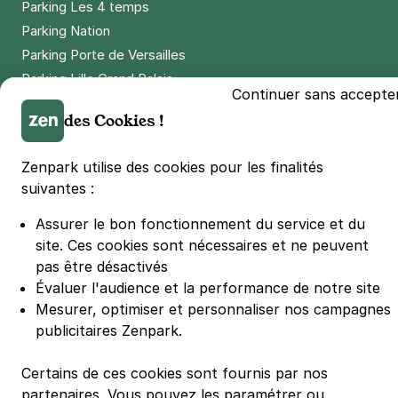
Parking Les 4 temps
Parking Nation
Parking Porte de Versailles
Parking Lille Grand Palais
Continuer sans accepte
Parking Euralille
des Cookies !
Parking Casino Barrière Lille
Zenpark utilise des cookies pour les finalités
🌍 Passer de 130 à 110 km/h sur autoroute réduit votre
suivantes :
consommation de 20%
#SeDéplacerMoinsPolluer
Assurer le bon fonctionnement du service et du
© Zenpark 2012 - 2026 - Tous droits réservés - Fabriqué avec soin à
site.
Ces cookies sont nécessaires et ne peuvent
Rennes et Paris
pas être désactivés
Évaluer l'audience et la performance de notre site
Mesurer, optimiser et personnaliser nos campagnes
publicitaires Zenpark.
Certains de ces cookies sont fournis par nos
partenaires. Vous pouvez les paramétrer ou