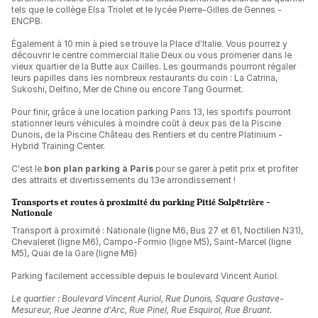
tels que le collège Elsa Triolet et le lycée Pierre-Gilles de Gennes -
ENCPB.
Également à 10 min à pied se trouve la Place d'Italie. Vous pourrez y
découvrir le centre commercial Italie Deux ou vous promener dans le
vieux quartier de la Butte aux Cailles. Les gourmands pourront régaler
leurs papilles dans les nombreux restaurants du coin : La Catrina,
Sukoshi, Delfino, Mer de Chine ou encore Tang Gourmet.
Pour finir, grâce à une location parking Paris 13, les sportifs pourront
stationner leurs véhicules à moindre coût à deux pas de la Piscine
Dunois, de la Piscine Château des Rentiers et du centre Platinium -
Hybrid Training Center.
C'est le
bon plan parking à Paris
pour se garer à petit prix et profiter
des attraits et divertissements du 13e arrondissement !
Transports et routes à proximité du parking Pitié Salpêtrière -
Nationale
Transport à proximité : Nationale (ligne M6, Bus 27 et 61, Noctilien N31),
Chevaleret (ligne M6), Campo-Formio (ligne M5), Saint-Marcel (ligne
M5), Quai de la Gare (ligne M6)
Parking facilement accessible depuis le boulevard Vincent Auriol.
Le quartier : Boulevard Vincent Auriol, Rue Dunois, Square Gustave-
Mesureur, Rue Jeanne d'Arc, Rue Pinel, Rue Esquirol, Rue Bruant.