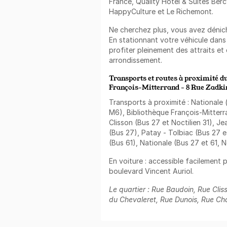
France, Quality Hotel & Suites Ber
HappyCulture et Le Richemont.
Ne cherchez plus, vous avez déniché
En stationnant votre véhicule dans
profiter pleinement des attraits et
arrondissement.
Transports et routes à proximité du
François-Mitterrand - 8 Rue Zadki
Transports à proximité : Nationale 
M6), Bibliothèque François-Mitterr
Clisson (Bus 27 et Noctilien 31), Je
(Bus 27), Patay - Tolbiac (Bus 27 e
(Bus 61), Nationale (Bus 27 et 61, N
En voiture : accessible facilement 
boulevard Vincent Auriol.
Le quartier : Rue Baudoin, Rue Clis
du Chevaleret, Rue Dunois, Rue Ch