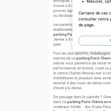
exotiques ? Le restaurant Khanchi e
Mesurer, opt
trouve à 9 min de marche en passan
pourrez également prendre un bon 
Certains de ces 
ou l’Arobase Café situés à moins de
consulter notre p
Les parents seront heureux de cond
de page.
établissements suivants : l’école Pr
parking Paris 13eme arrondiss
Jenner à 9 min de marche et l’école
pied.
Pour les plus sportifs, Gobabygym P
marche de ce
parking Paris 13em
mètres vous permettra de rester en
performances en brasse, crawl ou pa
le centre Charles-Moureu met à vot
d’athlétisme et plusieurs aires exté
assister à des cours de danse conte
d’éveil à la danse.
De passage dans la capitale ? Gare
dans ce
parking Paris 13ème ar
nombreux hôtels : : Ibis Styles Pari