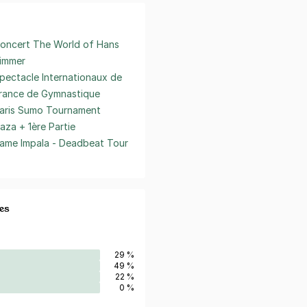
oncert The World of Hans
immer
pectacle Internationaux de
rance de Gymnastique
aris Sumo Tournament
aza + 1ère Partie
ame Impala - Deadbeat Tour
es
29 %
49 %
22 %
0 %