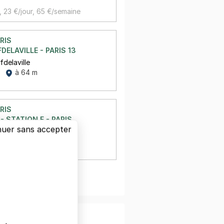
,
23 €/jour,
65 €/semaine
RIS
DELAVILLE - PARIS 13
fdelaville
à 64 m
RIS
- STATION F - PARIS
nuer sans accepter
s
à 78 m
oir plus
nfiance