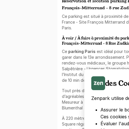
Réservation et location parking 
François-Mitterrand - 8 rue Zad
Ce parking est situé à proximité de
France - Site François Mitterrand 
Paris.
À voir / À faire à proximité du par
François-Mitterrand - 8 Rue Zadki
Ce
parking Paris
est idéal pour t
garer dans le 13e arrondissement. 
rendez-vous médicaux, le groupe hos
Salpêtrière - Urgences Stomatologie
l’Institut du Cerveau et de la Moell
de 10 min de marche.
des Co
Tout près de ce
parking Paris 13
,
d’agréables balades dans les parcs
Zenpark utilise d
Mesureur à 9 min à pied, le square 
Blumenthal à 10 min de marche.
Assurer le b
Ces cookies 
À 220 mètres de ce
parking Paris
Évaluer l'au
Square régalera vos papilles. À la 