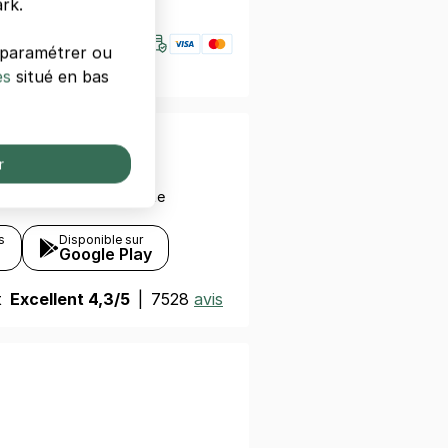
rk.
s paramétrer ou
es
situé en bas
otre smartphone
r
ez avec votre smartphone
s
Disponible sur
Google Play
t
Excellent 4,3/5
|
7528
avis