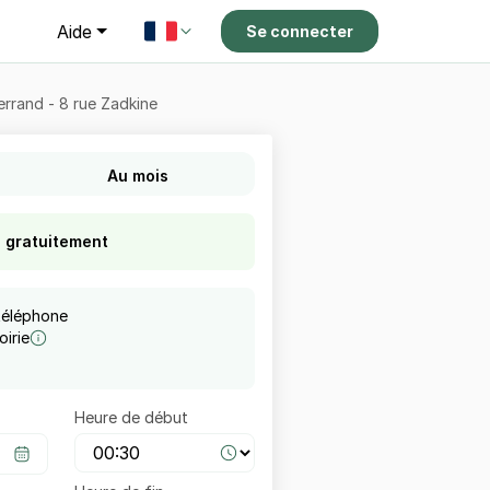
g
Aide
Se connecter
errand - 8 rue Zadkine
Au mois
s gratuitement
téléphone
irie
Heure de début