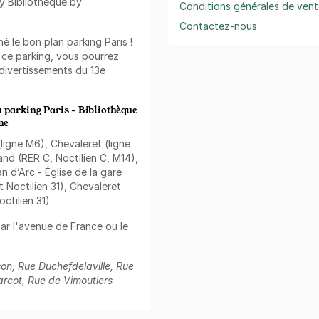
cy Bibliothèque by
Conditions générales de vent
Contactez-nous
 le bon plan parking Paris !
 ce parking, vous pourrez
 divertissements du 13e
 parking Paris - Bibliothèque
ne
(ligne M6), Chevaleret (ligne
and (RER C, Noctilien C, M14),
an d’Arc - Église de la gare
t Noctilien 31), Chevaleret
octilien 31)
par l'avenue de France ou le
son, Rue Duchefdelaville, Rue
arcot, Rue de Vimoutiers