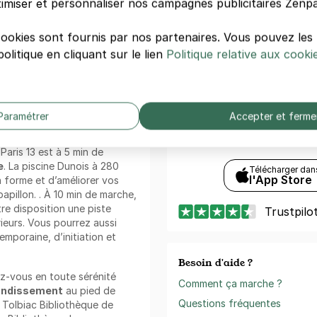
st un bon choix car il se
imiser et personnaliser nos campagnes publicitaires Zenpa
Paiement sécurisé
t par la rue Dunois. Vous
Sans frais de réservation
café chez Anticafé Station F
cookies sont fournis par nos partenaires. Vous pouvez le
Annulation gratuite
 8 min à pied.
olitique en cliquant sur le lien
Politique relative aux cooki
(Sous conditions)
uire leurs enfants aux
imo-Levi à 12 min à pied de ce
ement
, l’école élémentaire
Zenpark est présent sur v
 élémentaire Fagon à 15 min à
Paramétrer
Accepter et ferme
Téléchargement gratuit
Réservez, payez et ouvr
aris 13 est à 5 min de
e
. La piscine Dunois à 280
Télécharger dan
l'App Store
 forme et d’améliorer vos
pillon. . À 10 min de marche,
re disposition une piste
Trustpilo
rieurs. Vous pourrez aussi
mporaine, d’initiation et
Besoin d'aide ?
z-vous en toute sérénité
Comment ça marche ?
rondissement
au pied de
Questions fréquentes
s Tolbiac Bibliothèque de