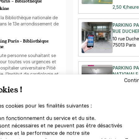
Paris - Bibliothèque
2,50 €/heure
kine
 la Bibliothèque nationale de
dans le 13e arrondissement de
PARKING PA
RUE DUCHEF
10 rue Duche
king Paris - Bibliothèque
75013 Paris
ne
oute personne souhaitant se
Pour toutes vos urgences et
PARKING PA
pitalier universitaire Pitié
NATIONALE 
, l’Institut de cardiologie et
Conti
e épinière sont tous à moins
45 rue Dunoi
okies !
75013 Paris
 vous pourrez profiter
 suivants : le square Gustave-
es cookies pour les finalités suivantes :
Luis Say et le square Florence
V
on fonctionnement du service et du site.
sont nécessaires et ne peuvent pas être désactivés
 13e
, le restaurant Season
dience et la performance de notre site
recherche de saveurs
Votre paiement en toute co