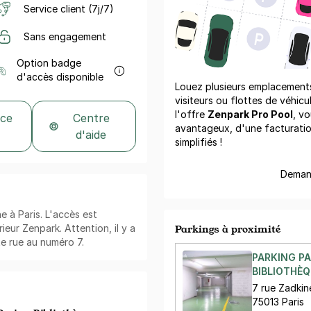
Service client (7j/7)
Sans engagement
Option badge
d'accès disponible
Louez plusieurs emplacements 
visiteurs ou flottes de véhicu
l'offre
Zenpark Pro Pool
, vo
 ce
Centre
avantageux, d'une facturati
d'aide
simplifiés !
Demand
e à Paris. L'accès est
ieur Zenpark. Attention, il y a
Parkings à proximité
e rue au numéro 7.
PARKING PA
BIBLIOTHÈQ
7 rue Zadkin
75013 Paris