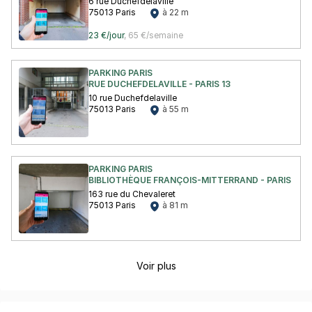
6 rue Duchefdelaville
75013 Paris
à 22 m
23 €/jour
,
65 €/semaine
PARKING PARIS
RUE DUCHEFDELAVILLE - PARIS 13
10 rue Duchefdelaville
75013 Paris
à 55 m
PARKING PARIS
BIBLIOTHÈQUE FRANÇOIS-MITTERRAND - PARIS 13
163 rue du Chevaleret
75013 Paris
à 81 m
Voir plus