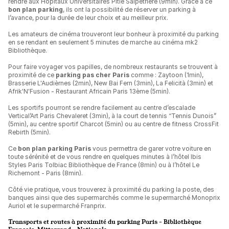
rendre aux Hôpitaux Universitaires Pitié Salpêtrière (9min). Grâce à ce
bon plan parking
, ils ont la possibilité de réserver un parking à
l’avance, pour la durée de leur choix et au meilleur prix.
Les amateurs de cinéma trouveront leur bonheur à proximité du parking
en se rendant en seulement 5 minutes de marche au cinéma mk2
Bibliothèque.
Pour faire voyager vos papilles, de nombreux restaurants se trouvent à
proximité de ce
parking pas cher Paris
comme : Zaytoon (1min),
Brasserie L'Audièrnes (2min), New Bai Fern (3min), La Felicità (3min) et
Afrik'N'Fusion - Restaurant Africain Paris 13ème (5min).
Les sportifs pourront se rendre facilement au centre d’escalade
Vertical’Art Paris Chevaleret (3min), à la court de tennis “Tennis Dunois”
(5min), au centre sportif Charcot (5min) ou au centre de fitness CrossFit
Rebirth (5min).
Ce
bon plan parking Paris
vous permettra de garer votre voiture en
toute sérénité et de vous rendre en quelques minutes à l’hôtel Ibis
Styles Paris Tolbiac Bibliothèque de France (8min) ou à l’hôtel Le
Richemont - Paris (8min).
Côté vie pratique, vous trouverez à proximité du parking la poste, des
banques ainsi que des supermarchés comme le supermarché Monoprix
Auriol et le supermarché Franprix.
Transports et routes à proximité du parking Paris - Bibliothèque