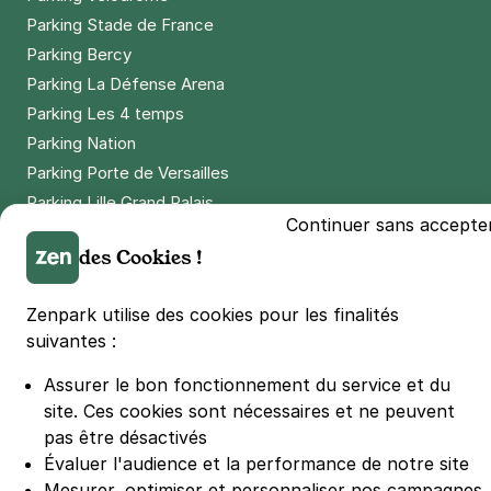
Parking Stade de France
Parking Bercy
Parking La Défense Arena
Parking Les 4 temps
Parking Nation
Parking Porte de Versailles
Parking Lille Grand Palais
Continuer sans accepte
Parking Euralille
des Cookies !
Parking Casino Barrière Lille
Zenpark utilise des cookies pour les finalités
🌍 Passer de 130 à 110 km/h sur autoroute réduit votre
suivantes :
consommation de 20%
#SeDéplacerMoinsPolluer
Assurer le bon fonctionnement du service et du
© Zenpark 2012 - 2026 - Tous droits réservés - Fabriqué avec soin à
site.
Ces cookies sont nécessaires et ne peuvent
Rennes et Paris
pas être désactivés
Évaluer l'audience et la performance de notre site
Mesurer, optimiser et personnaliser nos campagnes