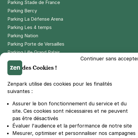
Parking Stade de France
Parking Bercy
Parking La Défense Arena
Parking Les 4 temps
Parking Nation
Parking Porte de Versailles
Parking Lille Grand Palais
Continuer sans accepte
Parking Euralille
des Cookies !
Parking Casino Barrière Lille
Zenpark utilise des cookies pour les finalités
🌍 Passer de 130 à 110 km/h sur autoroute réduit votre
suivantes :
consommation de 20%
#SeDéplacerMoinsPolluer
Assurer le bon fonctionnement du service et du
© Zenpark 2012 - 2026 - Tous droits réservés - Fabriqué avec soin à
site.
Ces cookies sont nécessaires et ne peuvent
Rennes et Paris
pas être désactivés
Évaluer l'audience et la performance de notre site
Mesurer, optimiser et personnaliser nos campagnes