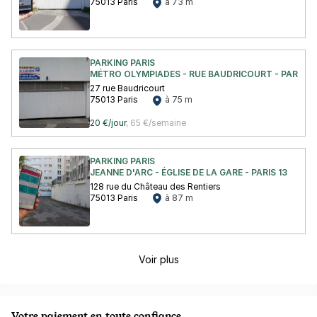
75013 Paris
à 73 m
PARKING PARIS
MÉTRO OLYMPIADES - RUE BAUDRICOURT - PARIS 13
27 rue Baudricourt
75013 Paris
à 75 m
20 €/jour
,
65 €/semaine
PARKING PARIS
JEANNE D'ARC - ÉGLISE DE LA GARE - PARIS 13
128 rue du Château des Rentiers
75013 Paris
à 87 m
Voir plus
Votre paiement en toute confiance