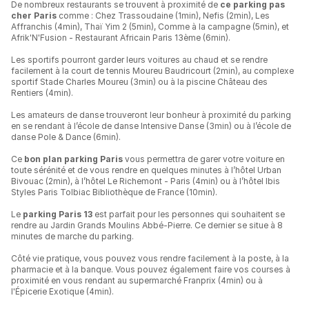
De nombreux restaurants se trouvent à proximité de
ce parking pas
cher Paris
comme : Chez Trassoudaine (1min), Nefis (2min), Les
Affranchis (4min), Thaï Yim 2 (5min), Comme à la campagne (5min), et
Afrik'N'Fusion - Restaurant Africain Paris 13ème (6min).
Les sportifs pourront garder leurs voitures au chaud et se rendre
facilement à la court de tennis Moureu Baudricourt (2min), au complexe
sportif Stade Charles Moureu (3min) ou à la piscine Château des
Rentiers (4min).
Les amateurs de danse trouveront leur bonheur à proximité du parking
en se rendant à l’école de danse Intensive Danse (3min) ou à l’école de
danse Pole & Dance (6min).
Ce
bon plan parking Paris
vous permettra de garer votre voiture en
toute sérénité et de vous rendre en quelques minutes à l’hôtel Urban
Bivouac (2min), à l’hôtel Le Richemont - Paris (4min) ou à l’hôtel Ibis
Styles Paris Tolbiac Bibliothèque de France (10min).
Le
parking Paris 13
est parfait pour les personnes qui souhaitent se
rendre au Jardin Grands Moulins Abbé-Pierre. Ce dernier se situe à 8
minutes de marche du parking.
Côté vie pratique, vous pouvez vous rendre facilement à la poste, à la
pharmacie et à la banque. Vous pouvez également faire vos courses à
proximité en vous rendant au supermarché Franprix (4min) ou à
l'Épicerie Exotique (4min).