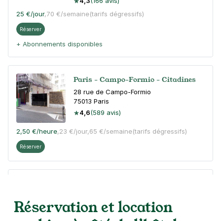
4,3
(166 avis)
25 €
/jour
,
70 €/semaine
(tarifs dégressifs)
Réserver
+ Abonnements disponibles
Paris - Campo-Formio - Citadines
28 rue de Campo-Formio
75013
Paris
4,6
(589 avis)
2,50 €
/heure
,
23 €/jour,
65 €/semaine
(tarifs dégressifs)
Réserver
Paris - Pitié Salpêtrière - Nationale
6 rue Jenner
Réservation et location
75013
Paris
4,4
(601 avis)