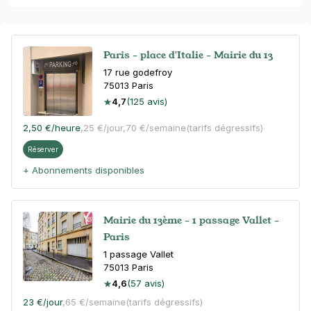
Paris - place d'Italie - Mairie du 13
17 rue godefroy
75013
Paris
4,7
(125 avis)
2,50 €
/heure
,
25 €/jour,
70 €/semaine
(tarifs dégressifs)
Réserver
+ Abonnements disponibles
Mairie du 13ème - 1 passage Vallet -
Paris
1 passage Vallet
75013
Paris
4,6
(57 avis)
23 €
/jour
,
65 €/semaine
(tarifs dégressifs)