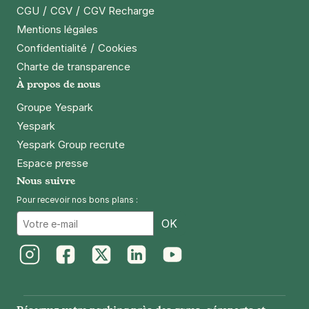
/
/
CGU
CGV
CGV Recharge
Paris - Gare d'Austerlitz - SAEMES
Mentions légales
39 bis rue Poliveau
75005
Paris
/
Confidentialité
Cookies
4,6
(841 avis)
Charte de transparence
À propos de nous
3,78 €
/heure
,
41,04 €/jour,
122,04 €/semaine
(tarifs dégressifs)
Groupe Yespark
Réserver
Yespark
Yespark Group recrute
Espace presse
Paris - Université Paris 1 Sorbonne -
Nous suivre
Olympiades
Pour recevoir nos bons plans :
95 rue Nationale
Email
75013
Paris
OK
4,0
(117 avis)
Réserver
Instagram
Facebook
Twitter
LinkedIn
Youtube
+ Abonnements disponibles