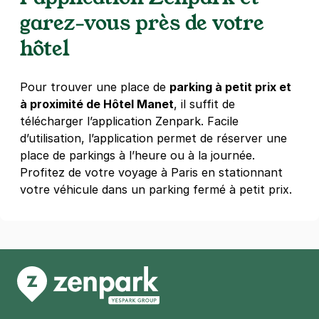
70 rue Clisson
garez-vous près de votre
75013
Paris
4,6
(330 avis)
hôtel
2,50 €
/heure
,
20 €/jour,
65 €/semaine
(tarifs dégressifs)
Réserver
Pour trouver une place de
parking à petit prix et
+ Abonnements disponibles
à proximité de Hôtel Manet
, il suffit de
télécharger l’application Zenpark. Facile
d’utilisation, l’application permet de réserver une
Paris - Université Paris 1 Sorbonne -
place de parkings à l’heure ou à la journée.
Clisson
Profitez de votre voyage à Paris en stationnant
73 rue Clisson
votre véhicule dans un parking fermé à petit prix.
75013
Paris
4,5
(316 avis)
2,50 €
/heure
,
20 €/jour,
65 €/semaine
(tarifs dégressifs)
Réserver
+ Abonnements disponibles