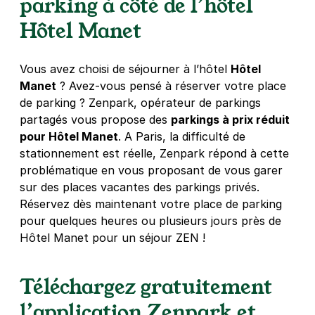
parking à côté de l’hôtel
2,50 €
/heure
,
23 €/jour,
65 €/semaine
(tarifs dégressifs)
Hôtel Manet
Réserver
+ Abonnements disponibles
Vous avez choisi de séjourner à l’hôtel
Hôtel
Manet
? Avez-vous pensé à réserver votre place
de parking ? Zenpark, opérateur de parkings
Paris - Pitié Salpêtrière - Chevaleret
partagés vous propose des
parkings à prix réduit
23 ter rue Bruant
pour Hôtel Manet
. A Paris, la difficulté de
75013
Paris
stationnement est réelle, Zenpark répond à cette
4,4
(641 avis)
problématique en vous proposant de vous garer
sur des places vacantes des parkings privés.
2,50 €
/heure
,
23 €/jour,
65 €/semaine
(tarifs dégressifs)
Réservez dès maintenant votre place de parking
Réserver
pour quelques heures ou plusieurs jours près de
+ Abonnements disponibles
Hôtel Manet pour un séjour ZEN !
Téléchargez gratuitement
Paris - Notre Dame de La Gare -
Clisson
l’application Zenpark et