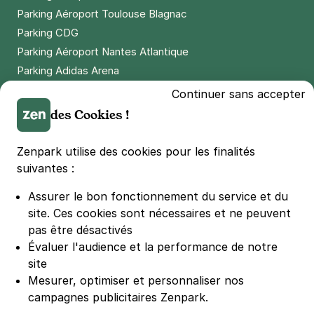
+ Abonnements disponibles
Parking Aéroport Toulouse Blagnac
Parking CDG
Parking Aéroport Nantes Atlantique
Paris - Bibliothèque François-
Parking Adidas Arena
Mitterrand - Nationale
Parking Parc des Princes
5 rue du Chef de la Ville
Continuer sans accepter
75013
Paris
Parking LDLC Arena
des Cookies !
4,1
(185 avis)
Parking Stade Pierre Mauroy
2,50 €
/heure
,
23 €/jour,
65 €/semaine
(tarifs dégressifs)
Parking Groupama Stadium
Zenpark utilise des cookies pour les finalités
Réserver
Parking Vélodrome
suivantes :
+ Abonnements disponibles
Parking Stade de France
Assurer le bon fonctionnement du service et du
Parking Bercy
site.
Ces cookies sont nécessaires et ne peuvent
Parking La Défense Arena
pas être désactivés
Paris - Quartier de la Gare -
Parking Les 4 temps
Évaluer l'audience et la performance de notre
Olympiades
Parking Nation
site
74 rue du chateau des rentiers
Parking Porte de Versailles
Mesurer, optimiser et personnaliser nos
75013
Paris
campagnes publicitaires Zenpark.
4,3
(23 avis)
Parking Lille Grand Palais