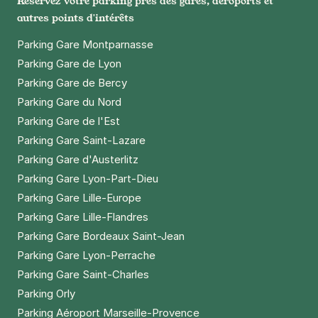
Réservez votre parking près des gares, aéroports et
autres points d'intérêts
Paris - Bibliothèque François-
Mitterrand - 8 rue Zadkine
Parking Gare Montparnasse
8 rue Zadkine
Parking Gare de Lyon
75013
Paris
Parking Gare de Bercy
4,1
(102 avis)
Parking Gare du Nord
2,50 €
/heure
,
23 €/jour,
65 €/semaine
(tarifs dégressifs)
Parking Gare de l'Est
Réserver
Parking Gare Saint-Lazare
+ Abonnements disponibles
Parking Gare d'Austerlitz
Parking Gare Lyon-Part-Dieu
Paris - Bibliothèque François-
Parking Gare Lille-Europe
Mitterrand - 7 rue Zadkine
Parking Gare Lille-Flandres
7 rue Zadkine
Parking Gare Bordeaux Saint-Jean
75013
Paris
Parking Gare Lyon-Perrache
4,5
(87 avis)
Parking Gare Saint-Charles
2,50 €
/heure
,
23 €/jour,
65 €/semaine
(tarifs dégressifs)
Parking Orly
Réserver
Parking Aéroport Marseille-Provence