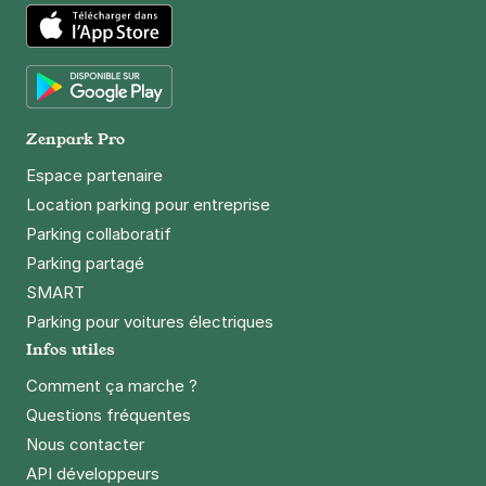
Paris - Olympiades - Chevaleret
30 rue Clisson
75013
Paris
App Store
4,5
(295 avis)
Google Play
2,50 €
/heure
,
23 €/jour,
65 €/semaine
(tarifs dégressifs)
Zenpark Pro
Réserver
Espace partenaire
+ Abonnements disponibles
Location parking pour entreprise
Parking collaboratif
Parking partagé
Gare d'Austerlitz - rue de l'Essai -
Paris 5
SMART
6 rue de l'Essai
Parking pour voitures électriques
75005
Paris
Infos utiles
4,8
(227 avis)
Comment ça marche ?
7 €
/heure
,
46 €/jour,
142 €/semaine
(tarifs dégressifs)
Questions fréquentes
Réserver
Nous contacter
API développeurs