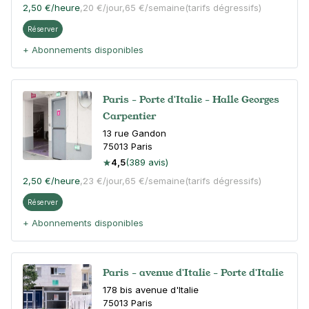
2,50 €
/heure
,
20 €/jour,
65 €/semaine
(tarifs dégressifs)
Réserver
+ Abonnements disponibles
Paris - Porte d'Italie - Halle Georges
Carpentier
13 rue Gandon
75013
Paris
4,5
(389 avis)
2,50 €
/heure
,
23 €/jour,
65 €/semaine
(tarifs dégressifs)
Réserver
+ Abonnements disponibles
Paris - avenue d'Italie - Porte d'Italie
178 bis avenue d'Italie
75013
Paris