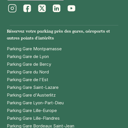
2,50 €
/heure
,
20 €/jour,
65 €/semaine
(tarifs dégressifs)
Réserver
Instagram
Facebook
Twitter
LinkedIn
Youtube
+ Abonnements disponibles
Réservez votre parking près des gares, aéroports et
autres points d'intérêts
Paris - Olympiades - Chevaleret
30 rue Clisson
Parking Gare Montparnasse
75013
Paris
Parking Gare de Lyon
4,5
(294 avis)
Parking Gare de Bercy
2,50 €
/heure
,
23 €/jour,
65 €/semaine
(tarifs dégressifs)
Parking Gare du Nord
Réserver
Parking Gare de l'Est
Parking Gare Saint-Lazare
+ Abonnements disponibles
Parking Gare d'Austerlitz
Parking Gare Lyon-Part-Dieu
Paris - Campo-Formio - Citadines
Parking Gare Lille-Europe
28 rue de Campo-Formio
Parking Gare Lille-Flandres
75013
Paris
Parking Gare Bordeaux Saint-Jean
4,6
(589 avis)