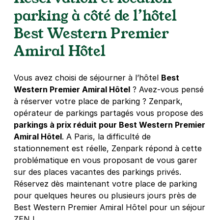
parking à côté de l’hôtel
95 rue Nationale
75013
Paris
Best Western Premier
4,0
(116 avis)
Amiral Hôtel
2,50 €
/heure
,
20 €/jour,
65 €/semaine
(tarifs dégressifs)
Réserver
+ Abonnements disponibles
Vous avez choisi de séjourner à l’hôtel
Best
Western Premier Amiral Hôtel
? Avez-vous pensé
à réserver votre place de parking ? Zenpark,
Paris - place d'Italie - Mairie du 13
opérateur de parkings partagés vous propose des
17 rue godefroy
parkings à prix réduit pour Best Western Premier
75013
Paris
Amiral Hôtel
. A Paris, la difficulté de
4,7
(125 avis)
stationnement est réelle, Zenpark répond à cette
problématique en vous proposant de vous garer
2,50 €
/heure
,
25 €/jour,
70 €/semaine
(tarifs dégressifs)
sur des places vacantes des parkings privés.
Réserver
Réservez dès maintenant votre place de parking
+ Abonnements disponibles
pour quelques heures ou plusieurs jours près de
Best Western Premier Amiral Hôtel pour un séjour
ZEN !