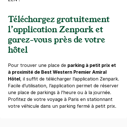
Paris - Université Paris 1 Sorbonne -
Clisson
Téléchargez gratuitement
73 rue Clisson
75013
Paris
l’application Zenpark et
4,5
(316 avis)
garez-vous près de votre
2,50 €
/heure
,
20 €/jour,
65 €/semaine
(tarifs dégressifs)
hôtel
Réserver
+ Abonnements disponibles
Pour trouver une place de
parking à petit prix et
à proximité de Best Western Premier Amiral
Paris - Notre Dame de La Gare -
Hôtel
, il suffit de télécharger l’application Zenpark.
Clisson
Facile d’utilisation, l’application permet de réserver
70 rue Clisson
une place de parkings à l’heure ou à la journée.
75013
Paris
Profitez de votre voyage à Paris en stationnant
4,6
(330 avis)
votre véhicule dans un parking fermé à petit prix.
2,50 €
/heure
,
20 €/jour,
65 €/semaine
(tarifs dégressifs)
Réserver
+ Abonnements disponibles