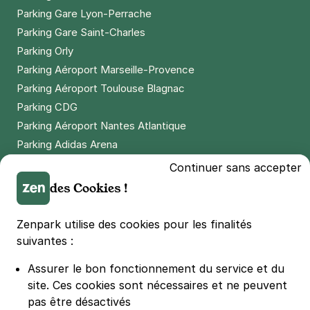
Parking Gare Lyon-Perrache
2,50 €
/heure
,
23 €/jour,
65 €/semaine
(tarifs dégressifs)
Parking Gare Saint-Charles
Réserver
Parking Orly
Parking Aéroport Marseille-Provence
Parking Aéroport Toulouse Blagnac
Paris - rue Brillat Savarin - Parc
Parking CDG
Montsouris
Parking Aéroport Nantes Atlantique
65 rue Brillat Savarin
Parking Adidas Arena
75013
Paris
4,7
(242 avis)
Parking Parc des Princes
Continuer sans accepter
25 €
/jour
,
70 €/semaine
(tarifs dégressifs)
Parking LDLC Arena
des Cookies !
Parking Stade Pierre Mauroy
Réserver
Parking Groupama Stadium
+ Abonnements disponibles
Zenpark utilise des cookies pour les finalités
Parking Vélodrome
suivantes :
Parking Stade de France
Assurer le bon fonctionnement du service et du
Gentilly - Porte d'Italie - Kley
Parking Bercy
site.
Ces cookies sont nécessaires et ne peuvent
Gentilly
Parking La Défense Arena
pas être désactivés
12 avenue Raspail