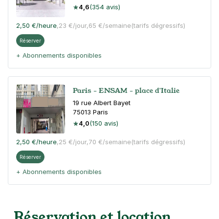
4,6
(354 avis)
2,50 €
/heure
,
23 €/jour,
65 €/semaine
(tarifs dégressifs)
Réserver
+ Abonnements disponibles
Paris - ENSAM - place d'Italie
19 rue Albert Bayet
75013
Paris
4,0
(150 avis)
2,50 €
/heure
,
25 €/jour,
70 €/semaine
(tarifs dégressifs)
Réserver
+ Abonnements disponibles
Paris - Université Paris 1 Sorbonne -
Réservation et location
Olympiades