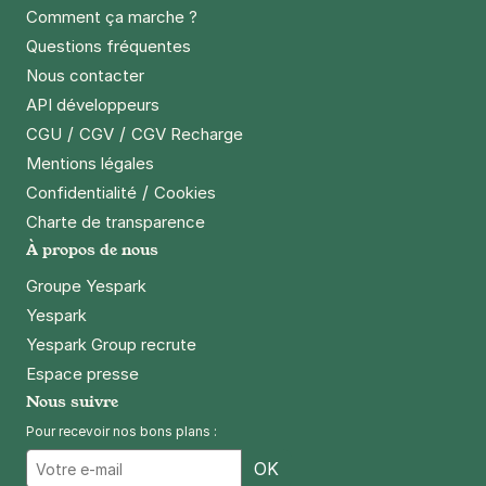
Réserver
Comment ça marche ?
+ Abonnements disponibles
Questions fréquentes
Nous contacter
API développeurs
Paris - Olympiades - Rentiers
/
/
CGU
CGV
CGV Recharge
46 rue du Château des Rentiers
Mentions légales
75013
Paris
/
Confidentialité
Cookies
4,6
(408 avis)
Charte de transparence
2,50 €
/heure
,
20 €/jour,
65 €/semaine
(tarifs dégressifs)
À propos de nous
Réserver
Groupe Yespark
+ Abonnements disponibles
Yespark
Yespark Group recrute
Espace presse
Paris - Olympiades - Tolbiac
Nous suivre
59 rue de Tolbiac
75013
Paris
Pour recevoir nos bons plans :
4,2
(585 avis)
Email
OK