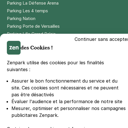
Parking La Défense Arena
Parking Les 4 temps
Parking Nation
Parking Porte de Versailles
Parking Lille Grand Palais
Continuer sans accepte
Parking Euralille
des Cookies !
Parking Casino Barrière Lille
Zenpark utilise des cookies pour les finalités
🌍 Passer de 130 à 110 km/h sur autoroute réduit votre
suivantes :
consommation de 20%
#SeDéplacerMoinsPolluer
Assurer le bon fonctionnement du service et du
© Zenpark 2012 - 2026 - Tous droits réservés - Fabriqué avec soin à
site.
Ces cookies sont nécessaires et ne peuvent
Rennes et Paris
pas être désactivés
Évaluer l'audience et la performance de notre site
Mesurer, optimiser et personnaliser nos campagnes
publicitaires Zenpark.