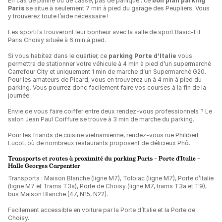
En cas de panne ou de casse, pas de panique : ce
bon plan parking
Paris
se situe à seulement 7 min à pied du garage des Peupliers. Vous
y trouverez toute l’aide nécessaire !
Les sportifs trouveront leur bonheur avec la salle de sport Basic-Fit
Paris Choisy située à 6 min à pied.
Si vous habitez dans le quartier, ce
parking Porte d’Italie
vous
permettra de stationner votre véhicule à 4 min à pied d’un supermarché
Carrefour City et uniquement 1 min de marche d’un Supermarché G20.
Pour les amateurs de Picard, vous en trouverez un à 4 min à pied du
parking. Vous pourrez donc facilement faire vos courses à la fin de la
journée.
Envie de vous faire coiffer entre deux rendez-vous professionnels ? Le
salon Jean Paul Coiffure se trouve à 3 min de marche du parking.
Pour les friands de cuisine vietnamienne, rendez-vous rue Philibert
Lucot, où de nombreux restaurants proposent de délicieux Phô.
Transports et routes à proximité du parking Paris - Porte d'Italie -
Halle Georges Carpentier
Transports : Maison Blanche (ligne M7), Tolbiac (ligne M7), Porte d’Italie
(ligne M7 et Trams T3a), Porte de Choisy (ligne M7, trams T3a et T9),
bus Maison Blanche (47, N15, N22).
Facilement accessible en voiture par la Porte d’Italie et la Porte de
Choisy.