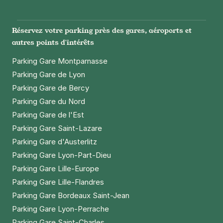
3 €
/heure
,
23 €/jour,
74 €/semaine
(tarifs dégressifs)
Instagram
Facebook
Twitter
LinkedIn
Youtube
Réserver
Réservez votre parking près des gares, aéroports et
+ Abonnements disponibles
autres points d'intérêts
Parking Gare Montparnasse
Paris - Hôpital Necker - Pasteur
Parking Gare de Lyon
6 rue Dulac
Parking Gare de Bercy
75015
Paris
Parking Gare du Nord
4,3
(825 avis)
Parking Gare de l'Est
4 €
/heure
,
36 €/jour,
100 €/semaine
(tarifs dégressifs)
Parking Gare Saint-Lazare
Réserver
Parking Gare d'Austerlitz
+ Abonnements disponibles
Parking Gare Lyon-Part-Dieu
Parking Gare Lille-Europe
Parking Gare Lille-Flandres
Paris - Gare Montparnasse - Hôtel
Parking Gare Bordeaux Saint-Jean
Mercure
Parking Gare Lyon-Perrache
38 rue du Commandant René Mouchotte
75014
Paris
Parking Gare Saint-Charles