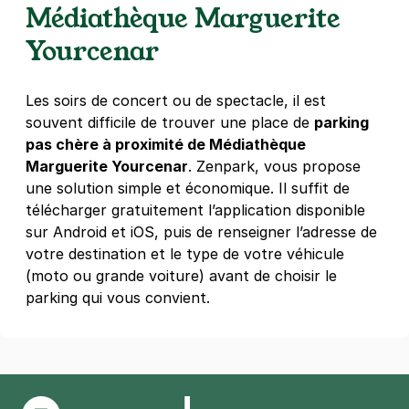
Médiathèque Marguerite
Paris - Porte de Vanves - Plaisance
187 rue Vercingétorix
Yourcenar
75014
Paris
4,4
(370 avis)
Les soirs de concert ou de spectacle, il est
2,50 €
/heure
,
21 €/jour,
70 €/semaine
(tarifs dégressifs)
souvent difficile de trouver une place de
parking
Réserver
pas chère à proximité de Médiathèque
Marguerite Yourcenar
. Zenpark, vous propose
+ Abonnements disponibles
une solution simple et économique. Il suffit de
télécharger gratuitement l’application disponible
sur Android et iOS, puis de renseigner l’adresse de
Paris - Pernety - rue de Gergovie
votre destination et le type de votre véhicule
15 rue de Gergovie
75014
Paris
(moto ou grande voiture) avant de choisir le
4,7
(13 avis)
parking qui vous convient.
3 €
/heure
,
23 €/jour,
74 €/semaine
(tarifs dégressifs)
Réserver
+ Abonnements disponibles