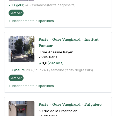
23 €
/jour
,
74 €/semaine
(tarifs dégressifs)
Réserver
+ Abonnements disponibles
Paris - Gare Vaugirard - Institut
Pasteur
8 rue Anselme Payen
75015
Paris
3,8
(292 avis)
3 €
/heure
,
23 €/jour,
74 €/semaine
(tarifs dégressifs)
Réserver
+ Abonnements disponibles
Paris - Gare Vaugirard - Falguière
69 rue de la Procession
75015
Paris