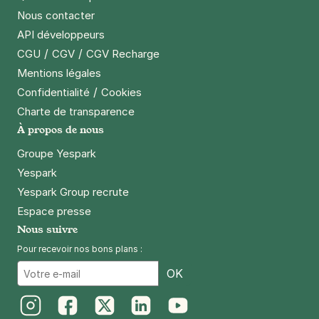
Nous contacter
+ Abonnements disponibles
API développeurs
/
/
CGU
CGV
CGV Recharge
Paris - Plaisance - Pernety
Mentions légales
139 rue de l'Ouest
/
Confidentialité
Cookies
75014
Paris
Charte de transparence
4,5
(189 avis)
À propos de nous
3 €
/heure
,
23 €/jour,
74 €/semaine
(tarifs dégressifs)
Groupe Yespark
Réserver
Yespark
+ Abonnements disponibles
Yespark Group recrute
Espace presse
Nous suivre
Paris - Pernety - Eglise Notre-Dame-
Pour recevoir nos bons plans :
du-Travail
Email
OK
79 rue Pernety
75014
Paris
4,7
(274 avis)