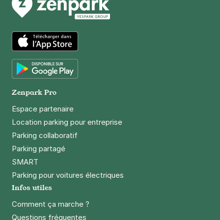
Paris - Porte de Vanves - Hôpital
Saint-Joseph
7 Cité blanche
75014
Paris
App Store
4,4
(566 avis)
2,50 €
/heure
,
21 €/jour,
70 €/semaine
(tarifs dégressifs)
Google Play
Zenpark Pro
Réserver
Espace partenaire
+ Abonnements disponibles
Location parking pour entreprise
Parking collaboratif
Paris - Porte de Vanves - Cité
Parking partagé
Blanche
SMART
197 rue Raymond Losserand
Parking pour voitures électriques
75014
Paris
Infos utiles
4,1
(80 avis)
2,50 €
/heure
,
21 €/jour,
70 €/semaine
(tarifs dégressifs)
Comment ça marche ?
Questions fréquentes
Réserver