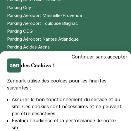
4,6
(2181 avis)
Parking Orly
4 €
/heure
,
36 €/jour,
100 €/semaine
(tarifs dégressifs)
Parking Aéroport Marseille-Provence
Parking Aéroport Toulouse Blagnac
Réserver
Parking CDG
+ Abonnements disponibles
Parking Aéroport Nantes Atlantique
Parking Adidas Arena
Paris - Porte de Versailles - Paris
Parking Parc des Princes
Continuer sans accepter
Expo
Parking LDLC Arena
des Cookies !
43 bis rue Desnouettes
Parking Stade Pierre Mauroy
75015
Paris
Parking Groupama Stadium
4,4
(599 avis)
Zenpark utilise des cookies pour les finalités
Parking Vélodrome
suivantes :
4,50 €
/heure
,
41 €/jour,
135 €/semaine
(tarifs dégressifs)
Parking Stade de France
Réserver
Assurer le bon fonctionnement du service et du
Parking Bercy
site.
Ces cookies sont nécessaires et ne peuvent
Parking La Défense Arena
pas être désactivés
Paris - rue Théodore Deck -
Parking Les 4 temps
Évaluer l'audience et la performance de notre
Cimetière de Vaugirard
Parking Nation
site