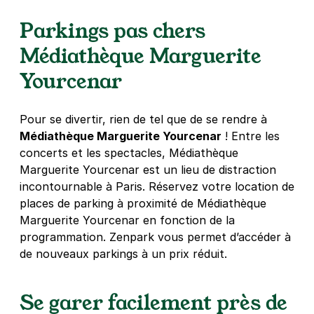
25 rue André Gide
Parkings pas chers
75015
Paris
4,5
(97 avis)
Médiathèque Marguerite
3 €
/heure
,
23 €/jour,
74 €/semaine
(tarifs dégressifs)
Yourcenar
Réserver
+ Abonnements disponibles
Pour se divertir, rien de tel que de se rendre à
Médiathèque Marguerite Yourcenar
! Entre les
concerts et les spectacles, Médiathèque
Paris - Institut Pasteur - Falguière
Marguerite Yourcenar est un lieu de distraction
106 rue falguière
incontournable à Paris. Réservez votre location de
75015
Paris
places de parking à proximité de Médiathèque
4,3
(56 avis)
Marguerite Yourcenar en fonction de la
3,50 €
/heure
,
29 €/jour,
88 €/semaine
(tarifs dégressifs)
programmation. Zenpark vous permet d’accéder à
de nouveaux parkings à un prix réduit.
Réserver
+ Abonnements disponibles
Se garer facilement près de