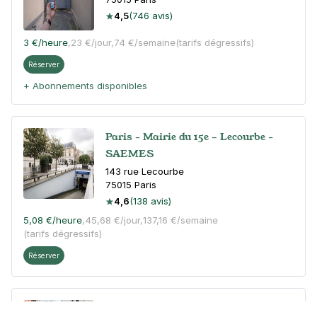
4,5
(746 avis)
3 €
/heure
,
23 €/jour,
74 €/semaine
(tarifs dégressifs)
Réserver
+ Abonnements disponibles
Paris - Mairie du 15e – Lecourbe -
SAEMES
143 rue Lecourbe
75015
Paris
4,6
(138 avis)
5,08 €
/heure
,
45,68 €/jour,
137,16 €/semaine
(tarifs dégressifs)
Réserver
Paris - Vaugirard - Falguière