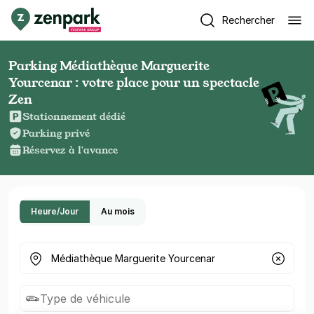
Rechercher
Parking Médiathèque Marguerite
Yourcenar : votre place pour un spectacle
Zen
Stationnement dédié
Parking privé
Réservez à l'avance
Heure/Jour
Au mois
Où cherchez-vous un parking ?
Type de véhicule