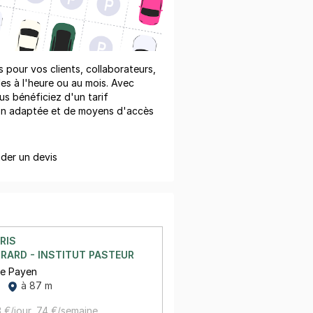
pour vos clients, collaborateurs,
les à l'heure ou au mois. Avec
us bénéficiez d'un tarif
on adaptée et de moyens d'accès
er un devis
RIS
RARD - INSTITUT PASTEUR
me Payen
à 87 m
 €/jour,
74 €/semaine