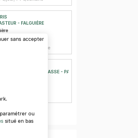
RIS
ASTEUR - FALGUIÈRE
ière
à 190 m
nuer sans accepter
,
29 €/jour,
88 €/semaine
RIS
S - GARE MONTPARNASSE - PARIS 15
ière
à 215 m
 €/semaine
rk.
s paramétrer ou
oir plus
es
situé en bas