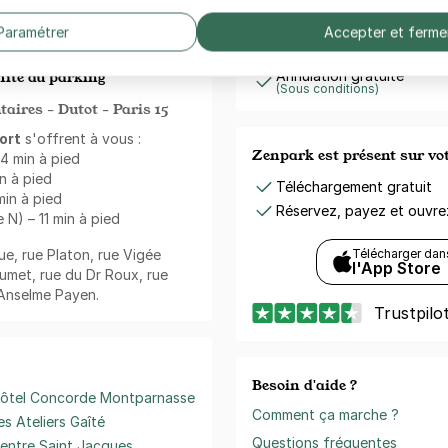
Votre paiement en toute co
 animé par plusieurs axes
Paramétrer
Accepter et ferme
Paiement sécurisé
e Bargue et rue Platon.
Sans frais de réservation
ité du parking
Annulation gratuite
(Sous conditions)
aires - Dutot - Paris 15
ort
s'offrent à vous :
Zenpark est présent sur v
 4 min à pied
in à pied
Téléchargement gratuit
min à pied
Réservez, payez et ouvr
 N) – 11 min à pied
gue, rue Platon, rue Vigée
Télécharger dan
l'App Store
lumet, rue du Dr Roux, rue
 Anselme Payen.
Trustpilo
Besoin d'aide ?
ôtel Concorde Montparnasse
Comment ça marche ?
es Ateliers Gaîté
Questions fréquentes
entre Saint Jacques