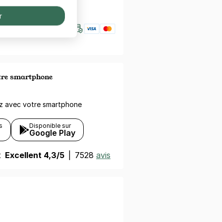
nfiance
r
otre smartphone
ez avec votre smartphone
s
Disponible sur
Google Play
t
Excellent 4,3/5
|
7528
avis