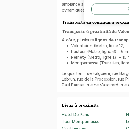
ambiance agréable. Ce quartier est
dynamiques, dont rue Falguière, ru
Transports en commun à proxim
Transports à proximité du Volont
À côté, plusieurs
lignes de transp
Volontaires (Métro, ligne 12) –
Pasteur (Métro, ligne 6) – 6 m
Pernéty (Métro, ligne 13) – 10 
Montparnasse (Transilien, ligne
Le quartier : rue Falguière, rue Bar
Lebrun, rue de la Procession, rue P
Paul Barruel, rue de Vaugirard, rue
Lieux à proximité
Hôtel De Paris
H
Tour Montparnasse
L
Confluences
C