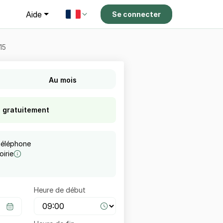
g
Aide
Se connecter
15
Au mois
s gratuitement
téléphone
irie
Heure de début