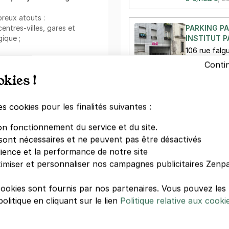
reux atouts :
entres-villes, gares et
PARKING PA
ique ;
INSTITUT P
106 rue falgu
plémentaire ;
75015 Paris
Conti
okies !
 grâce à l'application mobile.
3,50 €/heure
:
es cookies pour les finalités suivantes :
PARKING PA
uel
. Louez votre place pour
VOLONTAIRE
on fonctionnement du service et du site.
fre. Cette formule vous
127 rue Falgu
s et de ne plus vous soucier
sont nécessaires et ne peuvent pas être désactivés
75015 Paris
s le quartier !
dience et la performance de notre site
24 €/jour
,
75
imiser et personnaliser nos campagnes publicitaires Zenpa
rvatoire Frédéric Chopin
,
cookies sont fournis par nos partenaires. Vous pouvez le
V
aisé à ce point d'intérêt.
olitique en cliquant sur le lien
Politique relative aux cooki
asion de visiter
Jardin
e Necker et Musée Pasteur
.
seul ou accompagné dans une