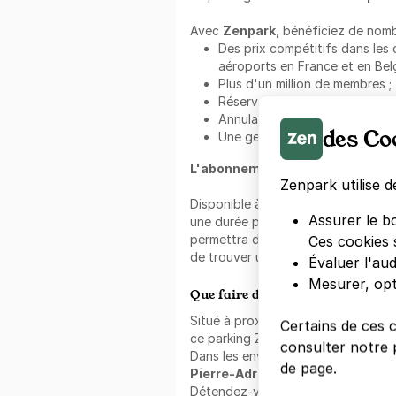
Avec
Zenpark
, bénéficiez de nomb
Des prix compétitifs dans les c
aéroports en France et en Belg
Plus d'un million de membres ;
Réservez sans aucun frais sup
Annulation sans frais ;
des Co
Une gestion fluide et intuitive
L'abonnement au mois Zenpark 
Zenpark utilise d
Disponible à l'
abonnement mens
Assurer le b
une durée prolongée avec cette of
permettra de réaliser des économie
Ces cookies 
de trouver une place disponible dan
Évaluer l'au
Mesurer, opt
Que faire dans les alentours ?
Situé à proximité directe de
Conse
Certains de ces 
ce parking Zenpark assure un accès 
consulter notre p
Dans les environs, vous aurez l'occ
de page.
Pierre-Adrien Dalpayrat, Squar
Détendez-vous dans le quartier, 