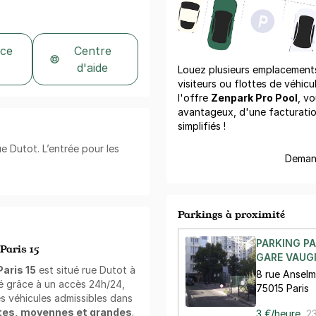
 ce
Centre
d'aide
Louez plusieurs emplacements 
visiteurs ou flottes de véhicu
l'offre
Zenpark Pro Pool
, vo
avantageux, d'une facturati
simplifiés !
ue Dutot. L’entrée pour les
Demand
Parkings à proximité
PARKING PA
Paris 15
GARE VAUGI
Paris 15
est situé rue Dutot à
8 rue Ansel
té grâce à un accès 24h/24,
75015 Paris
es véhicules admissibles dans
ites, moyennes et grandes
.
3 €/heure
,
23