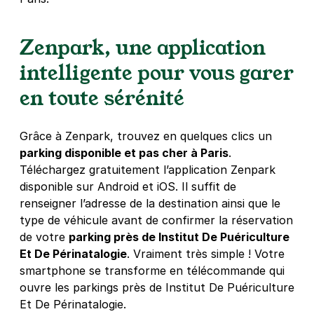
Réserver
+ Abonnements disponibles
Zenpark, une application
intelligente pour vous garer
Brancion - Paris 15
en toute sérénité
131 rue Brancion
75015
Paris
Grâce à Zenpark, trouvez en quelques clics un
4,4
(50 avis)
parking disponible et pas cher à Paris
.
21 €
/jour
,
70 €/semaine
(tarifs dégressifs)
Téléchargez gratuitement l’application Zenpark
Réserver
disponible sur Android et iOS. Il suffit de
renseigner l’adresse de la destination ainsi que le
+ Abonnements disponibles
type de véhicule avant de confirmer la réservation
de votre
parking près de Institut De Puériculture
Et De Périnatalogie
. Vraiment très simple ! Votre
Vercingétorix - Paris 14
smartphone se transforme en télécommande qui
144 rue Raymond Losserand
75014
Paris
ouvre les parkings près de Institut De Puériculture
4,4
(19 avis)
Et De Périnatalogie.