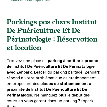
Bibliothèque Aimé Césaire -
Parkings pas chers Institut
Plaisance - Paris 14
De Puériculture Et De
207 rue Vercingétorix
75014
Paris
Périnatalogie : Réservation
4,5
(146 avis)
et location
21 €
/jour
,
70 €/semaine
(tarifs dégressifs)
Réserver
+ Abonnements disponibles
Trouvez une place de
parking à petit prix proche
de Institut De Puériculture Et De Périnatalogie
avec Zenpark. Leader du parking partagé, Zenpark
Centre Sportif Jules Noël - boulevard
répond à votre problématique de stationnement
Brune - Paris 14
en proposant des
places de stationnement à
95 boulevard Brune
proximité de Institut De Puériculture Et De
75014
Paris
Périnatalogie
. Ne manquez plus le début des
4,5
(173 avis)
cours en vous garant dans un parking Zenpark
23 €
/jour
,
74 €/semaine
(tarifs dégressifs)
Paris.