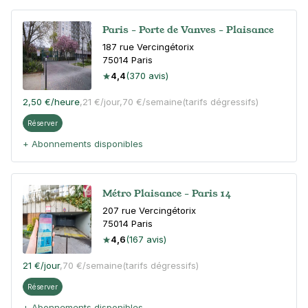
Paris - Porte de Vanves - Plaisance
187 rue Vercingétorix
75014
Paris
4,4
(370 avis)
2,50 €
/heure
,
21 €/jour,
70 €/semaine
(tarifs dégressifs)
Réserver
+ Abonnements disponibles
Métro Plaisance - Paris 14
207 rue Vercingétorix
75014
Paris
4,6
(167 avis)
21 €
/jour
,
70 €/semaine
(tarifs dégressifs)
Réserver
+ Abonnements disponibles