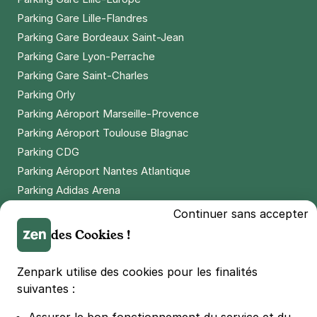
Parking Gare Lille-Flandres
Paris - Pernety - rue de Gergovie
Parking Gare Bordeaux Saint-Jean
15 rue de Gergovie
Parking Gare Lyon-Perrache
75014
Paris
4,7
(13 avis)
Parking Gare Saint-Charles
Parking Orly
3 €
/heure
,
23 €/jour,
74 €/semaine
(tarifs dégressifs)
Parking Aéroport Marseille-Provence
Réserver
Parking Aéroport Toulouse Blagnac
+ Abonnements disponibles
Parking CDG
Parking Aéroport Nantes Atlantique
Parking Adidas Arena
Paris - Gare Vaugirard - Falguière
Parking Parc des Princes
Continuer sans accepter
69 rue de la Procession
75015
Paris
Parking LDLC Arena
des Cookies !
4,5
(745 avis)
Parking Stade Pierre Mauroy
Parking Groupama Stadium
3 €
/heure
,
23 €/jour,
74 €/semaine
(tarifs dégressifs)
Zenpark utilise des cookies pour les finalités
Parking Vélodrome
suivantes :
Réserver
Parking Stade de France
+ Abonnements disponibles