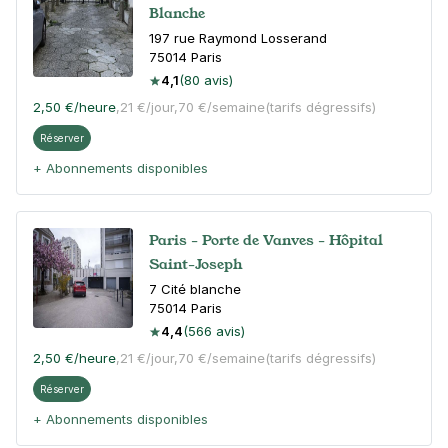
Blanche
197 rue Raymond Losserand
75014
Paris
4,1
(80 avis)
2,50 €
/heure
,
21 €/jour,
70 €/semaine
(tarifs dégressifs)
Réserver
+ Abonnements disponibles
Paris - Porte de Vanves - Hôpital
Saint-Joseph
7 Cité blanche
75014
Paris
4,4
(566 avis)
2,50 €
/heure
,
21 €/jour,
70 €/semaine
(tarifs dégressifs)
Réserver
+ Abonnements disponibles