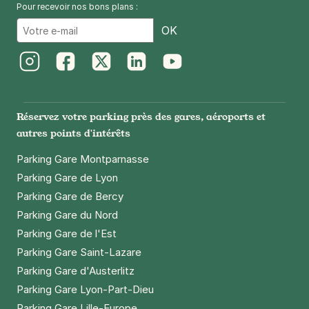
Pour recevoir nos bons plans :
139 rue de l'Ouest
Email
75014
Paris
OK
4,5
(189 avis)
3 €
/heure
,
23 €/jour,
74 €/semaine
(tarifs dégressifs)
Instagram
Facebook
Twitter
LinkedIn
Youtube
Réserver
+ Abonnements disponibles
Réservez votre parking près des gares, aéroports et
autres points d'intérêts
Parking Gare Montparnasse
Montrouge - Mairie de Montrouge -
Parking Gare de Lyon
Porte de Chatillon
Parking Gare de Bercy
94 rue Gabriel Péri
92120
Montrouge
Parking Gare du Nord
4,5
(201 avis)
Parking Gare de l'Est
2 €
/heure
,
17 €/jour,
71 €/semaine
(tarifs dégressifs)
Parking Gare Saint-Lazare
Réserver
Parking Gare d'Austerlitz
+ Abonnements disponibles
Parking Gare Lyon-Part-Dieu
Parking Gare Lille-Europe