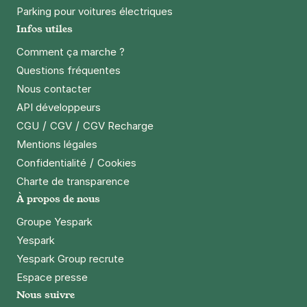
75014
Paris
Parking pour voitures électriques
4,4
(95 avis)
Infos utiles
21 €
/jour
,
70 €/semaine
(tarifs dégressifs)
Comment ça marche ?
Réserver
Questions fréquentes
+ Abonnements disponibles
Nous contacter
API développeurs
/
/
CGU
CGV
CGV Recharge
Malakoff - Plateau de Vanves - Ibis
Mentions légales
Budget
/
Confidentialité
Cookies
110 rue Jean Bleuzen
92170
Vanves
Charte de transparence
4,6
(1114 avis)
À propos de nous
2,50 €
/heure
,
20 €/jour,
81 €/semaine
(tarifs dégressifs)
Groupe Yespark
Réserver
Yespark
+ Abonnements disponibles
Yespark Group recrute
Espace presse
Nous suivre
Paris - Plaisance - Pernety