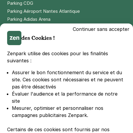
Parking CDG
Parking Aéroport Nantes Atlantique
Parking Adidas Arena
Parking Parc des Princes
Continuer sans accepter
Parking LDLC Arena
des Cookies !
Parking Stade Pierre Mauroy
Parking Groupama Stadium
Zenpark utilise des cookies pour les finalités
Parking Vélodrome
suivantes :
Parking Stade de France
Assurer le bon fonctionnement du service et du
Parking Bercy
site.
Ces cookies sont nécessaires et ne peuvent
Parking La Défense Arena
pas être désactivés
Parking Les 4 temps
Évaluer l'audience et la performance de notre
Parking Nation
site
Parking Porte de Versailles
Mesurer, optimiser et personnaliser nos
campagnes publicitaires Zenpark.
Parking Lille Grand Palais
Parking Euralille
Certains de ces cookies sont fournis par nos
Parking Casino Barrière Lille