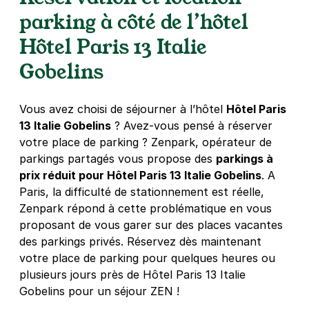
75005
Paris
parking à côté de l’hôtel
4,8
(227 avis)
7 €
/heure
,
46 €/jour,
142 €/semaine
(tarifs dégressifs)
Hôtel Paris 13 Italie
Réserver
Gobelins
Vous avez choisi de séjourner à l’hôtel
Hôtel Paris
Paris - Gare d'Austerlitz - SAEMES
13 Italie Gobelins
? Avez-vous pensé à réserver
39 bis rue Poliveau
75005
Paris
votre place de parking ? Zenpark, opérateur de
4,6
(840 avis)
parkings partagés vous propose des
parkings à
prix réduit pour Hôtel Paris 13 Italie Gobelins
. A
3,78 €
/heure
,
41,04 €/jour,
122,04 €/semaine
Paris, la difficulté de stationnement est réelle,
(tarifs dégressifs)
Zenpark répond à cette problématique en vous
Réserver
proposant de vous garer sur des places vacantes
des parkings privés. Réservez dès maintenant
votre place de parking pour quelques heures ou
Paris - Pitié Salpêtrière - Chevaleret
plusieurs jours près de Hôtel Paris 13 Italie
23 ter rue Bruant
Gobelins pour un séjour ZEN !
75013
Paris