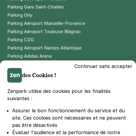
Parking Gare Saint-Charles
Réserver
Parking Orly
+ Abonnements disponibles
Parking Aéroport Marseille-Provence
Parking Aéroport Toulouse Blagnac
Paris - Bibliothèque François-
Parking CDG
Mitterrand - Nationale
Parking Aéroport Nantes Atlantique
5 rue du Chef de la Ville
Parking Adidas Arena
75013
Paris
Parking Parc des Princes
4,1
(185 avis)
Continuer sans accepter
Parking LDLC Arena
2,50 €
/heure
,
23 €/jour,
65 €/semaine
(tarifs dégressifs)
des Cookies !
Parking Stade Pierre Mauroy
Réserver
Parking Groupama Stadium
Zenpark utilise des cookies pour les finalités
+ Abonnements disponibles
Parking Vélodrome
suivantes :
Parking Stade de France
Assurer le bon fonctionnement du service et du
Paris - Quartier de la Gare -
Parking Bercy
site.
Ces cookies sont nécessaires et ne peuvent
Olympiades
Parking La Défense Arena
pas être désactivés
74 rue du chateau des rentiers
Parking Les 4 temps
Évaluer l'audience et la performance de notre
75013
Paris