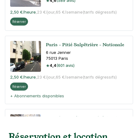
4,6
(589 avis)
2,50 €
/heure
,
23 €/jour,
65 €/semaine
(tarifs dégressifs)
Réserver
Paris - Pitié Salpêtrière - Nationale
6 rue Jenner
75013
Paris
4,4
(601 avis)
2,50 €
/heure
,
23 €/jour,
65 €/semaine
(tarifs dégressifs)
Réserver
+ Abonnements disponibles
Gare d'Austerlitz - rue de l'Essai -
Paris 5
Réservation et location
6 rue de l'Essai