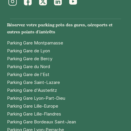
Instagram
Facebook
Twitter
LinkedIn
Youtube
Paris - Bibliothèque François-
Réservez votre parking près des gares, aéroports et
Mitterrand - 8 rue Zadkine
autres points d'intérêts
8 rue Zadkine
75013
Paris
Parking Gare Montparnasse
4,1
(102 avis)
Parking Gare de Lyon
2,50 €
/heure
,
23 €/jour,
65 €/semaine
(tarifs dégressifs)
Parking Gare de Bercy
Réserver
Parking Gare du Nord
+ Abonnements disponibles
Parking Gare de l'Est
Parking Gare Saint-Lazare
Parking Gare d'Austerlitz
Paris - Bibliothèque François-
Parking Gare Lyon-Part-Dieu
Mitterrand - 7 rue Zadkine
Parking Gare Lille-Europe
7 rue Zadkine
75013
Paris
Parking Gare Lille-Flandres
4,5
(87 avis)
Parking Gare Bordeaux Saint-Jean
2,50 €
/heure
,
23 €/jour,
65 €/semaine
(tarifs dégressifs)
Parking Gare Lyon-Perrache