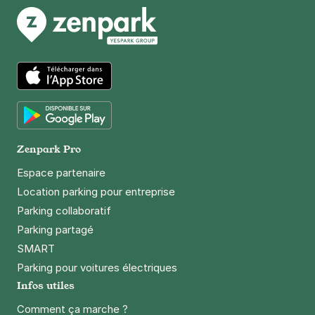
Clisson
73 rue Clisson
75013
Paris
4,5
(316 avis)
2,50 €
/heure
,
20 €/jour,
65 €/semaine
(tarifs dégressifs)
Réserver
App Store
+ Abonnements disponibles
Google Play
Zenpark Pro
Paris - Olympiades - Chevaleret
Espace partenaire
30 rue Clisson
Location parking pour entreprise
75013
Paris
Parking collaboratif
4,5
(294 avis)
Parking partagé
2,50 €
/heure
,
23 €/jour,
65 €/semaine
(tarifs dégressifs)
SMART
Réserver
Parking pour voitures électriques
+ Abonnements disponibles
Infos utiles
Comment ça marche ?