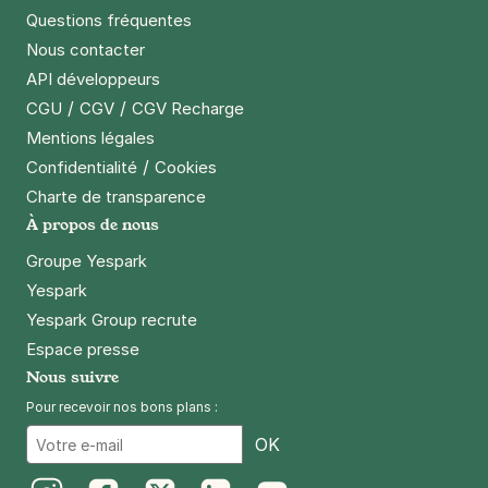
Questions fréquentes
Paris - Hôpital Sainte-Anne -
Nous contacter
SAEMES
API développeurs
100 rue de la Santé
75014
Paris
/
/
CGU
CGV
CGV Recharge
4,5
(71 avis)
Mentions légales
4,10 €
/heure
,
24,19 €/jour,
113,40 €/semaine
/
Confidentialité
Cookies
(tarifs dégressifs)
Charte de transparence
Réserver
À propos de nous
Groupe Yespark
Paris - Université Paris 1 Sorbonne -
Yespark
Olympiades
Yespark Group recrute
95 rue Nationale
Espace presse
75013
Paris
Nous suivre
4,0
(116 avis)
Pour recevoir nos bons plans :
2,50 €
/heure
,
20 €/jour,
65 €/semaine
(tarifs dégressifs)
Email
OK
Réserver
+ Abonnements disponibles