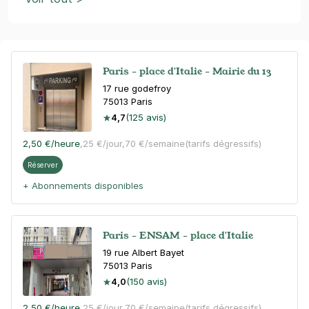
Paris - place d'Italie - Mairie du 13
17 rue godefroy
75013
Paris
4,7
(125 avis)
2,50 €
/heure
,
25 €/jour,
70 €/semaine
(tarifs dégressifs)
Réserver
+ Abonnements disponibles
Paris - ENSAM - place d'Italie
19 rue Albert Bayet
75013
Paris
4,0
(150 avis)
2,50 €
/heure
,
25 €/jour,
70 €/semaine
(tarifs dégressifs)