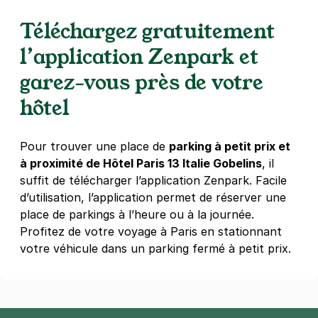
4,4
(640 avis)
Téléchargez gratuitement
2,50 €
/heure
,
23 €/jour,
65 €/semaine
(tarifs dégressifs)
l’application Zenpark et
Réserver
garez-vous près de votre
+ Abonnements disponibles
hôtel
Paris - Notre Dame de La Gare -
Clisson
Pour trouver une place de
parking à petit prix et
à proximité de Hôtel Paris 13 Italie Gobelins
70 rue Clisson
, il
75013
Paris
suffit de télécharger l’application Zenpark. Facile
4,6
(330 avis)
d’utilisation, l’application permet de réserver une
2,50 €
/heure
,
20 €/jour,
65 €/semaine
(tarifs dégressifs)
place de parkings à l’heure ou à la journée.
Profitez de votre voyage à Paris en stationnant
Réserver
votre véhicule dans un parking fermé à petit prix.
+ Abonnements disponibles
Paris - Université Paris 1 Sorbonne -