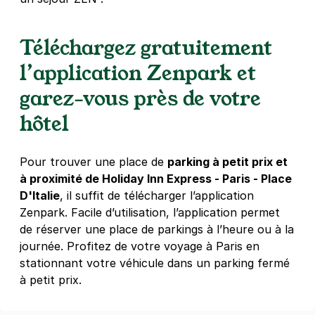
Réserver
+ Abonnements disponibles
Téléchargez gratuitement
l’application Zenpark et
Paris - Pitié Salpêtrière - Chevaleret
garez-vous près de votre
23 ter rue Bruant
hôtel
75013
Paris
4,4
(641 avis)
Pour trouver une place de
parking à petit prix et
2,50 €
/heure
,
23 €/jour,
65 €/semaine
(tarifs dégressifs)
à proximité de Holiday Inn Express - Paris - Place
Réserver
D'Italie
, il suffit de télécharger l’application
+ Abonnements disponibles
Zenpark. Facile d’utilisation, l’application permet
de réserver une place de parkings à l’heure ou à la
journée. Profitez de votre voyage à Paris en
Paris - Pitié Salpêtrière - Nationale
stationnant votre véhicule dans un parking fermé
6 rue Jenner
à petit prix.
75013
Paris
4,4
(602 avis)