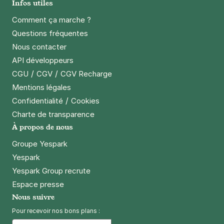
Infos utiles
4,1
(185 avis)
2,50 €
/heure
,
23 €/jour,
65 €/semaine
(tarifs dégressifs)
Comment ça marche ?
Questions fréquentes
Réserver
Nous contacter
+ Abonnements disponibles
API développeurs
/
/
CGU
CGV
CGV Recharge
Paris - Bibliothèque François-
Mentions légales
Mitterrand - 8 rue Zadkine
/
Confidentialité
Cookies
8 rue Zadkine
Charte de transparence
75013
Paris
À propos de nous
4,1
(102 avis)
2,50 €
/heure
,
23 €/jour,
65 €/semaine
(tarifs dégressifs)
Groupe Yespark
Yespark
Réserver
Yespark Group recrute
+ Abonnements disponibles
Espace presse
Nous suivre
Paris - Bibliothèque François-
Pour recevoir nos bons plans :
Mitterrand - 7 rue Zadkine