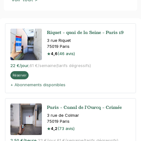
Riquet - quai de la Seine - Paris 19
3 rue Riquet
75019
Paris
4,6
(46 avis)
22 €
/jour
,
61 €/semaine
(tarifs dégressifs)
Réserver
+ Abonnements disponibles
Paris - Canal de l'Ourcq - Crimée
3 rue de Colmar
75019
Paris
4,2
(73 avis)
2,50 €
/heure
,
22 €/jour,
61 €/semaine
(tarifs dégressifs)