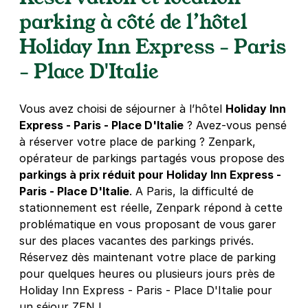
3,78 €
/heure
,
41,04 €/jour,
122,04 €/semaine
parking à côté de l’hôtel
(tarifs dégressifs)
Holiday Inn Express - Paris
Réserver
- Place D'Italie
Gare d'Austerlitz - rue de l'Essai -
Vous avez choisi de séjourner à l’hôtel
Holiday Inn
Paris 5
Express - Paris - Place D'Italie
? Avez-vous pensé
6 rue de l'Essai
à réserver votre place de parking ? Zenpark,
75005
Paris
opérateur de parkings partagés vous propose des
4,8
(227 avis)
parkings à prix réduit pour Holiday Inn Express -
7 €
/heure
,
46 €/jour,
142 €/semaine
(tarifs dégressifs)
Paris - Place D'Italie
. A Paris, la difficulté de
Réserver
stationnement est réelle, Zenpark répond à cette
problématique en vous proposant de vous garer
sur des places vacantes des parkings privés.
Paris - Bercy - quai de la Gare
Réservez dès maintenant votre place de parking
3 rue George Balanchine
pour quelques heures ou plusieurs jours près de
75013
Paris
Holiday Inn Express - Paris - Place D'Italie pour
4,2
(361 avis)
un séjour ZEN !