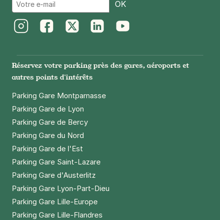
Email
OK
7 rue Zadkine
75013
Paris
4,5
(87 avis)
Instagram
Facebook
Twitter
LinkedIn
Youtube
2,50 €
/heure
,
23 €/jour,
65 €/semaine
(tarifs dégressifs)
Réserver
Réservez votre parking près des gares, aéroports et
+ Abonnements disponibles
autres points d'intérêts
Parking Gare Montparnasse
Paris - Olympiades - Chevaleret
Parking Gare de Lyon
30 rue Clisson
Parking Gare de Bercy
75013
Paris
Parking Gare du Nord
4,5
(296 avis)
Parking Gare de l'Est
2,50 €
/heure
,
23 €/jour,
65 €/semaine
(tarifs dégressifs)
Parking Gare Saint-Lazare
Parking Gare d'Austerlitz
Réserver
Parking Gare Lyon-Part-Dieu
+ Abonnements disponibles
Parking Gare Lille-Europe
Parking Gare Lille-Flandres