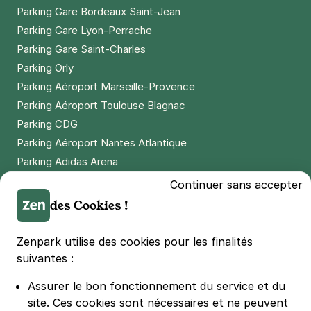
Paris - place d'Italie - Mairie du 13
Parking Gare Bordeaux Saint-Jean
17 rue godefroy
Parking Gare Lyon-Perrache
75013
Paris
Parking Gare Saint-Charles
4,7
(125 avis)
Parking Orly
2,50 €
/heure
,
25 €/jour,
70 €/semaine
(tarifs dégressifs)
Parking Aéroport Marseille-Provence
Réserver
Parking Aéroport Toulouse Blagnac
+ Abonnements disponibles
Parking CDG
Parking Aéroport Nantes Atlantique
Parking Adidas Arena
Paris - Notre Dame de La Gare -
Parking Parc des Princes
Continuer sans accepter
Clisson
Parking LDLC Arena
des Cookies !
70 rue Clisson
Parking Stade Pierre Mauroy
75013
Paris
Parking Groupama Stadium
4,6
(330 avis)
Zenpark utilise des cookies pour les finalités
Parking Vélodrome
2,50 €
/heure
,
20 €/jour,
65 €/semaine
(tarifs dégressifs)
suivantes :
Parking Stade de France
Réserver
Assurer le bon fonctionnement du service et du
Parking Bercy
+ Abonnements disponibles
site.
Ces cookies sont nécessaires et ne peuvent