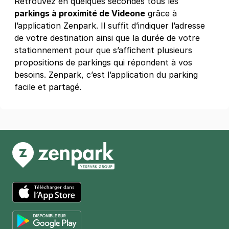
Retrouvez en quelques secondes tous les
4,1
(137 avis)
parkings à proximité de Videone
grâce à
20 €
/jour
,
86 €/semaine
(tarifs dégressifs)
l’application Zenpark. Il suffit d’indiquer l’adresse
de votre destination ainsi que la durée de votre
Réserver
stationnement pour que s’affichent plusieurs
+ Abonnements disponibles
propositions de parkings qui répondent à vos
besoins. Zenpark, c’est l’application du parking
facile et partagé.
Strasbourg - Gymnase de la Rotonde
- Saint-Florent
18-20 rue Jacob Mayer
67200
Strasbourg
4,4
(32 avis)
Réserver
+ Abonnements disponibles
Strasbourg - Neudorf Sud - Bâle
App Store
14 rue de Kembs
67000
Strasbourg