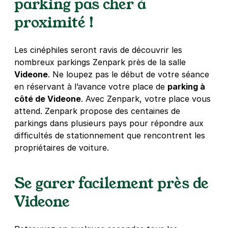
parking pas cher à
29 €
/jour
,
90 €/semaine
(tarifs dégressifs)
proximité !
Réserver
+ Abonnements disponibles
Les cinéphiles seront ravis de découvrir les
nombreux parkings Zenpark près de la salle
Videone
. Ne loupez pas le début de votre séance
Strasbourg - Gare de Strasbourg -
en réservant à l’avance votre place de
parking à
Faubourg de Saverne
côté de Videone
. Avec Zenpark, votre place vous
Rue du Marais Kageneck
attend. Zenpark propose des centaines de
67000
Strasbourg
4,1
(63 avis)
parkings dans plusieurs pays pour répondre aux
difficultés de stationnement que rencontrent les
Réserver
propriétaires de voiture.
+ Abonnements disponibles
Se garer facilement près de
Strasbourg - Les Halles - place
Videone
Haguenau
18 rue des Magasins
67000
Strasbourg