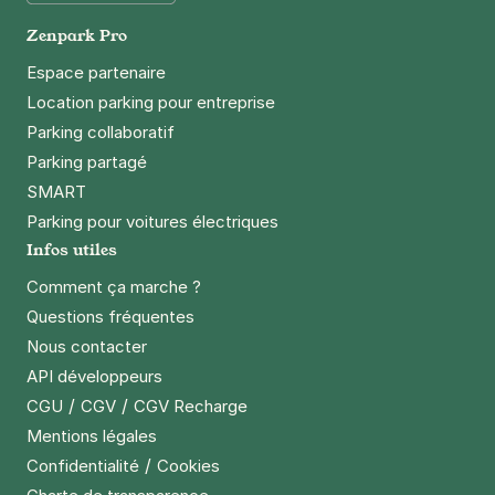
Google Play
4,2
(65 avis)
Zenpark Pro
1 €
/heure
,
10 €/jour,
52 €/semaine
(tarifs dégressifs)
Espace partenaire
Réserver
Location parking pour entreprise
+ Abonnements disponibles
Parking collaboratif
Parking partagé
SMART
Strasbourg - Neudorf Sud - Benfeld
Parking pour voitures électriques
8 rue de Benfeld
Infos utiles
67100
Strasbourg
4,3
(30 avis)
Comment ça marche ?
Questions fréquentes
1 €
/heure
,
10 €/jour,
52 €/semaine
(tarifs dégressifs)
Nous contacter
Réserver
API développeurs
+ Abonnements disponibles
/
/
CGU
CGV
CGV Recharge
Mentions légales
/
Confidentialité
Cookies
Strasbourg - Parlement Européen -