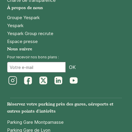
Charte de transparence
Kléber
À propos de nous
5 rue du Général Ducrot
67000
Strasbourg
Groupe Yespark
4,7
(266 avis)
Yespark
2 €
/heure
,
16 €/jour,
78 €/semaine
(tarifs dégressifs)
Yespark Group recrute
Réserver
Espace presse
+ Abonnements disponibles
Nous suivre
Pour recevoir nos bons plans :
Email
OK
Instagram
Facebook
Twitter
LinkedIn
Youtube
Réservez votre parking près des gares, aéroports et
autres points d'intérêts
Parking Gare Montparnasse
Parking Gare de Lyon