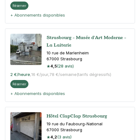
Réserver
+ Abonnements disponibles
Strasbourg - Musée d'Art Moderne -
La Laiterie
10 rue de Marlenheim
67000
Strasbourg
4,5
(28 avis)
2 €
/heure
,
16 €/jour,
78 €/semaine
(tarifs dégressifs)
Réserver
+ Abonnements disponibles
Hôtel ClapClap Strasbourg
19 rue du Faubourg-National
67000
Strasbourg
4,2
(3 avis)