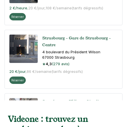
2 €
/heure
,
20 €/jour,
108 €/semaine
(tarifs dégressifs)
Réserver
Strasbourg - Gare de Strasbourg -
Centre
4 boulevard du Président Wilson
67000
Strasbourg
4,3
(279 avis)
20 €
/jour
,
86 €/semaine
(tarifs dégressifs)
Réserver
Strasbourg - Kléber - Citadines
50 rue du Jeu des Enfants
67000
Strasbourg
Videone : trouvez un
4,2
(116 avis)