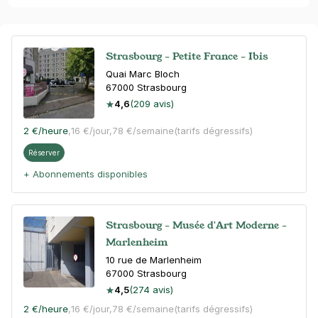
Strasbourg - Petite France - Ibis
Quai Marc Bloch
67000
Strasbourg
4,6
(209 avis)
2 €
/heure
,
16 €/jour,
78 €/semaine
(tarifs dégressifs)
Réserver
+ Abonnements disponibles
Strasbourg - Musée d'Art Moderne -
Marlenheim
10 rue de Marlenheim
67000
Strasbourg
4,5
(274 avis)
2 €
/heure
,
16 €/jour,
78 €/semaine
(tarifs dégressifs)