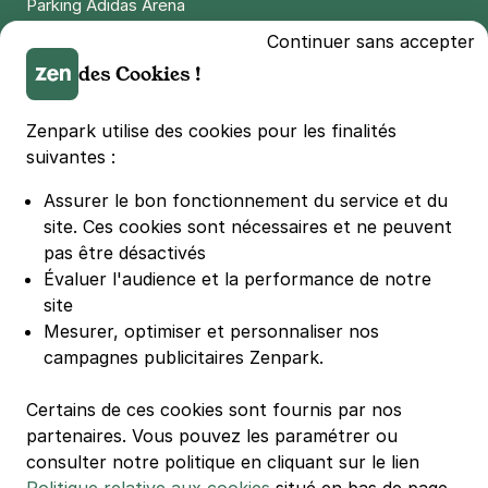
Parking Adidas Arena
Parking Parc des Princes
Continuer sans accepter
Parking LDLC Arena
des Cookies !
Parking Stade Pierre Mauroy
Parking Groupama Stadium
Zenpark utilise des cookies pour les finalités
Parking Vélodrome
suivantes :
Parking Stade de France
Assurer le bon fonctionnement du service et du
Parking Bercy
site.
Ces cookies sont nécessaires et ne peuvent
Parking La Défense Arena
pas être désactivés
Parking Les 4 temps
Évaluer l'audience et la performance de notre
Parking Nation
site
Parking Porte de Versailles
Mesurer, optimiser et personnaliser nos
campagnes publicitaires Zenpark.
Parking Lille Grand Palais
Parking Euralille
Certains de ces cookies sont fournis par nos
Parking Casino Barrière Lille
partenaires. Vous pouvez les paramétrer ou
consulter notre politique en cliquant sur le lien
🌍 Passer de 130 à 110 km/h sur autoroute réduit votre