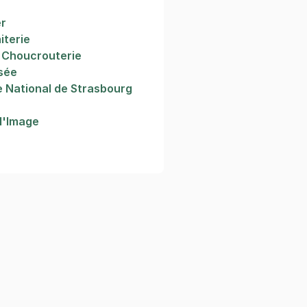
er
iterie
a Choucrouterie
sée
e National de Strasbourg
l'Image