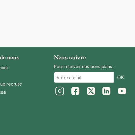
 de nous
Nous suivre
Pour recevoir nos bons plans :
park
Ema
OK
up recrute
sse
Instagram
Facebook
Twitter
LinkedIn
Youtube