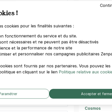
- Kléber - Citadines
Conti
Gare de Stra
u des Enfants
okies !
Les Halles St
ourg
Place Saint 
)
es cookies pour les finalités suivantes :
MAMCS Musée
égressifs)
Contemporain
on fonctionnement du service et du site.
TJP - Centre 
sont nécessaires et ne peuvent pas être désactivés
Le Star Saint
dience et la performance de notre site
Cinéma Star
imiser et personnaliser nos campagnes publicitaires Zenpa
Château Mus
Videone
lap Strasbourg
cookies sont fournis par nos partenaires. Vous pouvez le
ubourg-National
olitique en cliquant sur le lien
Politique relative aux cooki
ourg
Autres
théâtres/sp
ine
(tarifs dégressifs)
Strasbourg
Paramétrer
Accepter et ferme
Espace K
Cosmos