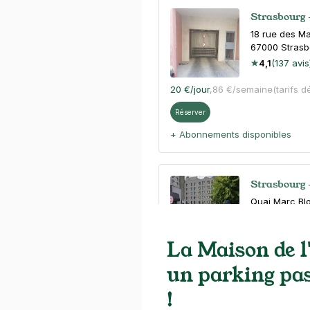
Strasbourg 
18 rue des M
67000
Strasb
4,1
(137 avis
20 €
/jour
,
86 €/semaine
(tarifs d
Réserver
+ Abonnements disponibles
Strasbourg -
Quai Marc Bl
67000
Strasb
4,6
(209 avi
La Maison de l
2 €
/heure
,
16 €/jour,
78 €/semai
un parking pas
Réserver
!
+ Abonnements disponibles