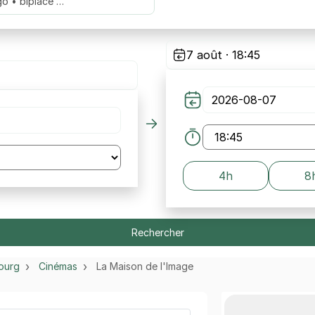
go • biplace …
7 août · 18:45
4h
8
Rechercher
ourg
Cinémas
La Maison de l'Image