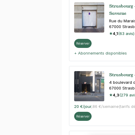
Strasbourg 
Saverne
Rue du Marai
67000
Strasb
4,1
(63 avis)
Réserver
+ Abonnements disponibles
Strasbourg 
4 boulevard d
67000
Strasb
4,3
(279 avi
20 €
/jour
,
86 €/semaine
(tarifs d
Réserver