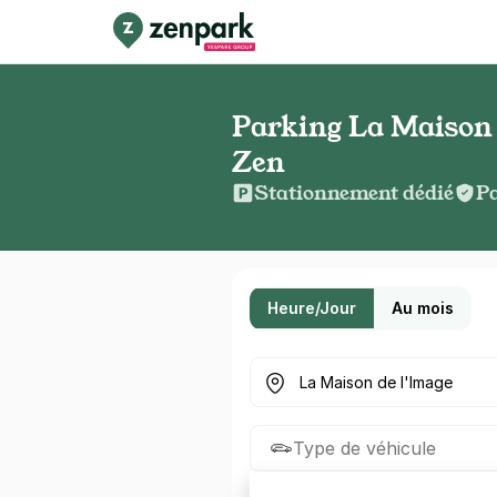
Parking La Maison d
Zen
Stationnement dédié
Pa
Heure/Jour
Au mois
Où cherchez-vous un parkin
Type de véhicule