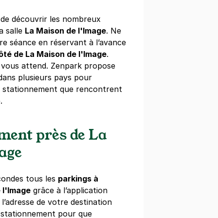
s de découvrir les nombreux
- Musée d'Art Moderne -
a salle
La Maison de l'Image
. Ne
m
re séance en réservant à l’avance
ôté de La Maison de l'Image
rlenheim
.
ourg
 vous attend. Zenpark propose
s)
dans plusieurs pays pour
ne
(tarifs dégressifs)
de stationnement que rencontrent
.
ement près de La
mage
- Musée d'Art Moderne - La Laiterie
rlenheim
ourg
condes tous les
parkings à
)
 l'Image
grâce à l’application
r l’adresse de votre destination
ne
(tarifs dégressifs)
e stationnement pour que