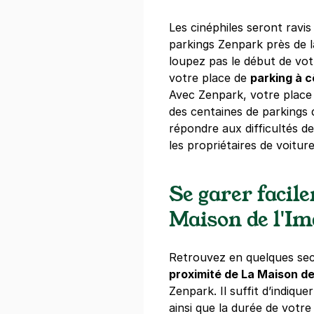
Les cinéphiles seront ravi
Strasbourg 
parkings Zenpark près de l
Marlenhei
loupez pas le début de vot
votre place de
parking à c
10 rue de Ma
67000
Strasb
Avec Zenpark, votre place
4,5
(274 avi
des centaines de parkings 
2 €
/heure
,
16 €/jour,
78 €/semai
répondre aux difficultés 
les propriétaires de voiture
Réserver
+ Abonnements disponibles
Se garer facil
Maison de l'I
Strasbourg 
10 rue de Ma
67000
Strasb
Retrouvez en quelques se
4,5
(28 avis
proximité de La Maison de
Zenpark. Il suffit d’indique
2 €
/heure
,
16 €/jour,
78 €/semai
ainsi que la durée de votr