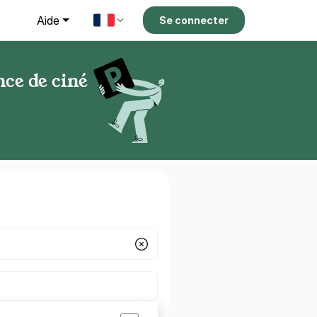
g
Aide
Se connecter
nce de ciné