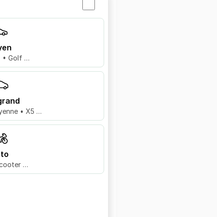
yen
8 • Golf …
grand
yenne • X5 …
to
cooter …