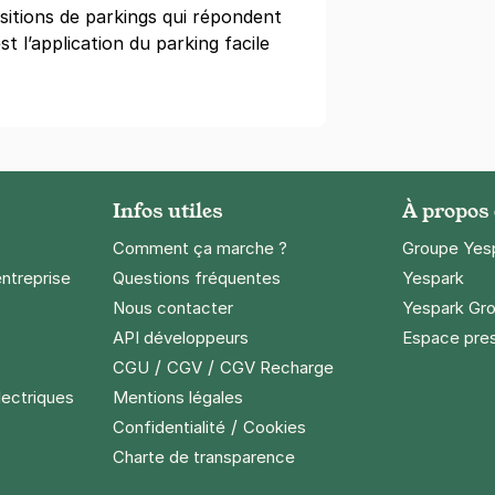
ositions de parkings qui répondent
st l’application du parking facile
- Gymnase de la Rotonde - Saint-
cob Mayer
ourg
Infos utiles
À propos
)
Comment ça marche ?
Groupe Yes
entreprise
Questions fréquentes
Yespark
Nous contacter
Yespark Gro
API développeurs
Espace pre
/
/
CGU
CGV
CGV Recharge
- Parlement Européen - Kléber
lectriques
Mentions légales
éral Ducrot
ourg
/
Confidentialité
Cookies
s)
Charte de transparence
ne
(tarifs dégressifs)