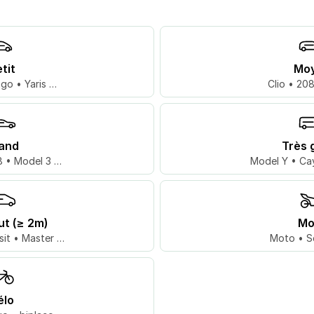
tit
Mo
go • Yaris …
Clio • 20
and
Très 
 • Model 3 …
Model Y • Ca
ut (≥ 2m)
Mo
sit • Master …
Moto • S
élo