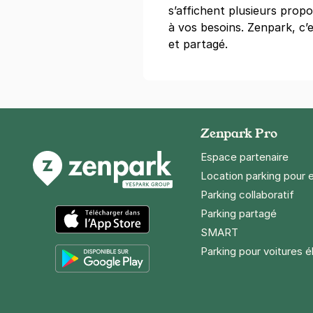
Réserver
s’affichent plusieurs prop
à vos besoins. Zenpark, c’e
+ Abonnements disponibles
et partagé.
Strasbourg 
Florent
18-20 rue Ja
67200
Strasb
Zenpark Pro
4,4
(32 avis
Espace partenaire
Réserver
Location parking pour 
+ Abonnements disponibles
Parking collaboratif
Parking partagé
SMART
Strasbourg 
App Store
Parking pour voitures é
5 rue du Gén
67000
Strasb
Google Play
4,7
(266 avi
2 €
/heure
,
16 €/jour,
78 €/semai