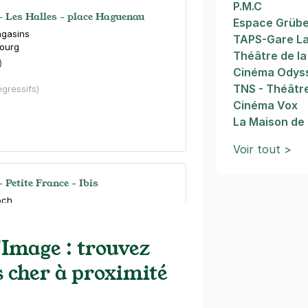
P.M.C
- Les Halles - place Haguenau
Espace Grüb
agasins
TAPS-Gare La
ourg
Théâtre de l
)
Cinéma Odys
TNS - Théâtr
égressifs)
Cinéma Vox
La Maison de 
Voir tout >
 Petite France - Ibis
och
ourg
s)
'Image : trouvez
ne
(tarifs dégressifs)
 cher à proximité