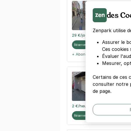
Strasbourg 
50 rue du Je
des Co
67000
Strasb
4,2
(116 avis
Zenpark utilise d
29 €
/jour
,
90 €/semaine
(tarifs d
Assurer le b
Réserver
Ces cookies 
+ Abonnements disponibles
Évaluer l'au
Mesurer, opt
Hôtel ClapC
Certains de ces 
19 rue du Fa
consulter notre p
67000
Strasb
de page.
4,2
(3 avis)
2 €
/heure
,
20 €/jour,
108 €/sema
Réserver