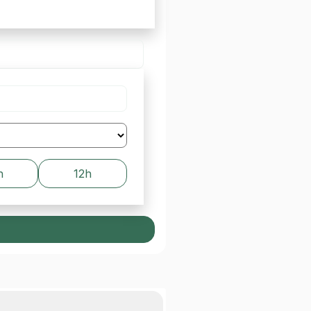
h
12h