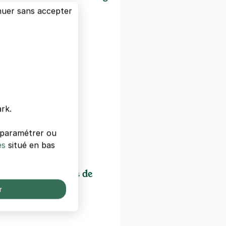
nuer sans accepter
sbourg
rasbourg
Thomas Strasbourg
 d'Art Moderne et
 de Strasbourg
dramatique national
-Exupéry
rk.
ée Vodou
s paramétrer ou
es
situé en bas
ectacles/cinémas de
r