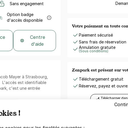
Demand
Sans engagement
Option badge
d'accès disponible
Votre paiement en toute co
Paiement sécurisé
 ce
Centre
Sans frais de réservation
d'aide
Annulation gratuite
(Sous conditions)
Zenpark est présent sur v
Jacob Mayer à Strasbourg,
Téléchargement gratuit
. L'accès est identifiable
Réservez, payez et ouvr
ark, c'est une entrée
Télécharger dan
l'App Store
Conti
okies !
Trustpilo
 Strasbourg - Gymnase de la
es cookies pour les finalités suivantes :