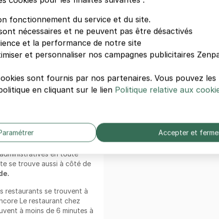
Besoin d'aide ?
u gymnase de la Rotonde à
on fonctionnement du service et du site.
Comment ça marche ?
sont nécessaires et ne peuvent pas être désactivés
Questions fréquentes
dience et la performance de notre site
rking Strasbourg - Gymnase de
imiser et personnaliser nos campagnes publicitaires Zenpa
Conditions générales de vent
i aimez vous livrer à des
Contactez-nous
cookies sont fournis par nos partenaires. Vous pouvez le
rouver le gymnase de la
ll ou encore vous mettre au
olitique en cliquant sur le lien
Politique relative aux cooki
 vous faudra moins de 11
ratiquer vos activités
Paramétrer
Accepter et ferme
a Mairie de proximité
e. Vous pourrez vous
dministratives en toute
te se trouve aussi à côté de
de.
rs restaurants se trouvent à
encore Le restaurant chez
ouvent à moins de 6 minutes à