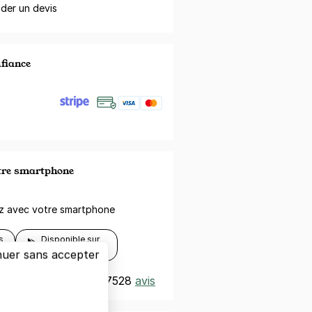
er un devis
nfiance
otre smartphone
ez avec votre smartphone
s
Disponible sur
Google Play
nuer sans accepter
t
Excellent 4,3/5
|
7528
avis