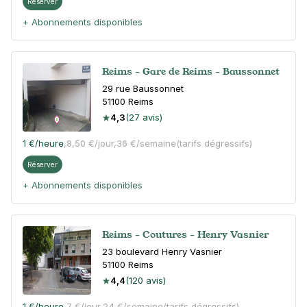
Réserver
+ Abonnements disponibles
Reims - Gare de Reims - Baussonnet
29 rue Baussonnet
51100
Reims
4,3
(27 avis)
1 €
/heure
,
8,50 €/jour,
36 €/semaine
(tarifs dégressifs)
Réserver
+ Abonnements disponibles
Reims - Coutures - Henry Vasnier
23 boulevard Henry Vasnier
51100
Reims
4,4
(120 avis)
1 €
/heure
,
7 €/jour,
24 €/semaine
(tarifs dégressifs)