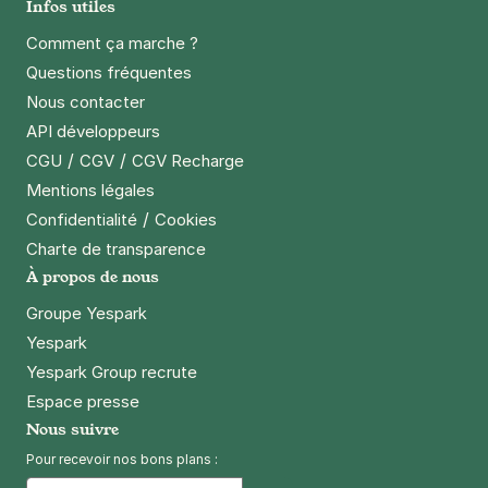
4,6
(26 avis)
Infos utiles
0,50 €
/heure
,
4,50 €/jour,
16 €/semaine
(tarifs dégressifs)
Comment ça marche ?
Réserver
Questions fréquentes
+ Abonnements disponibles
Nous contacter
API développeurs
/
/
CGU
CGV
CGV Recharge
Reims - Croix du Sud - Saint Phalle
Mentions légales
2 rue Niki de Saint Phalle
/
Confidentialité
Cookies
51100
Reims
4,3
(23 avis)
Charte de transparence
À propos de nous
0,50 €
/heure
,
4 €/jour,
15 €/semaine
(tarifs dégressifs)
Groupe Yespark
Réserver
Yespark
+ Abonnements disponibles
Yespark Group recrute
Espace presse
Nous suivre
Reims - Hôpital Robert Debré - Croix
Rouge
Pour recevoir nos bons plans :
16 place Maurice Utrillo