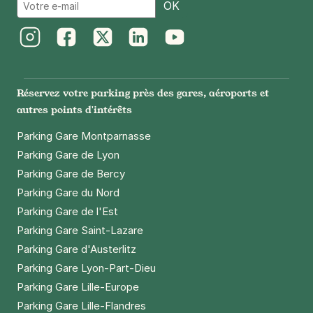
Email
OK
51100
Reims
4,8
(126 avis)
0,50 €
/heure
,
5,50 €/jour,
23 €/semaine
(tarifs dégressifs)
Instagram
Facebook
Twitter
LinkedIn
Youtube
Réserver
+ Abonnements disponibles
Réservez votre parking près des gares, aéroports et
autres points d'intérêts
Parking Gare Montparnasse
Parking Gare de Lyon
Parking Gare de Bercy
Parking Gare du Nord
Parking Gare de l'Est
Parking Gare Saint-Lazare
Parking Gare d'Austerlitz
Parking Gare Lyon-Part-Dieu
Parking Gare Lille-Europe
Parking Gare Lille-Flandres