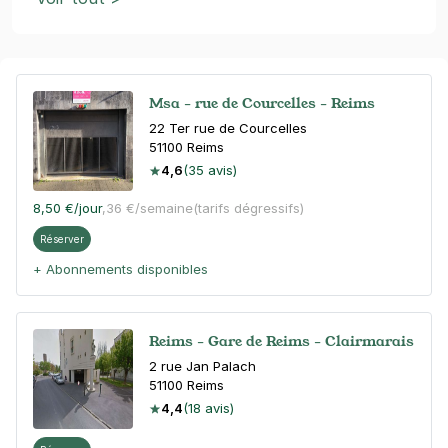
Msa - rue de Courcelles - Reims
22 Ter rue de Courcelles
51100
Reims
4,6
(35 avis)
8,50 €
/jour
,
36 €/semaine
(tarifs dégressifs)
Réserver
+ Abonnements disponibles
Reims - Gare de Reims - Clairmarais
2 rue Jan Palach
51100
Reims
4,4
(18 avis)