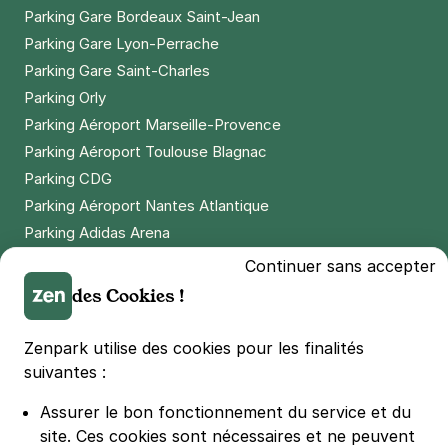
Parking Gare Bordeaux Saint-Jean
Parking Gare Lyon-Perrache
Parking Gare Saint-Charles
Parking Orly
Parking Aéroport Marseille-Provence
Parking Aéroport Toulouse Blagnac
Parking CDG
Parking Aéroport Nantes Atlantique
Parking Adidas Arena
Parking Parc des Princes
Continuer sans accepter
Parking LDLC Arena
des Cookies !
Parking Stade Pierre Mauroy
Parking Groupama Stadium
Zenpark utilise des cookies pour les finalités
Parking Vélodrome
suivantes :
Parking Stade de France
Assurer le bon fonctionnement du service et du
Parking Bercy
site.
Ces cookies sont nécessaires et ne peuvent