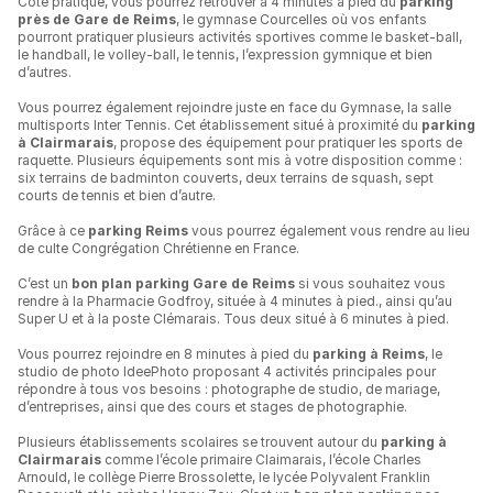
Côté pratique, vous pourrez retrouver à 4 minutes à pied du
parking
près de Gare de Reims
, le gymnase Courcelles où vos enfants
pourront pratiquer plusieurs activités sportives comme le basket-ball,
le handball, le volley-ball, le tennis, l’expression gymnique et bien
d’autres.
Vous pourrez également rejoindre juste en face du Gymnase, la salle
multisports Inter Tennis. Cet établissement situé à proximité du
parking
à Clairmarais
, propose des équipement pour pratiquer les sports de
raquette. Plusieurs équipements sont mis à votre disposition comme :
six terrains de badminton couverts, deux terrains de squash, sept
courts de tennis et bien d’autre.
Grâce à ce
parking Reims
vous pourrez également vous rendre au lieu
de culte Congrégation Chrétienne en France.
C’est un
bon plan parking Gare de Reims
si vous souhaitez vous
rendre à la Pharmacie Godfroy, située à 4 minutes à pied., ainsi qu’au
Super U et à la poste Clémarais. Tous deux situé à 6 minutes à pied.
Vous pourrez rejoindre en 8 minutes à pied du
parking à Reims
, le
studio de photo IdeePhoto proposant 4 activités principales pour
répondre à tous vos besoins : photographe de studio, de mariage,
d’entreprises, ainsi que des cours et stages de photographie.
Plusieurs établissements scolaires se trouvent autour du
parking à
Clairmarais
comme l’école primaire Claimarais, l’école Charles
Arnould, le collège Pierre Brossolette, le lycée Polyvalent Franklin