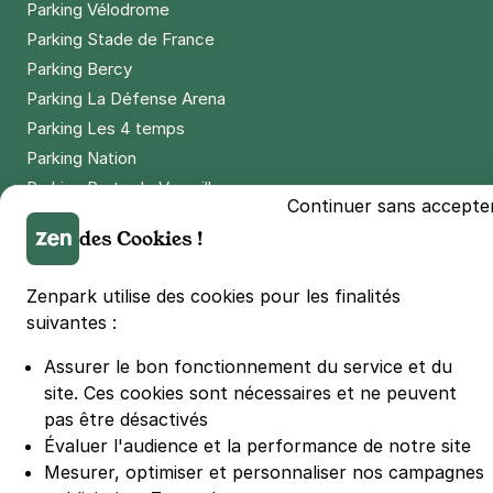
Parking Vélodrome
Parking Stade de France
Parking Bercy
Parking La Défense Arena
Parking Les 4 temps
Parking Nation
Parking Porte de Versailles
Continuer sans accepte
Parking Lille Grand Palais
des Cookies !
Parking Euralille
Parking Casino Barrière Lille
Zenpark utilise des cookies pour les finalités
suivantes :
🌍 Passer de 130 à 110 km/h sur autoroute réduit votre
Assurer le bon fonctionnement du service et du
consommation de 20%
#SeDéplacerMoinsPolluer
site.
Ces cookies sont nécessaires et ne peuvent
pas être désactivés
© Zenpark 2012 - 2026 - Tous droits réservés - Fabriqué avec soin à
Rennes et Paris
Évaluer l'audience et la performance de notre site
Mesurer, optimiser et personnaliser nos campagnes