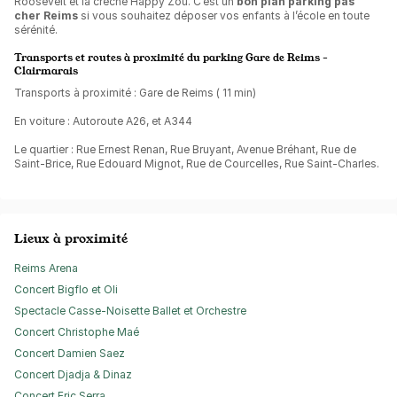
Roosevelt et la crèche Happy Zou. C’est un
bon plan parking pas
cher Reims
si vous souhaitez déposer vos enfants à l’école en toute
sérénité.
Transports et routes à proximité du parking Gare de Reims -
Clairmarais
Transports à proximité : Gare de Reims ( 11 min)
En voiture : Autoroute A26, et A344
Le quartier : Rue Ernest Renan, Rue Bruyant, Avenue Bréhant, Rue de
Saint-Brice, Rue Edouard Mignot, Rue de Courcelles, Rue Saint-Charles.
Lieux à proximité
Reims Arena
Concert Bigflo et Oli
Spectacle Casse-Noisette Ballet et Orchestre
Concert Christophe Maé
Concert Damien Saez
Concert Djadja & Dinaz
Concert Eric Serra