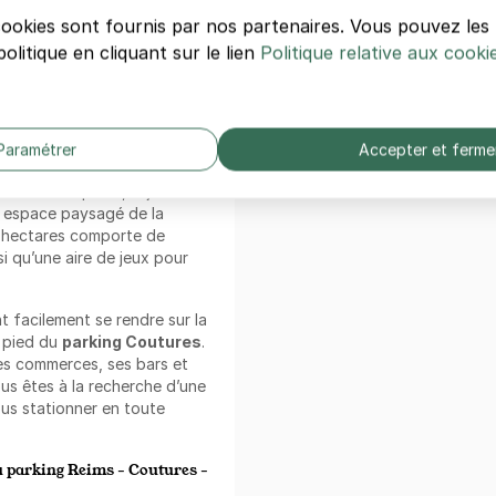
 se trouvent autour du
ollège Saint-Rémi, la grande
cookies sont fournis par nos partenaires. Vous pouvez le
ean-Baptiste de la Salle,
olitique en cliquant sur le lien
Politique relative aux cooki
es.
s
si vous souhaitez déposer
nité.
Paramétrer
Accepter et ferme
é du
parking Reims
, entre le
cteur-Jacquinet, le jardin
n espace paysagé de la
 hectares comporte de
i qu’une aire de jeux pour
 facilement se rendre sur la
à pied du
parking Coutures
.
es commerces, ses bars et
ous êtes à la recherche d’une
us stationner en toute
u parking Reims - Coutures -