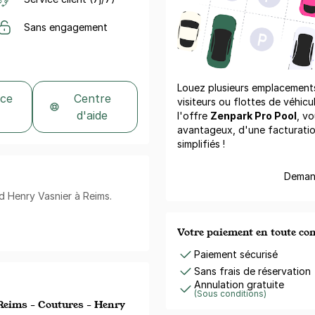
Sans engagement
Louez plusieurs emplacements 
 ce
Centre
visiteurs ou flottes de véhicu
d'aide
l'offre
Zenpark Pro Pool
, vo
avantageux, d'une facturati
simplifiés !
Demand
d Henry Vasnier à Reims.
Votre paiement en toute co
Paiement sécurisé
Sans frais de réservation
Annulation gratuite
(Sous conditions)
 Reims - Coutures - Henry