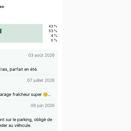
es
43 %
53 %
4 %
0 %
03 août 2026
rais, parfait en été.
07 juillet 2026
garage fraîcheur super 🙂...
06 juin 2026
t sur le parking, obligé de
der au véhicule.