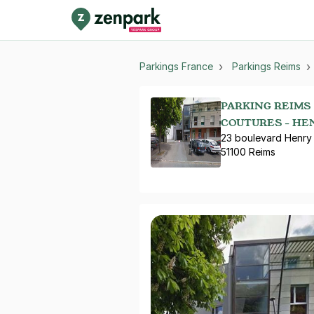
Parkings France
Parkings Reims
PARKING REIMS
COUTURES - HE
23 boulevard Henry 
51100 Reims