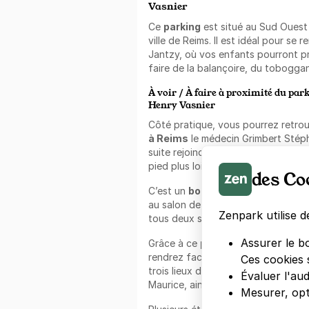
Vasnier
Ce
parking
est situé au Sud Ouest 
ville de Reims. Il est idéal pour se
Jantzy, où vos enfants pourront pro
faire de la balançoire, du toboggan,
À voir / À faire à proximité du par
Henry Vasnier
Côté pratique, vous pourrez retro
à Reims
le médecin Grimbert Stéph
suite rejoindre la pharmacie Saint 
pied plus loin.
des Co
C’est un
bon plan parking Reims
s
au salon de coiffure Lea Loghan, ai
Zenpark utilise d
tous deux situé à 5 minutes à pied 
Assurer le b
Grâce à ce
parking dans le quart
rendrez facilement à la paroisse d
Ces cookies 
trois lieux de cultes : la basilique sa
Évaluer l'au
Maurice, ainsi que la chapelle Saint
Mesurer, opt