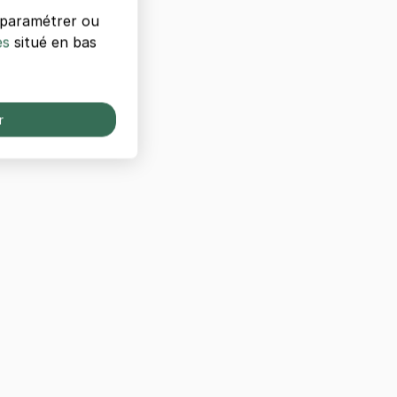
s paramétrer ou
es
situé en bas
r