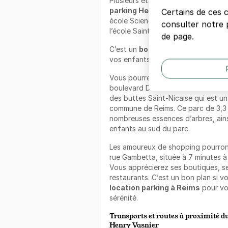
Plusieurs établissements scolaires
parking Henry Vasnier
comme le c
Certains de ces 
école Sciences Po, le lycée Saint J
consulter notre p
l’école Saint Joseph, et bien d’autr
de page.
C’est un
bon plan parking à Reim
vos enfants à l’école en toute séré
Vous pourrez retrouver à proximit
boulevard Diancourt et la rue du Do
des buttes Saint-Nicaise qui est u
commune de Reims. Ce parc de 3,3
nombreuses essences d’arbres, ains
enfants au sud du parc.
Les amoureux de shopping pourront
rue Gambetta, située à 7 minutes 
Vous apprécierez ses boutiques, s
restaurants. C’est un bon plan si v
location parking à Reims
pour vo
sérénité.
Transports et routes à proximité d
Henry Vasnier