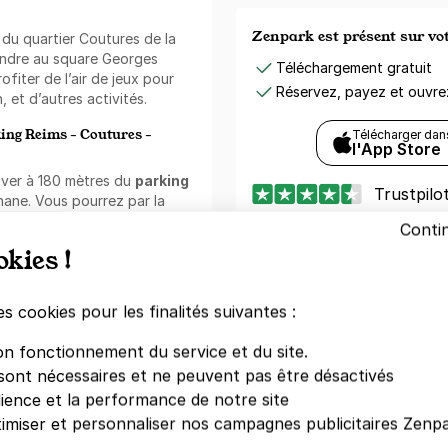
Zenpark est présent sur v
du quartier Coutures de la
 rendre au square Georges
Téléchargement gratuit
fiter de l’air de jeux pour
Réservez, payez et ouvr
 et d’autres activités.
king Reims - Coutures -
Télécharger dan
l'App Store
uver à 180 mètres du
parking
Trustpilo
ane. Vous pourrez par la
Maurice située à 5 minutes à
Conti
okies !
Besoin d'aide ?
i vous souhaitez vous rendre
Comment ça marche ?
nsi qu’à la supérette Atlas,
es cookies pour les finalités suivantes :
du parking.
Questions fréquentes
on fonctionnement du service et du site.
Conditions générales de vent
ier Coutures
, vous vous
e Reims qui est composée de
sont nécessaires et ne peuvent pas être désactivés
Contactez-nous
int Remi, l'église Saint
dience et la performance de notre site
 Laurent.
imiser et personnaliser nos campagnes publicitaires Zenpa