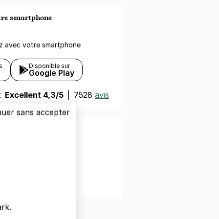
otre smartphone
ez avec votre smartphone
s
Disponible sur
Google Play
t
Excellent 4,3/5
|
7528
avis
nuer sans accepter
e
rk.