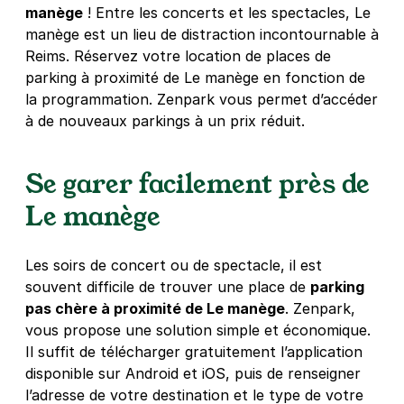
manège
! Entre les concerts et les spectacles, Le
Reims - Coutures - Henry Vasnier
manège est un lieu de distraction incontournable à
23 boulevard Henry Vasnier
Reims. Réservez votre location de places de
51100
Reims
parking à proximité de Le manège en fonction de
4,4
(120 avis)
la programmation. Zenpark vous permet d’accéder
1 €
/heure
,
7 €/jour,
24 €/semaine
(tarifs dégressifs)
à de nouveaux parkings à un prix réduit.
Réserver
+ Abonnements disponibles
Se garer facilement près de
Le manège
Reims - Université de Reims -
Campus Croix Rouge
Les soirs de concert ou de spectacle, il est
34 rue Pierre Taittinger
souvent difficile de trouver une place de
parking
51100
Reims
pas chère à proximité de Le manège
. Zenpark,
4,6
(26 avis)
vous propose une solution simple et économique.
0,50 €
/heure
,
4,50 €/jour,
16 €/semaine
(tarifs dégressifs)
Il suffit de télécharger gratuitement l’application
disponible sur Android et iOS, puis de renseigner
Réserver
l’adresse de votre destination et le type de votre
+ Abonnements disponibles