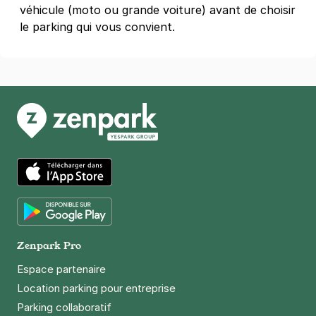
véhicule (moto ou grande voiture) avant de choisir
le parking qui vous convient.
Reims - Croix du Sud - Saint Phalle
2 rue Niki de Saint Phalle
51100
Reims
4,3
(23 avis)
0,50 €
/heure
,
4 €/jour,
15 €/semaine
(tarifs dégressifs)
Réserver
+ Abonnements disponibles
App Store
Reims - Hôpital Robert Debré - Croix
Rouge
Google Play
Zenpark Pro
16 place Maurice Utrillo
51100
Reims
Espace partenaire
4,8
(126 avis)
Location parking pour entreprise
0,50 €
/heure
,
5,50 €/jour,
23 €/semaine
(tarifs dégressifs)
Parking collaboratif