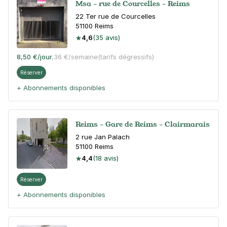
Msa - rue de Courcelles - Reims
22 Ter rue de Courcelles
51100
Reims
4,6
(35 avis)
8,50 €
/jour
,
36 €/semaine
(tarifs dégressifs)
Réserver
+ Abonnements disponibles
Reims - Gare de Reims - Clairmarais
2 rue Jan Palach
51100
Reims
4,4
(18 avis)
Réserver
+ Abonnements disponibles