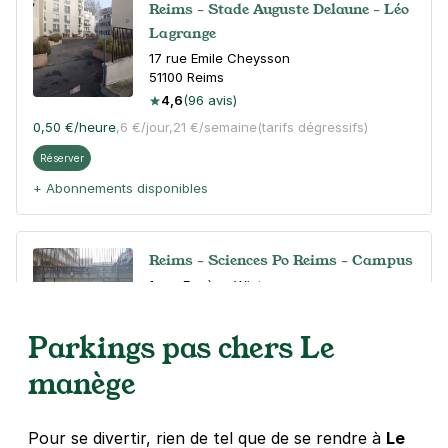
Reims - Stade Auguste Delaune - Léo
Lagrange
17 rue Emile Cheysson
51100
Reims
4,6
(96 avis)
0,50 €
/heure
,
6 €/jour,
21 €/semaine
(tarifs dégressifs)
Réserver
+ Abonnements disponibles
Reims - Sciences Po Reims - Campus
1 rue Eugène Wiet
51100
Reims
4,6
(39 avis)
Parkings pas chers Le
Réserver
manège
+ Abonnements disponibles
Pour se divertir, rien de tel que de se rendre à
Le