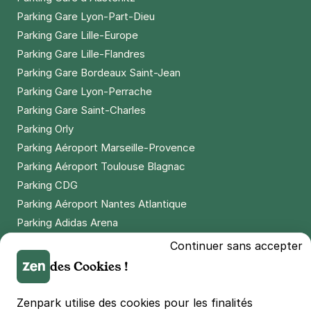
Parking Gare Lyon-Part-Dieu
Parking Gare Lille-Europe
Parking Gare Lille-Flandres
Parking Gare Bordeaux Saint-Jean
Parking Gare Lyon-Perrache
Parking Gare Saint-Charles
Parking Orly
Parking Aéroport Marseille-Provence
Parking Aéroport Toulouse Blagnac
Parking CDG
Parking Aéroport Nantes Atlantique
Parking Adidas Arena
Parking Parc des Princes
Continuer sans accepter
Parking LDLC Arena
des Cookies !
Parking Stade Pierre Mauroy
Parking Groupama Stadium
Zenpark utilise des cookies pour les finalités