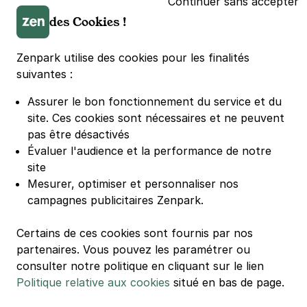
Continuer sans accepter
Parking LDLC Arena
des Cookies !
Parking Stade Pierre Mauroy
Parking Groupama Stadium
Zenpark utilise des cookies pour les finalités
Parking Vélodrome
suivantes :
Parking Stade de France
Assurer le bon fonctionnement du service et du
Parking Bercy
site.
Ces cookies sont nécessaires et ne peuvent
Parking La Défense Arena
pas être désactivés
Parking Les 4 temps
Évaluer l'audience et la performance de notre
Parking Nation
site
Parking Porte de Versailles
Mesurer, optimiser et personnaliser nos
campagnes publicitaires Zenpark.
Parking Lille Grand Palais
Parking Euralille
Certains de ces cookies sont fournis par nos
Parking Casino Barrière Lille
partenaires. Vous pouvez les paramétrer ou
consulter notre politique en cliquant sur le lien
Politique relative aux cookies
situé en bas de page.
🌍 Passer de 130 à 110 km/h sur autoroute réduit votre
consommation de 20%
#SeDéplacerMoinsPolluer