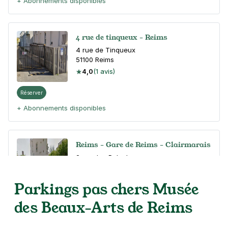
+ Abonnements disponibles
4 rue de tinqueux - Reims
4 rue de Tinqueux
51100
Reims
4,0
(1 avis)
Réserver
+ Abonnements disponibles
Reims - Gare de Reims - Clairmarais
2 rue Jan Palach
51100
Reims
4,4
(18 avis)
Parkings pas chers Musée
Réserver
des Beaux-Arts de Reims
+ Abonnements disponibles