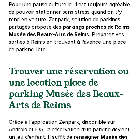
Pour une pause culturelle, il est toujours agréable
de pouvoir stationner sans stress quand on s’y
Reims - Gare de Reims - Baussonnet
rend en voiture. Zenpark, solution de parkings
29 rue Baussonnet
partagés propose des
parkings proches de Reims
51100
Reims
Musée des Beaux-Arts de Reims
. Préparez vos
4,3
(27 avis)
sorties à Reims en trouvant à l’avance une place
1 €
/heure
,
8,50 €/jour,
36 €/semaine
(tarifs dégressifs)
de parking libre.
Réserver
+ Abonnements disponibles
Trouver une réservation ou
une location place de
Reims - Université de Reims -
parking Musée des Beaux-
Campus Croix Rouge
Arts de Reims
34 rue Pierre Taittinger
51100
Reims
4,6
(26 avis)
Grâce à l’application Zenpark, disponible sur
0,50 €
/heure
,
4,50 €/jour,
16 €/semaine
(tarifs dégressifs)
Android et iOS, la réservation d’un parking devient
un jeu d’enfant. Il suffit de renseigner
Réserver
Musée des