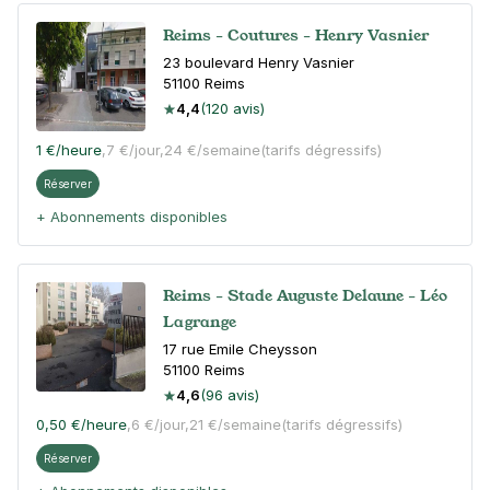
Reims - Coutures - Henry Vasnier
23 boulevard Henry Vasnier
51100
Reims
4,4
(120 avis)
1 €
/heure
,
7 €/jour,
24 €/semaine
(tarifs dégressifs)
Réserver
+ Abonnements disponibles
Reims - Stade Auguste Delaune - Léo
Lagrange
17 rue Emile Cheysson
51100
Reims
4,6
(96 avis)
0,50 €
/heure
,
6 €/jour,
21 €/semaine
(tarifs dégressifs)
Réserver