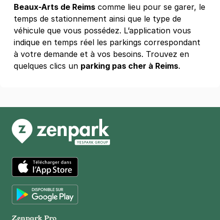
Beaux-Arts de Reims
comme lieu pour se garer, le
+ Abonnements disponibles
temps de stationnement ainsi que le type de
véhicule que vous possédez. L’application vous
indique en temps réel les parkings correspondant
Reims - Croix du Sud - Saint Phalle
à votre demande et à vos besoins. Trouvez en
2 rue Niki de Saint Phalle
quelques clics un
51100
parking pas cher à Reims
Reims
.
4,3
(23 avis)
0,50 €
/heure
,
4 €/jour,
15 €/semaine
(tarifs dégressifs)
Réserver
+ Abonnements disponibles
Reims - Hôpital Robert Debré - Croix
Rouge
App Store
16 place Maurice Utrillo
51100
Reims
4,8
(126 avis)
Google Play
Zenpark Pro
0,50 €
/heure
,
5,50 €/jour,
23 €/semaine
(tarifs dégressifs)