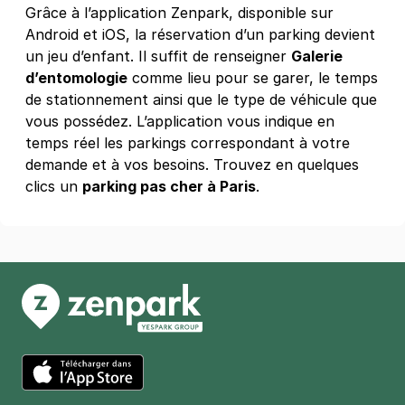
Grâce à l’application Zenpark, disponible sur
4,5
(472 avis)
Android et iOS, la réservation d’un parking devient
4 €
/heure
,
36 €/jour,
100 €/semaine
(tarifs dégressifs)
un jeu d’enfant. Il suffit de renseigner
Galerie
d’entomologie
Réserver
comme lieu pour se garer, le temps
de stationnement ainsi que le type de véhicule que
+ Abonnements disponibles
vous possédez. L’application vous indique en
temps réel les parkings correspondant à votre
demande et à vos besoins. Trouvez en quelques
Métro Etienne Marcel - rue de
clics un
parking pas cher à Paris
.
Turbigo - Paris 1
12 rue de Turbigo
75001
Paris
4,1
(78 avis)
4 €
/heure
,
36 €/jour,
100 €/semaine
(tarifs dégressifs)
Réserver
+ Abonnements disponibles
Paris - Collège des Bernardins -
App Store