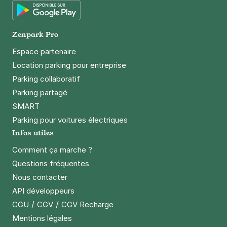
SAEMES
37 boulevard Saint-Germain
Google Play
75005
Paris
Zenpark Pro
4,4
(274 avis)
Espace partenaire
5,40 €
/heure
,
48,60 €/jour,
163,08 €/semaine
(tarifs dégressifs)
Location parking pour entreprise
Parking collaboratif
Réserver
Parking partagé
SMART
Paris - Institut du monde arabe -
Parking pour voitures électriques
Jussieu
Infos utiles
1 rue des Fossés Saint-Bernard
Comment ça marche ?
75005
Paris
4,8
(685 avis)
Questions fréquentes
4 €
/heure
,
41 €/jour,
132 €/semaine
(tarifs dégressifs)
Nous contacter
API développeurs
Réserver
/
/
CGU
CGV
CGV Recharge
+ Abonnements disponibles
Mentions légales