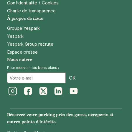
/
Confidentialité
Cookies
Paris - Bastille - boulevard Bourdon
Charte de transparence
23 ter boulevard Bourdon
À propos de nous
75004
Paris
Groupe Yespark
4,3
(246 avis)
Yespark
4 €
/heure
,
32 €/jour,
100 €/semaine
(tarifs dégressifs)
Yespark Group recrute
Réserver
Espace presse
Nous suivre
Pour recevoir nos bons plans :
Paris - Gare d'Austerlitz - SAEMES
Email
OK
39 bis rue Poliveau
75005
Paris
4,6
(841 avis)
Instagram
Facebook
Twitter
LinkedIn
Youtube
3,78 €
/heure
,
41,04 €/jour,
122,04 €/semaine
(tarifs dégressifs)
Réservez votre parking près des gares, aéroports et
Réserver
autres points d'intérêts