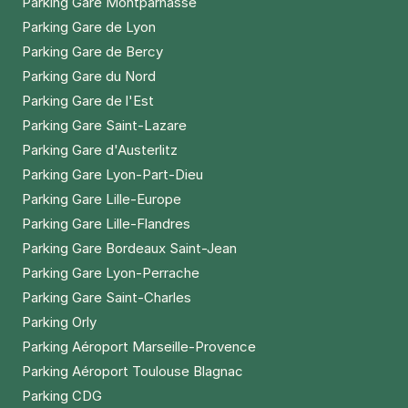
Parking Gare Montparnasse
Gare d'Austerlitz - rue de l'Essai -
Parking Gare de Lyon
Paris 5
Parking Gare de Bercy
6 rue de l'Essai
Parking Gare du Nord
75005
Paris
Parking Gare de l'Est
4,8
(227 avis)
Parking Gare Saint-Lazare
7 €
/heure
,
46 €/jour,
142 €/semaine
(tarifs dégressifs)
Parking Gare d'Austerlitz
Réserver
Parking Gare Lyon-Part-Dieu
Parking Gare Lille-Europe
Parking Gare Lille-Flandres
Paris - Port Royal - Jardin du
Parking Gare Bordeaux Saint-Jean
Luxembourg
Parking Gare Lyon-Perrache
41 rue Henri Barbusse
75005
Paris
Parking Gare Saint-Charles
4,4
(152 avis)
Parking Orly
4 €
/heure
,
35 €/jour,
108 €/semaine
(tarifs dégressifs)
Parking Aéroport Marseille-Provence
Réserver
Parking Aéroport Toulouse Blagnac
+ Abonnements disponibles
Parking CDG