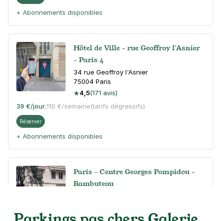
+ Abonnements disponibles
Hôtel de Ville - rue Geoffroy l'Asnier
- Paris 4
34 rue Geoffroy l'Asnier
75004
Paris
4,5
(171 avis)
39 €
/jour
,
110 €/semaine
(tarifs dégressifs)
Réserver
+ Abonnements disponibles
Paris - Centre Georges Pompidou -
Rambuteau
42 rue Beaubourg
75003
Paris
Parkings pas chers Galerie
4,6
(212 avis)