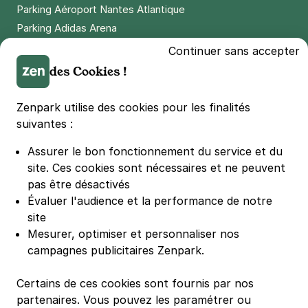
Parking Aéroport Nantes Atlantique
Parking Adidas Arena
Paris - Gare de Lyon - SAEMES
Parking Parc des Princes
Continuer sans accepter
26 rue de Chalon
Parking LDLC Arena
75012
Paris
des Cookies !
4,5
(339 avis)
Parking Stade Pierre Mauroy
Parking Groupama Stadium
Zenpark utilise des cookies pour les finalités
6,16 €
/heure
,
49,28 €/jour,
165,76 €/semaine
Parking Vélodrome
(tarifs dégressifs)
suivantes :
Parking Stade de France
Réserver
Assurer le bon fonctionnement du service et du
Parking Bercy
site.
Ces cookies sont nécessaires et ne peuvent
Parking La Défense Arena
pas être désactivés
Paris - Campo-Formio - Citadines
Parking Les 4 temps
Évaluer l'audience et la performance de notre
28 rue de Campo-Formio
Parking Nation
site
75013
Paris
Parking Porte de Versailles
Mesurer, optimiser et personnaliser nos
4,6
(589 avis)
campagnes publicitaires Zenpark.
Parking Lille Grand Palais
2,50 €
/heure
,
23 €/jour,
65 €/semaine
(tarifs dégressifs)
Parking Euralille
Certains de ces cookies sont fournis par nos
Parking Casino Barrière Lille
Réserver
partenaires. Vous pouvez les paramétrer ou