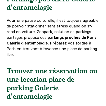
4 €
/heure
,
36 €/jour,
100 €/semaine
(tarifs dégressifs)
d’entomologie
Réserver
+ Abonnements disponibles
Pour une pause culturelle, il est toujours agréable
de pouvoir stationner sans stress quand on s’y
rend en voiture. Zenpark, solution de parkings
Paris - Les Halles Saint-Eustache -
partagés propose des
parkings proches de Paris
SAEMES
Galerie d’entomologie
. Préparez vos sorties à
22 rue des Halles
Paris en trouvant à l’avance une place de parking
75001
Paris
libre.
4,5
(514 avis)
5,60 €
/heure
,
38,08 €/jour,
169,12 €/semaine
Trouver une réservation ou
(tarifs dégressifs)
Réserver
une location place de
parking Galerie
Paris - Châtelet - Forum des Halles
d’entomologie
12 rue de Turbigo
75001
Paris