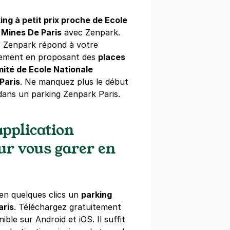
ing à petit prix proche de Ecole
 Mines De Paris
avec Zenpark.
el de Ville - SAEMES
, Zenpark répond à votre
svres
nement en proposant des
places
ité de Ecole Nationale
s)
Paris
. Ne manquez plus le début
44 €/semaine
(tarifs dégressifs)
dans un parking Zenpark Paris.
pplication
our vous garer en
e d'Austerlitz - SAEMES
liveau
s)
en quelques clics un
parking
04 €/semaine
(tarifs dégressifs)
aris
. Téléchargez gratuitement
ible sur Android et iOS. Il suffit