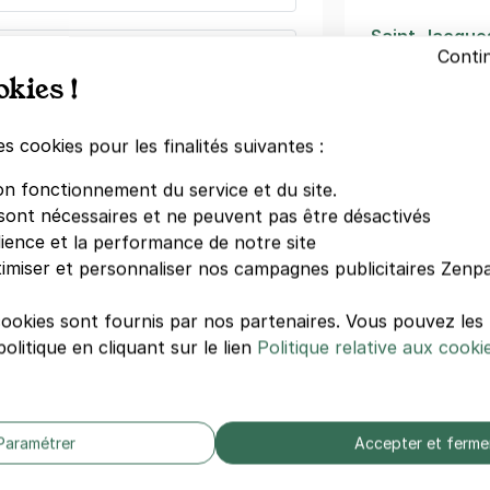
Saint-Jacque
Conti
lège des Bernardins - SAEMES
Hôpital Cochi
okies !
Pierre et Mar
 Saint-Germain
Maubert Mutu
s)
Vavin
es cookies pour les finalités suivantes :
Jardin du Lu
08 €/semaine
(tarifs dégressifs)
on fonctionnement du service et du site.
Cluny La Sor
sont nécessaires et ne peuvent pas être désactivés
Saint-Michel
dience et la performance de notre site
Hôtel Diana
imiser et personnaliser nos campagnes publicitaires Zenpa
Cinéma Quarti
nt-Germain-des-Prés - Citadines
cookies sont fournis par nos partenaires. Vous pouvez le
ands Augustins
olitique en cliquant sur le lien
Politique relative aux cooki
Autres écol
s)
Ufr Staps
ine
(tarifs dégressifs)
Gobelins
Paramétrer
Accepter et ferme
Itecom Artde
Esec