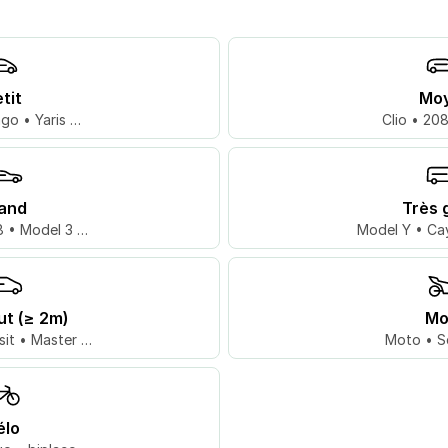
tit
Mo
go • Yaris …
Clio • 20
and
Très 
 • Model 3 …
Model Y • Ca
ut (≥ 2m)
Mo
sit • Master …
Moto • S
élo