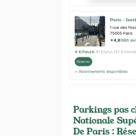
Paris - Inst
1 rue des Fos
75005
Paris
4,8
(685 avi
4 €
/heure
,
41 €/jour,
132 €/sema
Réserver
+ Abonnements disponibles
Paris - Gar
67 avenue du
Parkings pas c
75014
Paris
4,3
(22 avis
Nationale Sup
Réserver
De Paris : Rése