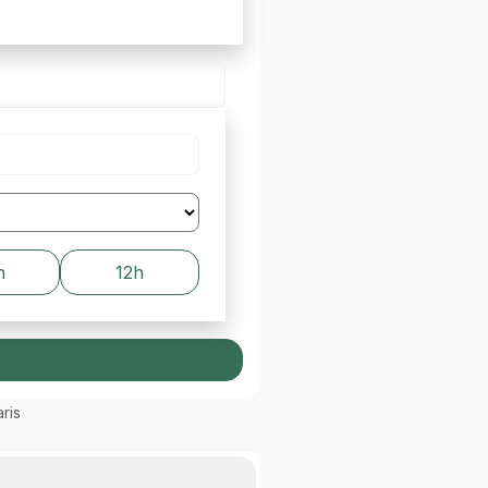
h
12h
ris