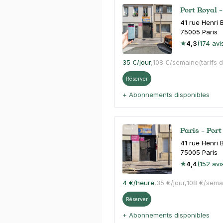
Port Royal -
41 rue Henri
75005
Paris
4,3
(174 avi
35 €
/jour
,
108 €/semaine
(tarifs 
Réserver
+ Abonnements disponibles
Paris - Por
41 rue Henri
75005
Paris
4,4
(152 avi
4 €
/heure
,
35 €/jour,
108 €/sema
Réserver
+ Abonnements disponibles