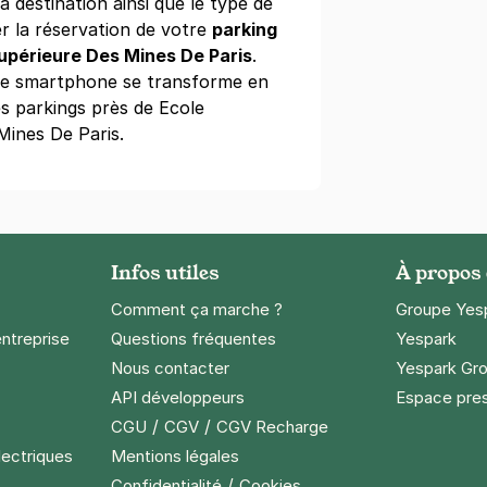
a destination ainsi que le type de
r la réservation de votre
parking
Supérieure Des Mines De Paris
.
tre smartphone se transforme en
s parkings près de Ecole
Mines De Paris.
Infos utiles
À propos
Comment ça marche ?
Groupe Yes
entreprise
Questions fréquentes
Yespark
Nous contacter
Yespark Gro
API développeurs
Espace pre
/
/
CGU
CGV
CGV Recharge
lectriques
Mentions légales
/
Confidentialité
Cookies