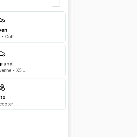
yen
8 • Golf …
grand
yenne • X5 …
to
cooter …