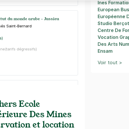
Ines Formatio
European Bus
Européenne 
itut du monde arabe - Jussieu
Studio Berço
sés Saint-Bernard
Centre De Fo
Vocation Grap
s)
Des Arts Num
ine
(tarifs dégressifs)
Ensam
Voir tout >
e Montparnasse - Citadines
 Maine
hers Ecole
)
érieure Des Mines
rvation et location