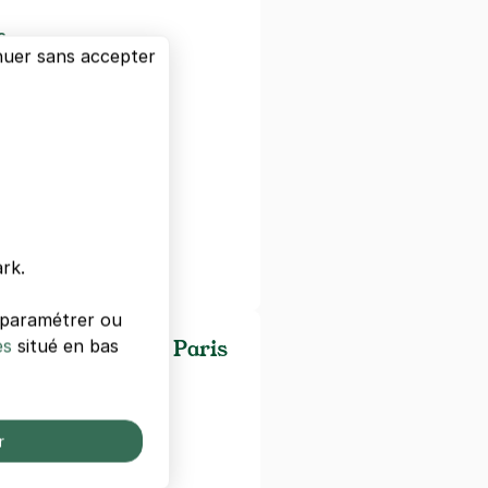
s
nuer sans accepter
n
ie Curie
alité
xembourg
bonne
rk.
er Latin I
s paramétrer ou
es
es/universités de Paris
situé en bas
r
sign