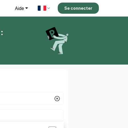
g
Aide
Se connecter
: