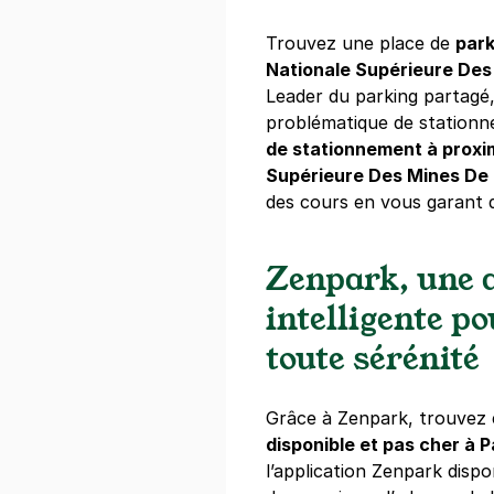
+ Abonnements disponibles
Trouvez une place de
park
Nationale Supérieure Des
Paris - Hôt
Leader du parking partagé
6 quai de Ge
problématique de station
75004
Paris
de stationnement à proxim
4,6
(685 avi
Supérieure Des Mines De 
5,08 €
/heure
,
36,72 €/jour,
154,
des cours en vous garant 
Réserver
Zenpark, une a
intelligente p
Paris - Gar
toute sérénité
39 bis rue Po
75005
Paris
4,6
(841 avi
Grâce à Zenpark, trouvez 
3,78 €
/heure
,
41,04 €/jour,
122,
disponible et pas cher à P
l’application Zenpark dispon
Réserver