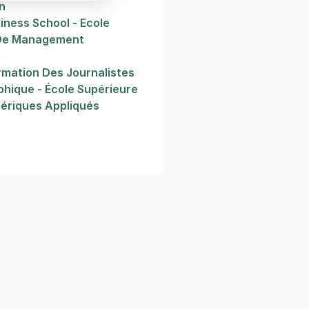
n
iness School - Ecole
De Management
t
rmation Des Journalistes
hique - École Supérieure
ériques Appliqués