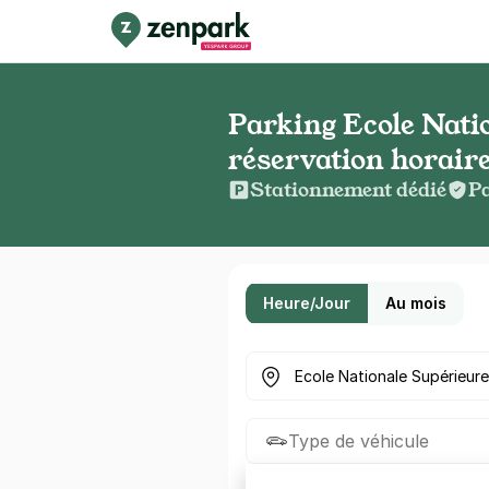
Parking Ecole Nati
réservation horaire
Stationnement dédié
Pa
Heure/Jour
Au mois
Où cherchez-vous un parkin
Type de véhicule