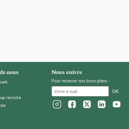
 de nous
Nous suivre
Pour recevoir nos bons plans :
park
Ema
OK
up recrute
sse
Instagram
Facebook
Twitter
LinkedIn
Youtube