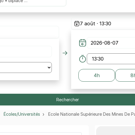
go • biplace …
7 août · 13:30
4h
8
Rechercher
Écoles/Universités
Ecole Nationale Supérieure Des Mines De Pa