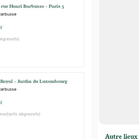
 rue Henri Barbusse - Paris 5
 Barbusse
s)
dégressifs)
t Royal - Jardin du Luxembourg
 Barbusse
s)
ine
(tarifs dégressifs)
Autre lieux 