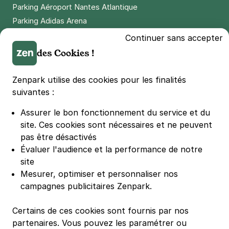
Parking Aéroport Nantes Atlantique
Parking Adidas Arena
Parking Parc des Princes
Continuer sans accepter
Parking LDLC Arena
des Cookies !
Parking Stade Pierre Mauroy
Parking Groupama Stadium
Zenpark utilise des cookies pour les finalités
Parking Vélodrome
suivantes :
Parking Stade de France
Assurer le bon fonctionnement du service et du
Parking Bercy
site.
Ces cookies sont nécessaires et ne peuvent
Parking La Défense Arena
pas être désactivés
Parking Les 4 temps
Évaluer l'audience et la performance de notre
Parking Nation
site
Parking Porte de Versailles
Mesurer, optimiser et personnaliser nos
campagnes publicitaires Zenpark.
Parking Lille Grand Palais
Parking Euralille
Certains de ces cookies sont fournis par nos
Parking Casino Barrière Lille
partenaires. Vous pouvez les paramétrer ou