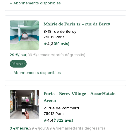
+ Abonnements disponibles
Mairie de Paris 12 - rue de Bercy
8-18 rue de Bercy
75012
Paris
4,3
(89 avis)
29 €
/jour
,
89 €/semaine
(tarifs dégressifs)
Réserver
+ Abonnements disponibles
Paris - Bercy Village - AccorHotels
Arena
21 rue de Pommard
75012
Paris
4,4
(1322 avis)
3 €
/heure
,
29 €/jour,
89 €/semaine
(tarifs dégressifs)