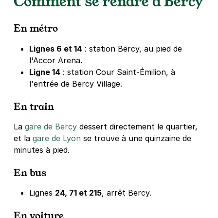
Comment se rendre à Bercy
Paris - Montgallet - Daumesnil
En métro
11 rue Montgallet
75012
Paris
Lignes 6 et 14
: station Bercy, au pied de
4,3
(652 avis)
l'Accor Arena.
2,50 €
/heure
,
27 €/jour,
81 €/semaine
(tarifs dégressifs)
Ligne 14
: station Cour Saint-Émilion, à
l'entrée de Bercy Village.
Réserver
+ Abonnements disponibles
En train
La
gare de Bercy
dessert directement le quartier,
Paris - Charenton - Cimetière de
et la
gare de Lyon
se trouve à une quinzaine de
Bercy
minutes à pied.
16 rue des Meuniers
75012
Paris
En bus
4,3
(9 avis)
Lignes
24, 71 et 215
, arrêt Bercy.
Réserver
+ Abonnements disponibles
En voiture