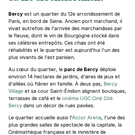
29 €
/jour
,
89 €/semaine
(tarifs dégressifs)
Bercy
est un quartier du 12e arrondissement de
Réserver
Paris, en bord de Seine. Ancien port marchand, il
vivait autrefois de l'arrivée des marchandises par
+ Abonnements disponibles
le fleuve, dont le vin de Bourgogne stocké dans
ses célèbres entrepôts. Ces chais ont été
Paris - Gare de Bercy - AccorHotels
réhabilités et le quartier est aujourd'hui l'un des
Arena
plus vivants de l'est parisien.
9 rue Corbineau
Au cœur du quartier, le
parc de Bercy
déploie
75012
Paris
environ 14 hectares de jardins, d'aires de jeux et
4,3
(1049 avis)
d'allées où flâner en famille. À deux pas,
Bercy
3 €
/heure
,
29 €/jour,
89 €/semaine
(tarifs dégressifs)
Village
et sa cour Saint-Émilion alignent boutiques,
Réserver
terrasses de café et le
cinéma UGC Ciné Cité
+ Abonnements disponibles
Bercy
dans un décor de rues pavées.
Le quartier accueille aussi l'
Accor Arena
, l'une des
plus grandes salles de spectacle de la capitale, la
Bercy - Paris 12
Cinémathèque française et le ministère de
3 rue Nicolaï