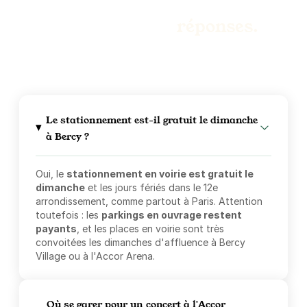
Des questions ?
6,16 €
/heure
,
49,28 €/jour,
165,76 €/semaine
(tarifs dégressifs)
Nous avons les
réponses.
Réserver
Le stationnement est-il gratuit le dimanche
à Bercy ?
Oui, le
stationnement en voirie est gratuit le
dimanche
et les jours fériés dans le 12e
arrondissement, comme partout à Paris. Attention
toutefois : les
parkings en ouvrage restent
payants
, et les places en voirie sont très
convoitées les dimanches d'affluence à Bercy
Village ou à l'Accor Arena.
Où se garer pour un concert à l'Accor