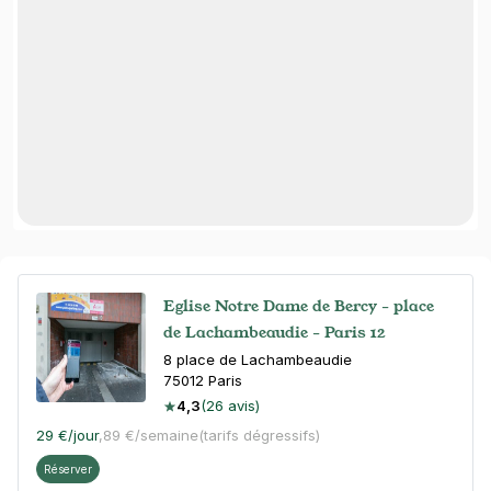
Eglise Notre Dame de Bercy - place
de Lachambeaudie - Paris 12
8 place de Lachambeaudie
75012
Paris
4,3
(26 avis)
29 €
/jour
,
89 €/semaine
(tarifs dégressifs)
Réserver