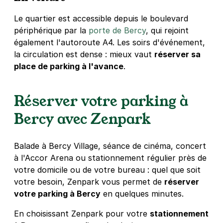
Le quartier est accessible depuis le boulevard
Paris - Bibliothèque François-
périphérique par la
porte de Bercy
, qui rejoint
Mitterrand - Nationale
également l'autoroute A4. Les soirs d'événement,
5 rue du Chef de la Ville
la circulation est dense : mieux vaut
réserver sa
75013
Paris
place de parking à l'avance
.
4,1
(185 avis)
2,50 €
/heure
,
23 €/jour,
65 €/semaine
(tarifs dégressifs)
Réserver votre parking à
Réserver
Bercy avec Zenpark
+ Abonnements disponibles
Balade à Bercy Village, séance de cinéma, concert
Paris - Gare de Lyon - Citadines
à l'Accor Arena ou stationnement régulier près de
18 rue Chaligny
votre domicile ou de votre bureau : quel que soit
75012
Paris
votre besoin, Zenpark vous permet de
réserver
4,3
(1291 avis)
votre parking à Bercy
en quelques minutes.
3 €
/heure
,
29 €/jour,
80 €/semaine
(tarifs dégressifs)
En choisissant Zenpark pour votre
stationnement
Réserver