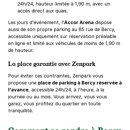
24h/24, hauteur limitée à 1,90 m, avec un
Paris - Mairie du 12e - Jardin de
accès direct aux quais.
Reuilly
183 rue de Charenton
Les jours d'événement, l'
Accor Arena
dispose
75012
Paris
aussi de son propre parking au 85 rue de Bercy,
4,4
(398 avis)
accessible uniquement sur réservation préalable
2,50 €
/heure
,
27 €/jour,
81 €/semaine
(tarifs dégressifs)
en ligne et limité aux véhicules de moins de 1,90 m
de hauteur.
Réserver
+ Abonnements disponibles
La place garantie avec Zenpark
Pour éviter ces contraintes, Zenpark vous
Paris - Bercy - quai de la Gare
propose une
place de parking à Bercy réservée à
3 rue George Balanchine
l'avance
, accessible 24h/24, à l'heure, à la
75013
Paris
journée ou au mois. Vous arrivez, vous vous
4,2
(361 avis)
garez, vous profitez du quartier en toute
tranquillité.
Réserver
+ Abonnements disponibles