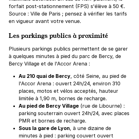
Paris - Bercy Arena - Gare de Bercy
forfait post-stationnement (FPS) s'élève à 50 €.
8 rue Jorge Semprùn
Source : Ville de Paris ; pensez à vérifier les tarifs
75012
Paris
en vigueur avant votre venue.
4,5
(557 avis)
Les parkings publics à proximité
3 €
/heure
,
29 €/jour,
89 €/semaine
(tarifs dégressifs)
Réserver
Plusieurs parkings publics permettent de se garer
+ Abonnements disponibles
à quelques minutes à pied du parc de Bercy, de
Bercy Village et de l'Accor Arena :
Au 210 quai de Bercy
, côté Seine, au pied de
Paris - Bibliothèque François
l'Accor Arena : ouvert 24h/24, environ 310
Mitterrand - MK2
places, motos et vélos acceptés, hauteur
15 rue Emile Durkheim
limitée à 1,90 m, bornes de recharge.
75013
Paris
4,5
(358 avis)
Au pied de Bercy Village
(rue de Libourne) :
parking souterrain ouvert 24h/24, avec places
Réserver
PMR et bornes de recharge.
+ Abonnements disponibles
Sous la gare de Lyon
, à une dizaine de
minutes à pied : parking couvert ouvert