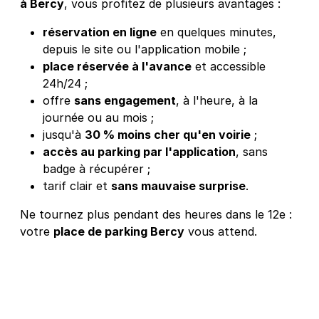
à Bercy
, vous profitez de plusieurs avantages :
+ Abonnements disponibles
réservation en ligne
en quelques minutes,
depuis le site ou l'application mobile ;
Paris - Bibliothèque François-
place réservée à l'avance
et accessible
Mitterrand - 8 rue Zadkine
24h/24 ;
offre
sans engagement
, à l'heure, à la
8 rue Zadkine
75013
Paris
journée ou au mois ;
4,1
(101 avis)
jusqu'à
30 % moins cher qu'en voirie
;
2,50 €
/heure
,
23 €/jour,
65 €/semaine
(tarifs dégressifs)
accès au parking par l'application
, sans
badge à récupérer ;
Réserver
tarif clair et
sans mauvaise surprise
.
+ Abonnements disponibles
Ne tournez plus pendant des heures dans le 12e :
votre
place de parking Bercy
vous attend.
Paris - Gare de Lyon - SAEMES
26 rue de Chalon
75012
Paris
4,5
(339 avis)