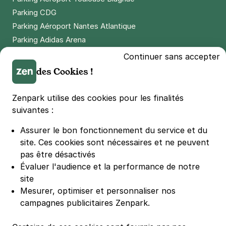
Parking CDG
Parking Aéroport Nantes Atlantique
Parking Adidas Arena
Parking Parc des Princes
Continuer sans accepter
Parking LDLC Arena
des Cookies !
Parking Stade Pierre Mauroy
Parking Groupama Stadium
Zenpark utilise des cookies pour les finalités
Parking Vélodrome
suivantes :
Parking Stade de France
Assurer le bon fonctionnement du service et du
Parking Bercy
site.
Ces cookies sont nécessaires et ne peuvent
Parking La Défense Arena
pas être désactivés
Parking Les 4 temps
Évaluer l'audience et la performance de notre
Parking Nation
site
Parking Porte de Versailles
Mesurer, optimiser et personnaliser nos
campagnes publicitaires Zenpark.
Parking Lille Grand Palais
Parking Euralille