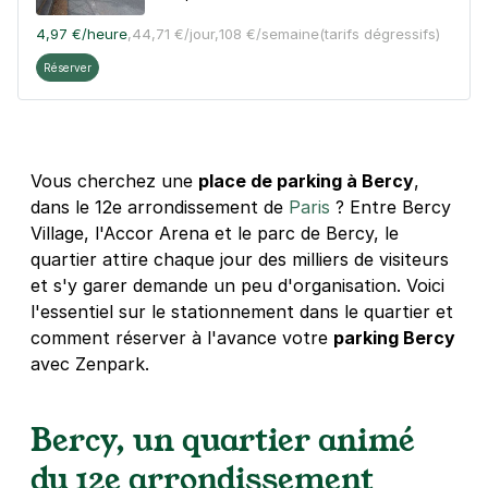
4,97 €
/heure
,
44,71 €/jour,
108 €/semaine
(tarifs dégressifs)
Réserver
Boulevard de Bercy - Paris 12
9 rue du Charolais
Vous cherchez une
place de parking à Bercy
,
75012
Paris
dans le 12e arrondissement de
Paris
? Entre Bercy
4,3
(31 avis)
Village, l'Accor Arena et le parc de Bercy, le
quartier attire chaque jour des milliers de visiteurs
29 €
/jour
,
89 €/semaine
(tarifs dégressifs)
et s'y garer demande un peu d'organisation. Voici
Réserver
l'essentiel sur le stationnement dans le quartier et
+ Abonnements disponibles
comment réserver à l'avance votre
parking Bercy
avec Zenpark.
Accor Arena - rue Corbineau - Paris
Bercy, un quartier animé
7 rue Corbineau
75012
Paris
du 12e arrondissement
4,4
(121 avis)