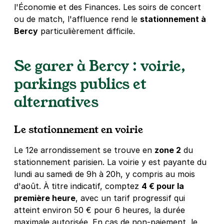
l'Économie et des Finances. Les soirs de concert
75012
Paris
4,3
(124 avis)
ou de match, l'affluence rend le
stationnement à
Bercy
particulièrement difficile.
36 €
/jour
,
100 €/semaine
(tarifs dégressifs)
Réserver
Se garer à Bercy : voirie,
+ Abonnements disponibles
parkings publics et
alternatives
Métro Dugommier - rue Jorge
Semprùn - Paris 12
Le stationnement en voirie
6 rue Jorge Semprùn
75012
Paris
4,5
(74 avis)
Le 12e arrondissement se trouve en
zone 2
du
stationnement parisien. La voirie y est payante du
29 €
/jour
,
89 €/semaine
(tarifs dégressifs)
lundi au samedi de 9h à 20h, y compris au mois
Réserver
d'août. À titre indicatif, comptez
4 € pour la
+ Abonnements disponibles
première heure
, avec un tarif progressif qui
atteint environ 50 € pour 6 heures, la durée
maximale autorisée. En cas de non-paiement, le