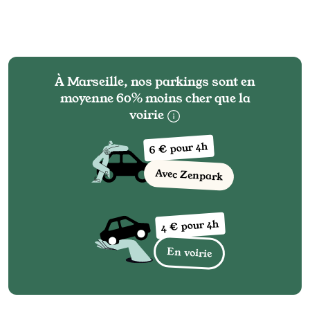
À Marseille, nos parkings sont en
moyenne 60% moins cher que la
voirie
6 € pour 4h
Avec Zenpark
4 € pour 4h
En voirie