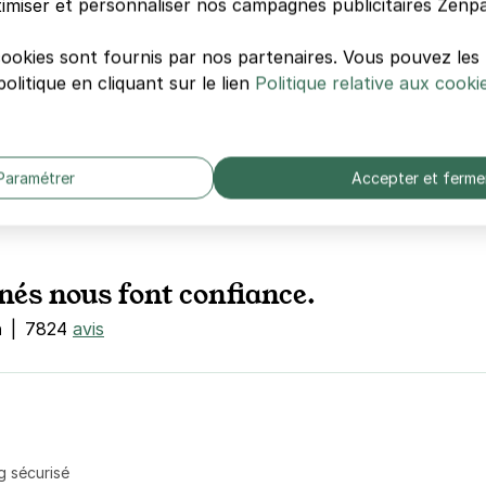
imiser et personnaliser nos campagnes publicitaires Zenpa
cookies sont fournis par nos partenaires. Vous pouvez le
olitique en cliquant sur le lien
Politique relative aux cooki
os parkings sont en
ins cher que la voirie
Paramétrer
Accepter et ferme
nés nous font confiance.
n
|
7824
avis
g sécurisé