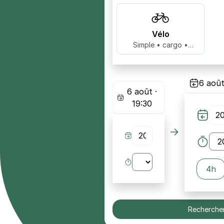
Vélo
Simple • cargo •
biplace …
6 août
6 août ·
19:30
4h
Recherche