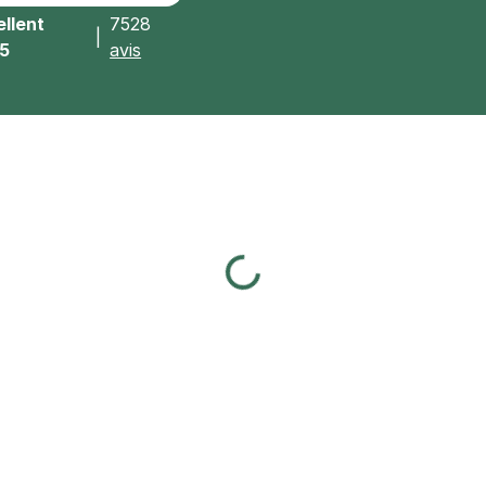
llent
7528
|
/5
avis