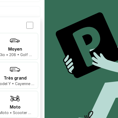
Moyen
Clio • 208 • Golf …
Très grand
odel Y • Cayenne •
X5 …
Moto
Moto • Scooter …