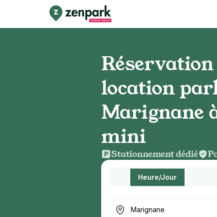
Réservation 
location par
Marignane à
mini
Stationnement dédié
Pa
Heure/Jour
Où cherchez-vous un parkin