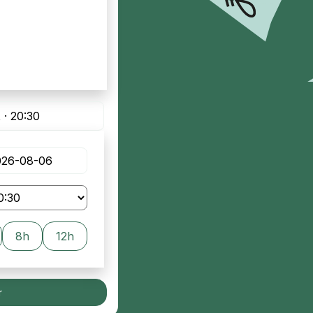
 · 20:30
8h
12h
r