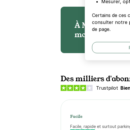
Mesurer, opt
Certains de ces 
consulter notre p
À Marignane, n
de page.
moyenne 60% mo
Des milliers d'abon
Trustpilot
Bie
Facile
Facile, rapide et surtout parkin