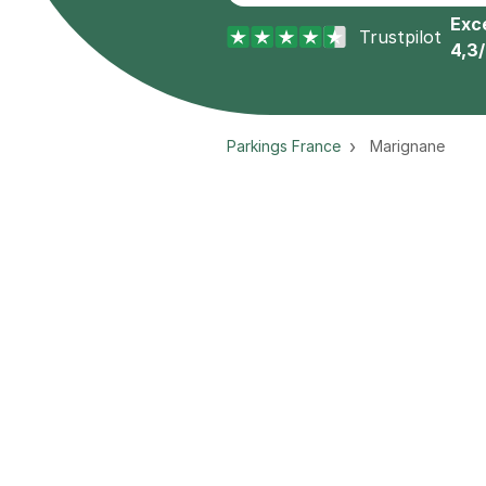
Exce
Trustpilot
4,3
Parkings France
Marignane