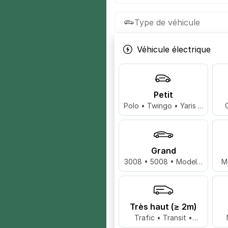
Type de véhicule
Véhicule électrique
Petit
Polo • Twingo • Yaris …
Grand
3008 • 5008 • Model 3
M
…
Très haut (≥ 2m)
Trafic • Transit •
Master …