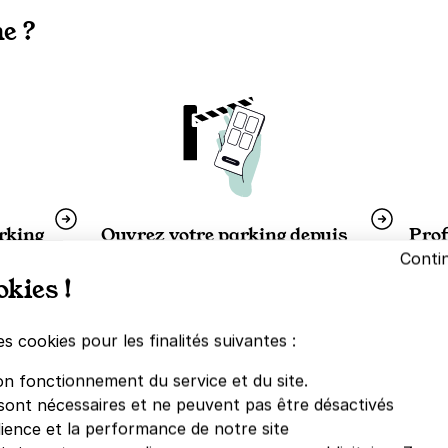
e ?
arking
Ouvrez votre parking depuis
Prof
votre téléphone
Conti
lques
Garez
okies !
en téléchargeant l'application mobile
lors d
Yespark depuis l'
App Store
ou
Google Store
es cookies pour les finalités suivantes :
on fonctionnement du service et du site.
sont nécessaires et ne peuvent pas être désactivés
dience et la performance de notre site