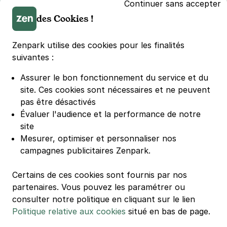
Parking Parc des Princes
Continuer sans accepter
Parking LDLC Arena
des Cookies !
Parking Stade Pierre Mauroy
Parking Groupama Stadium
Zenpark utilise des cookies pour les finalités
Parking Vélodrome
suivantes :
Parking Stade de France
Assurer le bon fonctionnement du service et du
Parking Bercy
site.
Ces cookies sont nécessaires et ne peuvent
Parking La Défense Arena
pas être désactivés
Parking Les 4 temps
Évaluer l'audience et la performance de notre
Parking Nation
site
Parking Porte de Versailles
Mesurer, optimiser et personnaliser nos
campagnes publicitaires Zenpark.
Parking Lille Grand Palais
Parking Euralille
Certains de ces cookies sont fournis par nos
Parking Casino Barrière Lille
partenaires. Vous pouvez les paramétrer ou
consulter notre politique en cliquant sur le lien
Politique relative aux cookies
situé en bas de page.
🌍 Passer de 130 à 110 km/h sur autoroute réduit votre
consommation de 20%