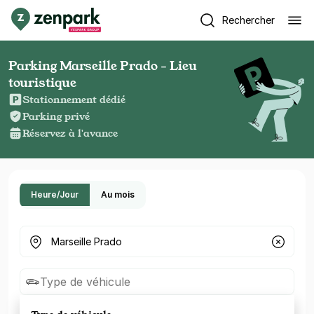
Rechercher
Parking Marseille Prado - Lieu
touristique
Stationnement dédié
Parking privé
Réservez à l'avance
Heure/Jour
Au mois
Où cherchez-vous un parking ?
Type de véhicule