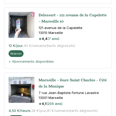
Delessert - 121 avenue de la Capelette
- Marseille 10
121 avenue de la Capelette
13010
Marseille
4,4
(7 avis)
12 €
/jour
,
40 €/semaine
(tarifs dégressifs)
Réserver
+ Abonnements disponibles
Marseille - Gare Saint Charles - Cité
de la Musique
7 rue Jean-Baptiste Fortune Lavastre
13001
Marseille
4,1
(205 avis)
4,50 €
/heure
,
28 €/jour,
81 €/semaine
(tarifs dégressifs)