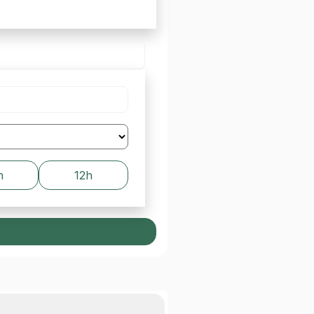
h
12h