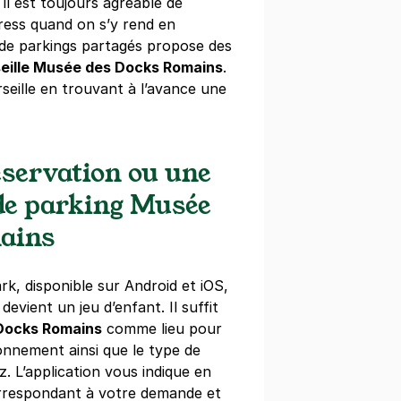
il est toujours agréable de
ress quand on s’y rend en
 de parkings partagés propose des
Arenc - Appart'City
eille Musée des Docks Romains
.
seille en trouvant à l’avance une
fi
le
s)
ne
(tarifs dégressifs)
servation ou une
 de parking Musée
ains
Belle de Mai - Toursky
rk, disponible sur Android et iOS,
d Vaillant
devient un jeu d’enfant. Il suffit
le
Docks Romains
comme lieu pour
ionnement ainsi que le type de
. L’application vous indique en
emaine
(tarifs dégressifs)
orrespondant à votre demande et