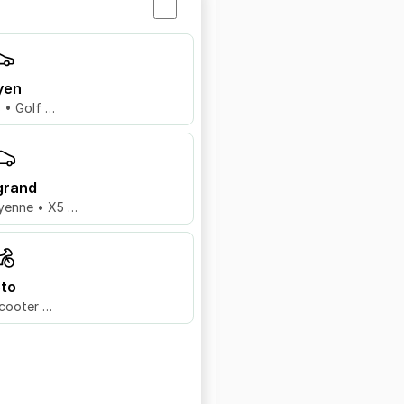
yen
8 • Golf …
grand
yenne • X5 …
to
cooter …