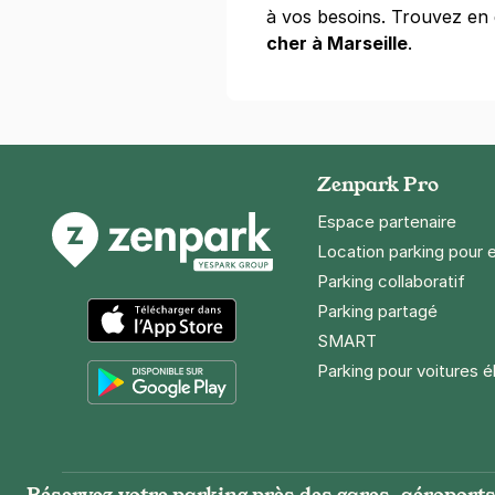
Réserver
à vos besoins. Trouvez en 
cher à Marseille
+ Abonnements disponibles
.
Zenpark Pro
Espace partenaire
Location parking pour 
Parking collaboratif
Parking partagé
SMART
App Store
Parking pour voitures é
Google Play
Réservez votre parking près des gares, aéroports 