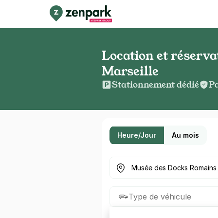
Location et réserv
Marseille
Stationnement dédié
Pa
Heure/Jour
Au mois
Où cherchez-vous un parkin
Type de véhicule