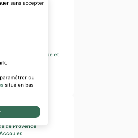
nuer sans accepter
e
ngrès
enter Marseille
sky
ilisations de l'Europe et
rranée
rk.
ro
s paramétrer ou
i
es
situé en bas
es de Marseille
r
Marine
ds de Provence
 Accoules