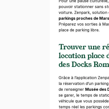
Pour une pause culturelle, 
+ Abonnements disponibles
pouvoir stationner sans st
voiture. Zenpark, solution
Marseille - 
parkings proches de Mars
Préparez vos sorties à Mar
120 rue de Ruf
13002
Marseil
place de parking libre.
4,4
(238 avi
4 €
/heure
,
27 €/jour,
78 €/semai
Trouver une ré
Réserver
location place
+ Abonnements disponibles
des Docks Rom
Marseille - 
Grâce à l’application Zenpa
21 rue Edouar
la réservation d’un parking 
13003
Marseil
de renseigner
Musée des 
3,8
(4 avis)
se garer, le temps de stat
véhicule que vous possédez
2,50 €
/heure
,
51 €/jour,
353 €/s
temps réel les parkings c