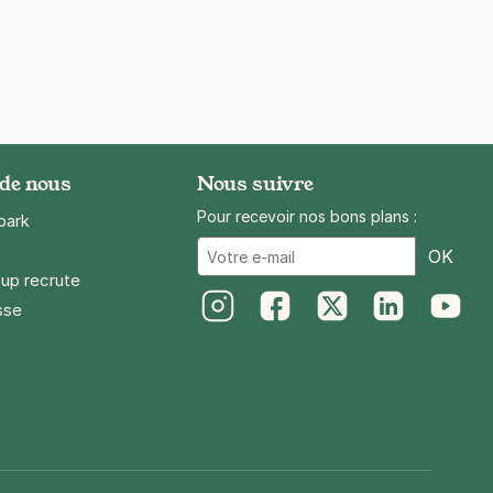
 de nous
Nous suivre
Pour recevoir nos bons plans :
park
Ema
OK
up recrute
sse
Instagram
Facebook
Twitter
LinkedIn
Youtube