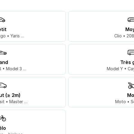
tit
Mo
go • Yaris …
Clio • 20
and
Très 
 • Model 3 …
Model Y • Ca
ut (≥ 2m)
Mo
sit • Master …
Moto • S
élo