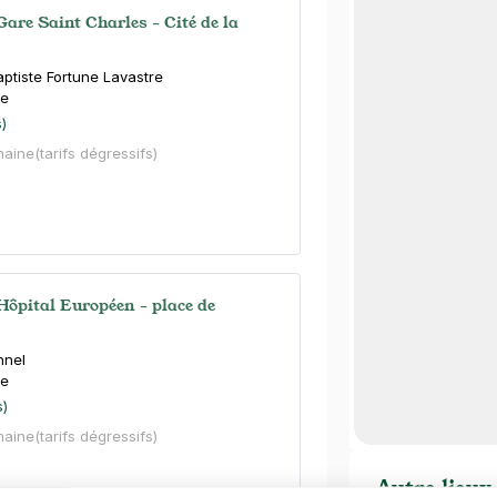
Gare Saint Charles - Cité de la
ptiste Fortune Lavastre
le
)
maine
(tarifs dégressifs)
 Hôpital Européen - place de
nnel
le
s)
maine
(tarifs dégressifs)
Autre lieux 