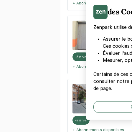
+ Abonnements disponibles
des Co
Marseille -
Zenpark utilise d
3-5 rue Pont
13003
Marseil
Assurer le b
4,3
(218 avi
Ces cookies 
Évaluer l'au
Réserver
Mesurer, opt
+ Abonnements disponibles
Certains de ces 
consulter notre p
Marseille -
de page.
16 rue Mathieu
13003
Marseil
4,1
(21 avis)
Réserver
+ Abonnements disponibles