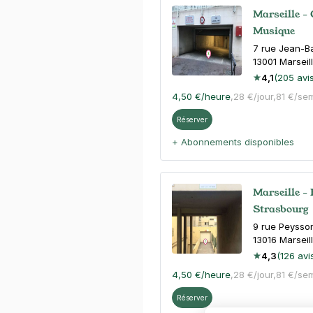
Marseille - 
Musique
7 rue Jean-Ba
13001
Marseil
4,1
(205 avis
4,50 €
/heure
,
28 €/jour,
81 €/se
Réserver
+ Abonnements disponibles
Marseille -
Strasbourg
9 rue Peysso
13016
Marseil
4,3
(126 avi
4,50 €
/heure
,
28 €/jour,
81 €/se
Réserver