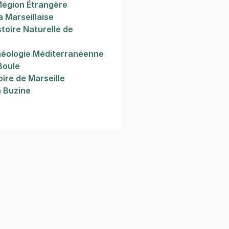
Mégion Étrangère
a Marseillaise
toire Naturelle de
éologie Méditerranéenne
Boule
ire de Marseille
a Buzine