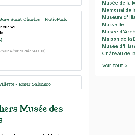
Musée de la 
Mémorial de l
Muséum d'His
 Gare Saint Charles - NatioPark
Marseille
national
Musée d'Arch
le
Maison de la 
s)
Musée d'Histo
emaine
(tarifs dégressifs)
Château de l
Voir tout >
Villette - Roger Salengro
 Chamson
le
)
chers Musée des
maine
(tarifs dégressifs)
s