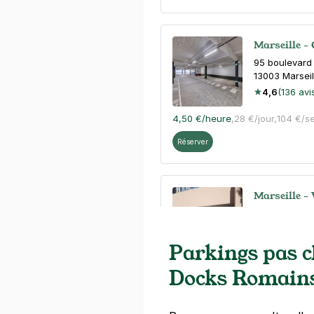
Marseille -
95 boulevard 
13003
Marseil
4,6
(136 avi
4,50 €
/heure
,
28 €/jour,
104 €/s
Réserver
Marseille - 
7 rue André
13003
Marseil
3,9
(38 avis
Parkings pas 
4,50 €
/heure
,
28 €/jour,
81 €/se
Docks Romain
Réserver