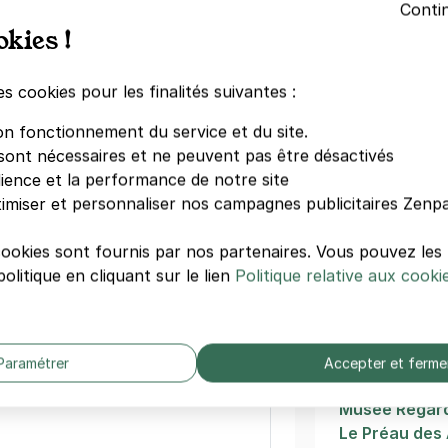
Conti
okies !
Centre Bours
Palais des co
Opéra
 Hôpital Européen - Désirée Clary
es cookies pour les finalités suivantes :
Belsunce
evès
le
World Trade C
on fonctionnement du service et du site.
s)
Théâtre Tour
sont nécessaires et ne peuvent pas être désactivés
Musée des Civ
dience et la performance de notre site
de la Médite
imiser et personnaliser nos campagnes publicitaires Zenpa
Palais du Pha
Le Pharo
cookies sont fournis par nos partenaires. Vous pouvez le
Musée Cantin
olitique en cliquant sur le lien
Politique relative aux cooki
 Gare Saint Charles - Crimée
 Stilatti
Autres musé
le
Paramétrer
Accepter et ferme
Musée de la 
Musée Regar
Le Préau des