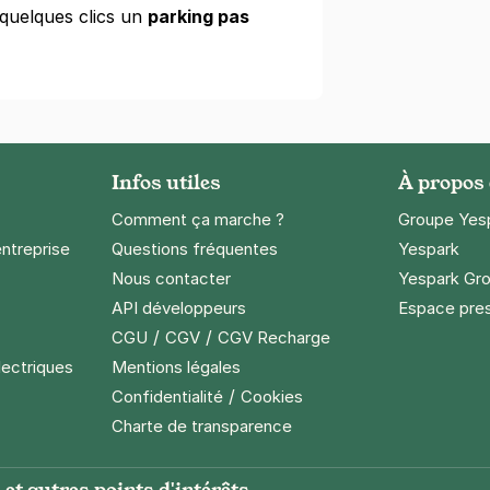
quelques clics un
parking pas
Infos utiles
À propos
Comment ça marche ?
Groupe Yes
entreprise
Questions fréquentes
Yespark
Nous contacter
Yespark Gro
API développeurs
Espace pre
/
/
CGU
CGV
CGV Recharge
lectriques
Mentions légales
/
Confidentialité
Cookies
Charte de transparence
et autres points d'intérêts