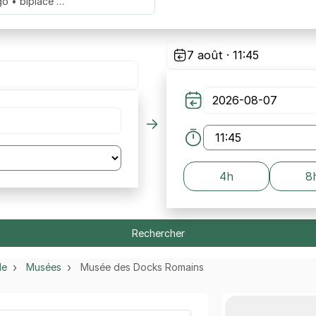
go • biplace …
7 août · 11:45
4h
8
Rechercher
le
Musées
Musée des Docks Romains