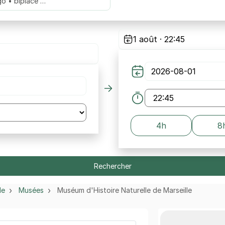
go • biplace …
1 août · 22:45
4h
8
Rechercher
le
Musées
Muséum d'Histoire Naturelle de Marseille