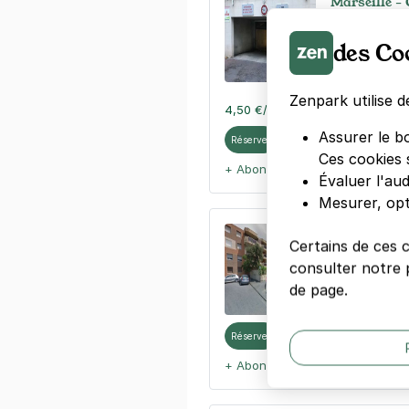
Marseille - 
Musique
des Co
7 rue Jean-Ba
13001
Marseil
4,1
(205 avis
Zenpark utilise d
4,50 €
/heure
,
28 €/jour,
81 €/se
Assurer le b
Réserver
Ces cookies 
+ Abonnements disponibles
Évaluer l'au
Mesurer, opt
Marseille -
Certains de ces 
16 rue Mathieu
consulter notre p
13003
Marseil
de page.
4,1
(21 avis)
Réserver
+ Abonnements disponibles