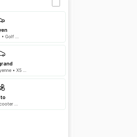
yen
8 • Golf …
grand
yenne • X5 …
to
cooter …