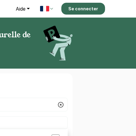
g
Aide
Se connecter
relle de