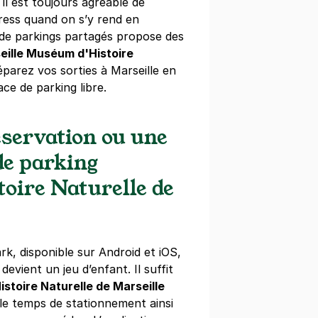
il est toujours agréable de
ress quand on s’y rend en
Villette - Roger Salengro
 de parkings partagés propose des
 Chamson
eille Muséum d'Histoire
le
éparez vos sorties à Marseille en
)
ce de parking libre.
maine
(tarifs dégressifs)
servation ou une
de parking
oire Naturelle de
Belle de Mai - Toursky
d Vaillant
le
rk, disponible sur Android et iOS,
devient un jeu d’enfant. Il suffit
emaine
(tarifs dégressifs)
stoire Naturelle de Marseille
le temps de stationnement ainsi