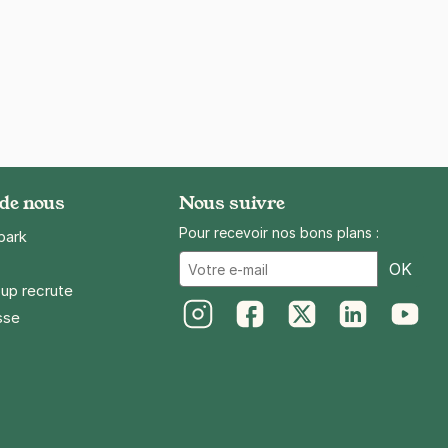
 de nous
Nous suivre
Pour recevoir nos bons plans :
park
Ema
OK
up recrute
sse
Instagram
Facebook
Twitter
LinkedIn
Youtube