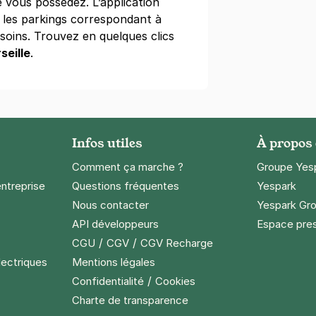
e vous possédez. L’application
 les parkings correspondant à
soins. Trouvez en quelques clics
seille
.
 Hôpital de la Timone - Studéa
ada
le
Infos utiles
À propos
Comment ça marche ?
Groupe Yes
entreprise
Questions fréquentes
Yespark
Nous contacter
Yespark Gro
Arenc - Appart'City
API développeurs
Espace pre
fi
le
/
/
CGU
CGV
CGV Recharge
s)
lectriques
Mentions légales
/
Confidentialité
Cookies
ne
(tarifs dégressifs)
Charte de transparence