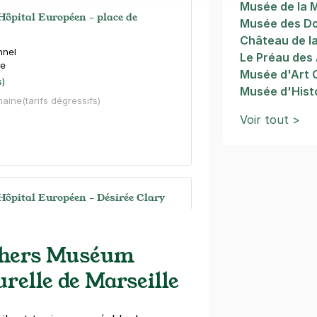
Musée de la 
 Hôpital Européen - place de
Musée des D
Château de l
nnel
Le Préau des
le
Musée d'Art 
s)
Musée d'Histo
maine
(tarifs dégressifs)
Voir tout >
 Hôpital Européen - Désirée Clary
evès
le
s)
chers Muséum
urelle de Marseille