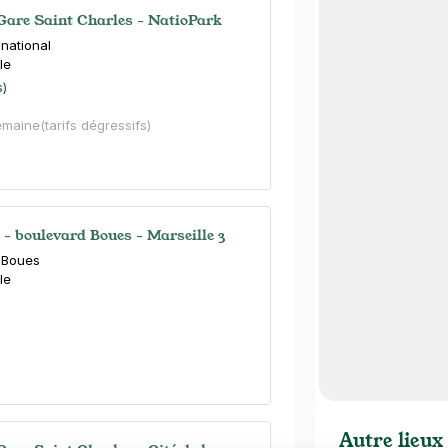
 Gare Saint Charles - NatioPark
national
le
s)
emaine
(tarifs dégressifs)
 - boulevard Boues - Marseille 3
 Boues
le
Autre lieux 