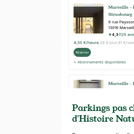
Marseille -
Strasbourg
9 rue Peysso
13016
Marseil
4,3
(125 avi
4,50 €
/heure
,
28 €/jour,
81 €/se
Réserver
+ Abonnements disponibles
Marseille -
3-5 rue Pont
13003
Marseil
4,3
(218 avi
Parkings pas 
d'Histoire Nat
Réserver
+ Abonnements disponibles