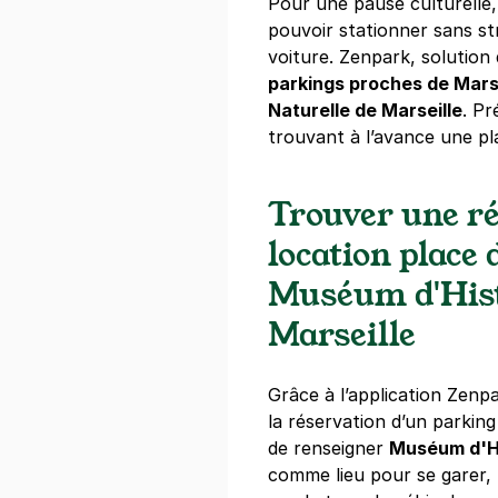
Pour une pause culturelle, 
pouvoir stationner sans st
Marseille - 
voiture. Zenpark, solution
7 rue André
parkings proches de Mars
13003
Marseil
Naturelle de Marseille
. Pr
3,9
(38 avis
trouvant à l’avance une pla
4,50 €
/heure
,
28 €/jour,
81 €/se
Trouver une ré
Réserver
+ Abonnements disponibles
location place 
Muséum d'Hist
Marseille - 
Marseille
21 rue Edouar
13003
Marseil
Grâce à l’application Zenpa
3,8
(4 avis)
la réservation d’un parking 
2,50 €
/heure
,
51 €/jour,
353 €/s
de renseigner
Muséum d'Hi
comme lieu pour se garer, 
Réserver