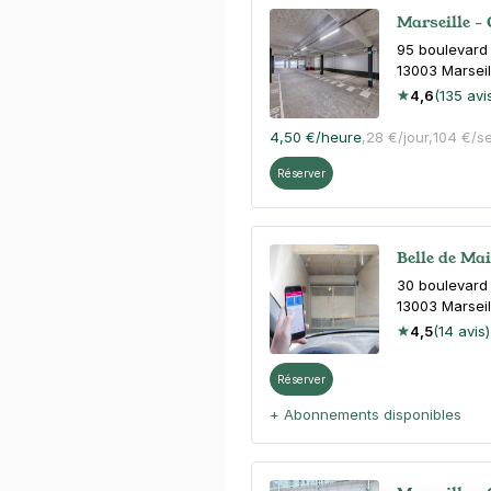
Marseille -
95 boulevard 
13003
Marseil
4,6
(135 avi
4,50 €
/heure
,
28 €/jour,
104 €/s
Réserver
Belle de Mai
30 boulevard
13003
Marseil
4,5
(14 avis)
Réserver
+ Abonnements disponibles