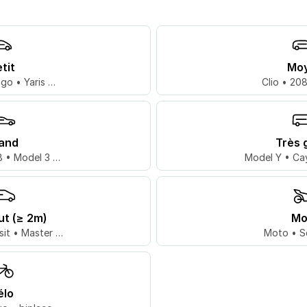
tit
Mo
go • Yaris …
Clio • 20
and
Très 
 • Model 3 …
Model Y • Ca
ut (≥ 2m)
Mo
sit • Master …
Moto • S
élo