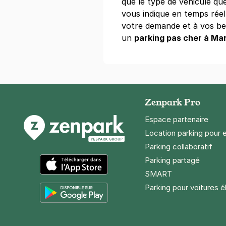
que le type de véhicule qu
+ Abonnements disponibles
vous indique en temps réel
votre demande et à vos be
un
parking pas cher à Mar
Marseille -
9 rue du Can
13010
Marseil
4,7
(3 avis)
Réserver
Zenpark Pro
+ Abonnements disponibles
Espace partenaire
Location parking pour 
Parking collaboratif
Marseille - 
Parking partagé
120 rue de Ruf
13002
Marseil
SMART
App Store
4,4
(234 avi
Parking pour voitures é
4 €
/heure
,
27 €/jour,
78 €/semai
Google Play
Réserver