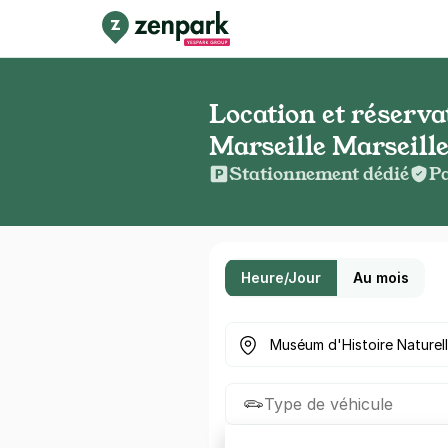
Location et réserv
Marseille Marseill
Stationnement dédié
Pa
Heure/Jour
Au mois
Où cherchez-vous un parkin
Type de véhicule