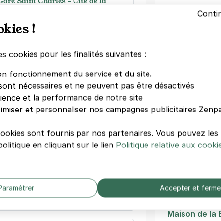
Gare Saint Charles - Cité de la
Conti
Église Saint-P
okies !
ptiste Fortune Lavastre
Friche Belle 
le
La Friche Bel
)
Palais Longc
es cookies pour les finalités suivantes :
maine
(tarifs dégressifs)
Chartreux
on fonctionnement du service et du site.
Jardin Zoolo
sont nécessaires et ne peuvent pas être désactivés
Muséum d'His
dience et la performance de notre site
Marseille
imiser et personnaliser nos campagnes publicitaires Zenpa
Musée des Be
 Gare Saint Charles - Crimée
cookies sont fournis par nos partenaires. Vous pouvez le
 Stilatti
olitique en cliquant sur le lien
Politique relative aux cooki
Autres musé
le
Musée de la 
Musée Cantin
Paramétrer
Accepter et ferme
Musée des Civ
de la Médite
Maison de la 