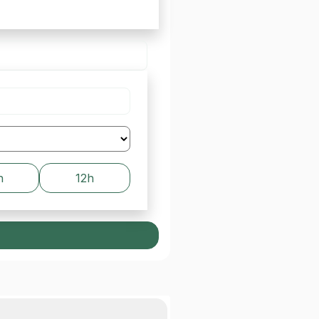
h
12h