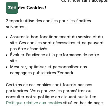
Continuer sans accepter
Parking LDLC Arena
des Cookies !
Parking Stade Pierre Mauroy
Parking Groupama Stadium
Zenpark utilise des cookies pour les finalités
Parking Vélodrome
suivantes :
Parking Stade de France
Assurer le bon fonctionnement du service et du
Parking Bercy
site.
Ces cookies sont nécessaires et ne peuvent
Parking La Défense Arena
pas être désactivés
Parking Les 4 temps
Évaluer l'audience et la performance de notre
Parking Nation
site
Parking Porte de Versailles
Mesurer, optimiser et personnaliser nos
campagnes publicitaires Zenpark.
Parking Lille Grand Palais
Parking Euralille
Certains de ces cookies sont fournis par nos
Parking Casino Barrière Lille
partenaires. Vous pouvez les paramétrer ou
consulter notre politique en cliquant sur le lien
Politique relative aux cookies
situé en bas de page.
🌍 Passer de 130 à 110 km/h sur autoroute réduit votre
consommation de 20%
#SeDéplacerMoinsPolluer