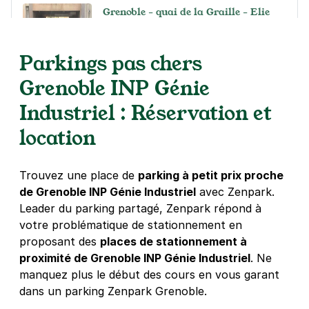
Grenoble - quai de la Graille - Elie
Vernet
3 rue du Villard de Lans
Parkings pas chers
38000
Grenoble
4,5
(191 avis)
Grenoble INP Génie
18 €
/jour
,
72 €/semaine
(tarifs dégressifs)
Industriel : Réservation et
Réserver
location
+ Abonnements disponibles
Trouvez une place de
parking à petit prix proche
Grenoble - Clinique Mutualiste -
de Grenoble INP Génie Industriel
avec Zenpark.
Charrel
Leader du parking partagé, Zenpark répond à
13 rue Bévière
votre problématique de stationnement en
38000
Grenoble
proposant des
places de stationnement à
4,4
(69 avis)
proximité de Grenoble INP Génie Industriel
. Ne
1 €
/heure
,
11 €/jour,
47 €/semaine
(tarifs dégressifs)
manquez plus le début des cours en vous garant
Réserver
dans un parking Zenpark Grenoble.
+ Abonnements disponibles