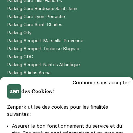
Parking Gare Lille-Flandres
Parking Gare Bordeaux Saint-Jean
Parking Gare Lyon-Perrache
Parking Gare Saint-Charles
Parking Orly
Parking Aéroport Marseille-Provence
Parking Aéroport Toulouse Blagnac
Parking CDG
Parking Aéroport Nantes Atlantique
Parking Adidas Arena
Parking Parc des Princes
Continuer sans accepter
Parking LDLC Arena
des Cookies !
Parking Stade Pierre Mauroy
Parking Groupama Stadium
Zenpark utilise des cookies pour les finalités
Parking Vélodrome
suivantes :
Parking Stade de France
Assurer le bon fonctionnement du service et du
Parking Bercy