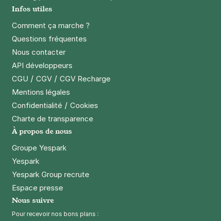
Infos utiles
4,1
(53 avis)
1,50 €
/heure
,
15 €/jour,
58 €/semaine
(tarifs dégressifs)
Comment ça marche ?
Questions fréquentes
Réserver
Nous contacter
+ Abonnements disponibles
API développeurs
/
/
CGU
CGV
CGV Recharge
Grenoble - Chorier-Berriat - La Belle
Mentions légales
Electrique
/
Confidentialité
Cookies
30 rue Ampère
Charte de transparence
38000
Grenoble
À propos de nous
3,3
(2 avis)
Groupe Yespark
Réserver
Yespark
+ Abonnements disponibles
Yespark Group recrute
Espace presse
Nous suivre
Pour recevoir nos bons plans :