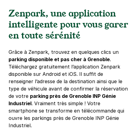
Zenpark, une application
intelligente pour vous garer
Grenoble - Les Choucas - quai Paul
Louis Merlin
en toute sérénité
5 rue Charles Berthier
38000
Grenoble
4,6
(40 avis)
Grâce à Zenpark, trouvez en quelques clics un
1 €
/heure
,
11 €/jour,
47 €/semaine
(tarifs dégressifs)
parking disponible et pas cher à Grenoble
.
Téléchargez gratuitement l’application Zenpark
Réserver
disponible sur Android et iOS. Il suffit de
+ Abonnements disponibles
renseigner l’adresse de la destination ainsi que le
type de véhicule avant de confirmer la réservation
de votre
parking près de Grenoble INP Génie
Grenoble - Les Choucas - Charles
Industriel
. Vraiment très simple ! Votre
Berthier
smartphone se transforme en télécommande qui
13 rue Charles Berthier
ouvre les parkings près de Grenoble INP Génie
38000
Grenoble
Industriel.
4,1
(37 avis)
1 €
/heure
,
11 €/jour,
47 €/semaine
(tarifs dégressifs)