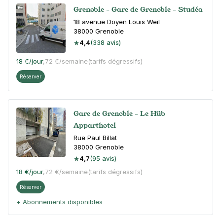
Grenoble - Gare de Grenoble - Studéa
18 avenue Doyen Louis Weil
38000
Grenoble
4,4
(338 avis)
18 €
/jour
,
72 €/semaine
(tarifs dégressifs)
Réserver
Gare de Grenoble - Le Hüb
Apparthotel
Rue Paul Billat
38000
Grenoble
4,7
(95 avis)
18 €
/jour
,
72 €/semaine
(tarifs dégressifs)
Réserver
+ Abonnements disponibles