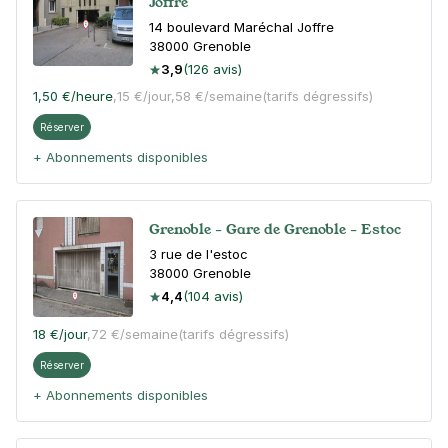
Joffre
14 boulevard Maréchal Joffre
38000
Grenoble
3,9
(126 avis)
1,50 €
/heure
,
15 €/jour,
58 €/semaine
(tarifs dégressifs)
Réserver
+ Abonnements disponibles
Grenoble - Gare de Grenoble - Estoc
3 rue de l'estoc
38000
Grenoble
4,4
(104 avis)
18 €
/jour
,
72 €/semaine
(tarifs dégressifs)
Réserver
+ Abonnements disponibles