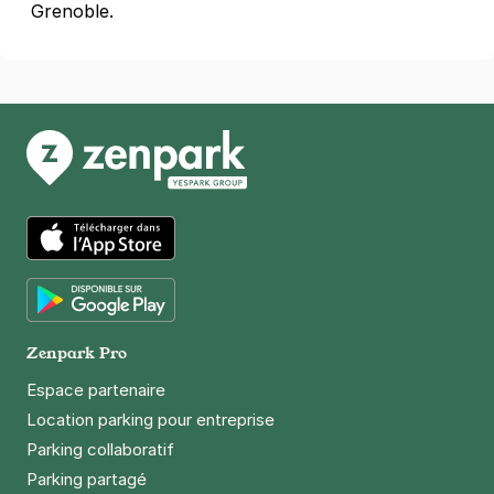
+ Abonnements disponibles
Grenoble.
Grenoble - quai de la Graille - Elie
Vernet
3 rue du Villard de Lans
38000
Grenoble
4,5
(191 avis)
18 €
/jour
,
72 €/semaine
(tarifs dégressifs)
Réserver
App Store
+ Abonnements disponibles
Google Play
Zenpark Pro
Île Verte - 35 rue Blanche Monier -
Grenoble
Espace partenaire
35 rue Blanche Monier
Location parking pour entreprise
38000
Grenoble
Parking collaboratif
4,3
(9 avis)
Parking partagé
16 €
/jour
,
58 €/semaine
(tarifs dégressifs)