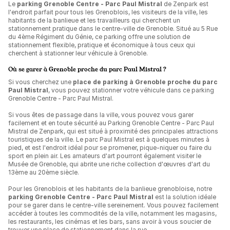
Le
parking Grenoble Centre - Parc Paul Mistral
de Zenpark est
l'endroit parfait pour tous les Grenoblois, les visiteurs de la ville, les
habitants de la banlieue et les travailleurs qui cherchent un
stationnement pratique dans le centre-ville de Grenoble. Situé au 5 Rue
du 4ème Régiment du Génie, ce parking offre une solution de
stationnement flexible, pratique et économique à tous ceux qui
cherchent à stationner leur véhicule à Grenoble.
Où se garer à Grenoble proche du parc Paul Mistral ?
Si vous cherchez une
place de parking à Grenoble proche du parc
Paul Mistral
, vous pouvez stationner votre véhicule dans ce parking
Grenoble Centre - Parc Paul Mistral.
Si vous êtes de passage dans la ville, vous pouvez vous garer
facilement et en toute sécurité au Parking Grenoble Centre - Parc Paul
Mistral de Zenpark, qui est situé à proximité des principales attractions
touristiques de la ville. Le parc Paul Mistral est à quelques minutes à
pied, et est l'endroit idéal pour se promener, pique-niquer ou faire du
sport en plein air. Les amateurs d'art pourront également visiter le
Musée de Grenoble, qui abrite une riche collection d'œuvres d'art du
13ème au 20ème siècle.
Pour les Grenoblois et les habitants de la banlieue grenobloise, notre
parking Grenoble Centre - Parc Paul Mistral
est la solution idéale
pour se garer dans le centre-ville sereinement. Vous pouvez facilement
accéder à toutes les commodités de la ville, notamment les magasins,
les restaurants, les cinémas et les bars, sans avoir à vous soucier de
trouver une place de stationnement dans la rue.