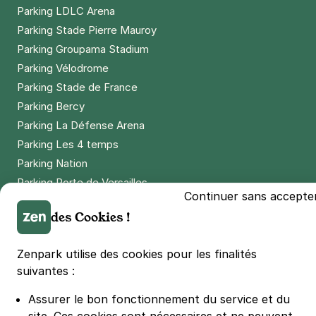
Parking LDLC Arena
Parking Stade Pierre Mauroy
Parking Groupama Stadium
Parking Vélodrome
Parking Stade de France
Parking Bercy
Parking La Défense Arena
Parking Les 4 temps
Parking Nation
Parking Porte de Versailles
Continuer sans accepte
Parking Lille Grand Palais
des Cookies !
Parking Euralille
Parking Casino Barrière Lille
Zenpark utilise des cookies pour les finalités
suivantes :
🌍 Passer de 130 à 110 km/h sur autoroute réduit votre
consommation de 20%
Assurer le bon fonctionnement du service et du
#SeDéplacerMoinsPolluer