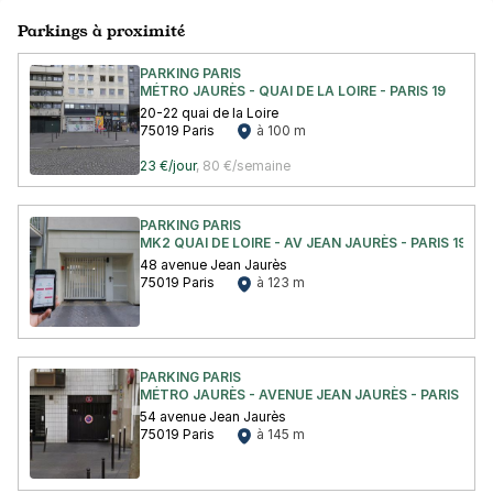
Parkings à proximité
PARKING PARIS
MÉTRO JAURÈS - QUAI DE LA LOIRE - PARIS 19
20-22 quai de la Loire
75019 Paris
à 100 m
23 €/jour
,
80 €/semaine
PARKING PARIS
MK2 QUAI DE LOIRE - AV JEAN JAURÈS - PARIS 19
48 avenue Jean Jaurès
75019 Paris
à 123 m
PARKING PARIS
MÉTRO JAURÈS - AVENUE JEAN JAURÈS - PARIS 19
54 avenue Jean Jaurès
75019 Paris
à 145 m