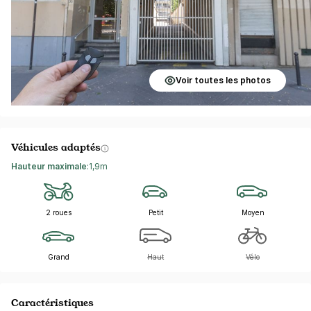
Voir toutes les photos
Véhicules adaptés
Hauteur maximale
:
1,9m
2 roues
Petit
Moyen
Grand
Haut
Vélo
Caractéristiques