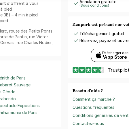
Annulation gratuite
ort
s'offrent à vous :
(Sous conditions)
 à pied
e 3B) – 4 min à pied
 pied
Zenpark est présent sur v
lerc, route des Petits Ponts,
Téléchargement gratuit
orte de Pantin, rue Victor
Réservez, payez et ouvr
Gervais, rue Charles Nodier,
Télécharger dan
l'App Store
Trustpilo
énith de Paris
abaret Sauvage
Besoin d'aide ?
a Géode
rabendo
Comment ça marche ?
pectacle Expositions -
Questions fréquentes
hilharmonie de Paris
Conditions générales de vent
Contactez-nous