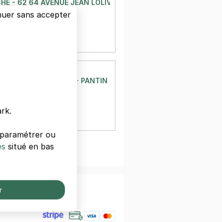
E - 62 64 AVENUE JEAN LOLIVE - PANTIN
nuer sans accepter
e Jean Lolive
in
à 200 m
 €/jour,
66 €/semaine
ANTIN
E - RUE SCANDICCI - PANTIN
icci
in
à 272 m
rk.
 €/jour,
66 €/semaine
s paramétrer ou
es
situé en bas
oir plus
nfiance
r