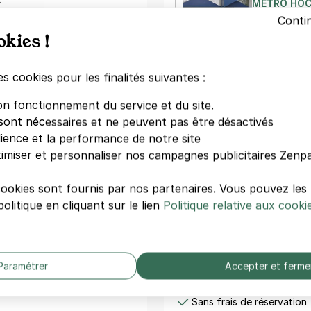
MÉTRO HOCH
Conti
62-64 avenu
une
formule mensuelle
. Pour
93500 Pant
okies !
isissez cette formule.
nt toujours une place qui
2 €/heure
,
18
es cookies pour les finalités suivantes :
PARKING P
on fonctionnement du service et du site.
MÉTRO HOCH
ie d'un emplacement
sont nécessaires et ne peuvent pas être désactivés
23 rue Scand
ntin
, permettant un accès
dience et la performance de notre site
93500 Pant
tes d'intérêt tels que
La
imiser et personnaliser nos campagnes publicitaires Zenpa
 Poste - Pantin Principal
,
2 €/heure
,
18
 Ces lieux vous permettront de
cookies sont fournis par nos partenaires. Vous pouvez le
 moment, seul(e) ou
ucturé autour d'axes majeurs
olitique en cliquant sur le lien
Politique relative aux cooki
V
route des Petits Ponts et
ité du parking
Votre paiement en toute co
Paramétrer
Accepter et ferme
Hoche - rue de la Liberté -
Paiement sécurisé
Sans frais de réservation