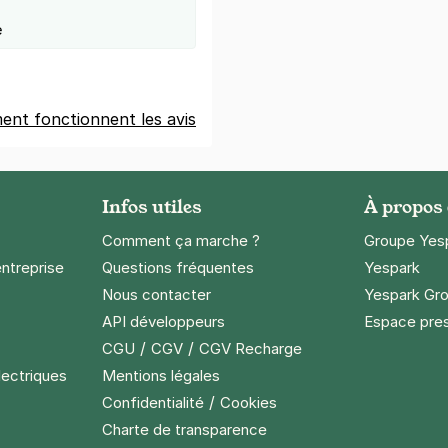
e
nt fonctionnent les avis
Infos utiles
À propos
Comment ça marche ?
Groupe Yes
entreprise
Questions fréquentes
Yespark
Nous contacter
Yespark Gro
API développeurs
Espace pre
/
/
CGU
CGV
CGV Recharge
lectriques
Mentions légales
/
Confidentialité
Cookies
Charte de transparence