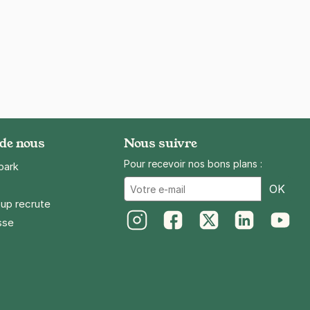
 de nous
Nous suivre
Pour recevoir nos bons plans :
park
Ema
OK
up recrute
sse
Instagram
Facebook
Twitter
LinkedIn
Youtube