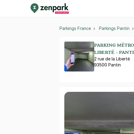
Parkings France
Parkings Pantin
PARKING MÉTRO
LIBERTÉ - PANT
2 rue de la Liberté
93500 Pantin