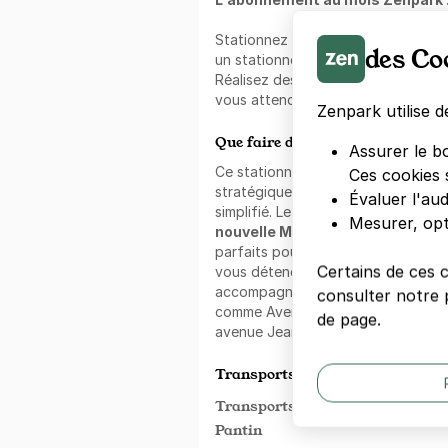
Stationnez dans ce parking avec 
des Co
un stationnement longue durée, cho
Réalisez des économies tout en aya
vous attend.
Zenpark utilise d
Que faire dans les alentours ?
Assurer le b
Ce stationnement Zenpark bénéfic
Ces cookies 
stratégique à côté de
Au royal Pa
Évaluer l'au
simplifié. Le quartier regorge de si
Mesurer, opt
nouvelle Marina, Le Narval et La
parfaits pour enrichir votre visite.
Certains de ces 
vous détendre et de passer un bon
accompagné(e). Le quartier est str
consulter notre p
comme Avenue du Général Leclerc, 
de page.
avenue Jean Lolive.
Transports en commun à proxim
Transports à proximité du Métro 
Pantin