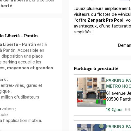
liberté
.
Louez plusieurs emplacements 
visiteurs ou flottes de véhicu
l'offre
Zenpark Pro Pool
, vo
avantageux, d'une facturati
simplifiés !
la Liberté - Pantin
a Liberté - Pantin
est à
Demand
 à Pantin. Accessible en
 disposition une place
 parking accueille les
tes, moyennes et grandes
.
Parkings à proximité
ark
:
PARKING P
centres-villes, gares et
MÉTRO HOC
ique ;
61 avenue Je
llion d'utilisateurs
93500 Pant
rvation ;
18 €/jour
,
66
ible ;
a l'application mobile.
PARKING P
: