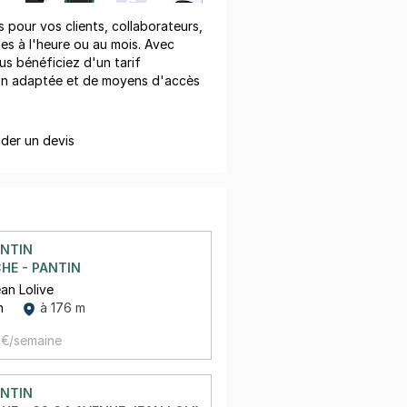
pour vos clients, collaborateurs,
les à l'heure ou au mois. Avec
us bénéficiez d'un tarif
on adaptée et de moyens d'accès
er un devis
ANTIN
HE - PANTIN
an Lolive
in
à 176 m
 €/semaine
ANTIN