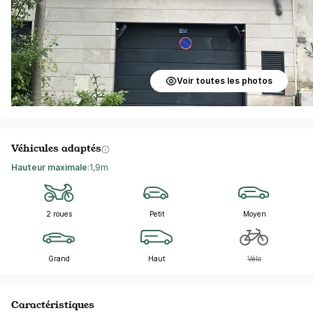
Voir toutes les photos
Véhicules adaptés
Hauteur maximale
:
1,9m
2 roues
Petit
Moyen
Grand
Haut
Vélo
Caractéristiques