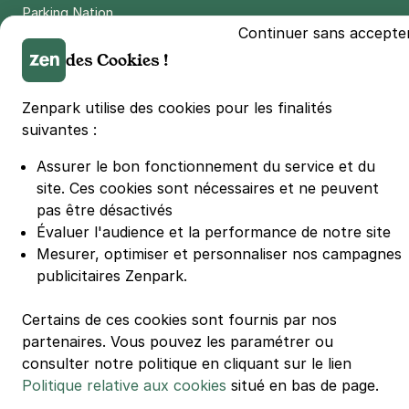
Parking Nation
Continuer sans accepte
Parking Porte de Versailles
des Cookies !
Parking Lille Grand Palais
Parking Euralille
Zenpark utilise des cookies pour les finalités
Parking Casino Barrière Lille
suivantes :
Assurer le bon fonctionnement du service et du
🌍 Passer de 130 à 110 km/h sur autoroute réduit votre
consommation de 20%
site.
Ces cookies sont nécessaires et ne peuvent
#SeDéplacerMoinsPolluer
pas être désactivés
© Zenpark 2012 - 2026 - Tous droits réservés - Fabriqué avec soin à
Évaluer l'audience et la performance de notre site
Rennes et Paris
Mesurer, optimiser et personnaliser nos campagnes
publicitaires Zenpark.
Certains de ces cookies sont fournis par nos
partenaires. Vous pouvez les paramétrer ou
consulter notre politique en cliquant sur le lien
Politique relative aux cookies
situé en bas de page.