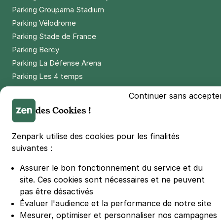
Parking Groupama Stadium
Parking Vélodrome
Parking Stade de France
Parking Bercy
Parking La Défense Arena
Parking Les 4 temps
Parking Nation
Continuer sans accepte
Parking Porte de Versailles
des Cookies !
Parking Lille Grand Palais
Parking Euralille
Zenpark utilise des cookies pour les finalités
Parking Casino Barrière Lille
suivantes :
Assurer le bon fonctionnement du service et du
🌍 Passer de 130 à 110 km/h sur autoroute réduit votre
site.
Ces cookies sont nécessaires et ne peuvent
consommation de 20%
pas être désactivés
#SeDéplacerMoinsPolluer
Évaluer l'audience et la performance de notre site
© Zenpark 2012 - 2026 - Tous droits réservés - Fabriqué avec soin à
Mesurer, optimiser et personnaliser nos campagnes
Rennes et Paris