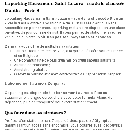
Le parking Haussmann Saint-Lazare - rue de la chaussée
D'antin - Paris 9
Le parking
Haussmann Saint-Lazare - rue de la chaussée D'antin
- Paris 9
est à votre disposition rue de la Chaussée d'Antin, à Paris.
Accessible en permanence, le parking met à votre disposition une place
privative, de jour comme de nuit. Il vous permet de stationner avec les
véhicules suivants :
voitures petites, moyennes et grandes
.
Zenpark
vous offre de multiples avantages :
Tarifs attractifs en centre-ville, à la gare ou à l'aéroport en France
et en Belgique ;
Une communauté de plus d'un million d'utilisateurs satisfaits ;
Aucune commission ;
Annulation gratuite ;
Ouvrez le parking et gérez votre forfait via l'application Zenpark.
L'abonnement au mois Zenpark :
Ce parking est disponible à l'
abonnement au mois
. Pour un
stationnement longue durée, choisissez cette formule. Moins de
dépenses, plus de tranquillité pour votre stationnement.
Que faire dans les alentours ?
Profitez d'un stationnement Zenpark à deux pas de
L'Olympia
,
garantissant un accès sans encombre. Vous pourrez aussi découvrir, à
proximité,
Hanoi Cà Phê Opéra, Paris Drouot et Le Syphax
. Pour un