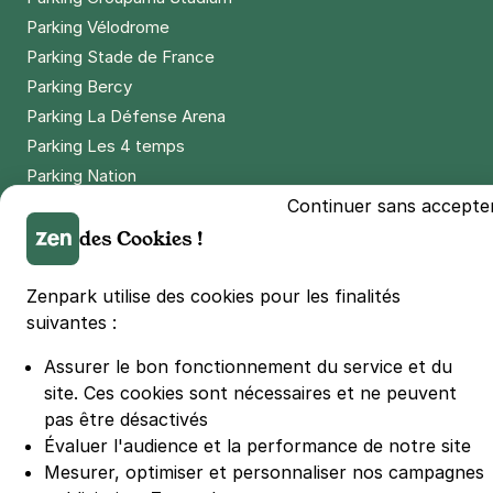
Parking Vélodrome
Parking Stade de France
Parking Bercy
Parking La Défense Arena
Parking Les 4 temps
Parking Nation
Continuer sans accepte
Parking Porte de Versailles
des Cookies !
Parking Lille Grand Palais
Parking Euralille
Parking Casino Barrière Lille
Zenpark utilise des cookies pour les finalités
suivantes :
Assurer le bon fonctionnement du service et du
🌍 Passer de 130 à 110 km/h sur autoroute réduit votre
consommation de 20%
site.
Ces cookies sont nécessaires et ne peuvent
#SeDéplacerMoinsPolluer
pas être désactivés
© Zenpark 2012 - 2026 - Tous droits réservés - Fabriqué avec soin à
Évaluer l'audience et la performance de notre site
Rennes et Paris
Mesurer, optimiser et personnaliser nos campagnes