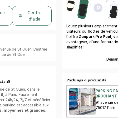
 ce
Centre
d'aide
Louez plusieurs emplacements 
visiteurs ou flottes de véhicu
l'offre
Zenpark Pro Pool
, vo
avantageux, d'une facturati
simplifiés !
avenue de St Ouen. L’entrée
enue de St Ouen.
Demand
Parkings à proximité
ris 18
ue de St Ouen, dans le
PARKING PA
18
, à Paris. Facilement
BROCHANT -
er 24h/24, 7j/7 et bénéficier
91 avenue de
e parking est accessible aux
75017 Paris
es, moyennes et grandes
.