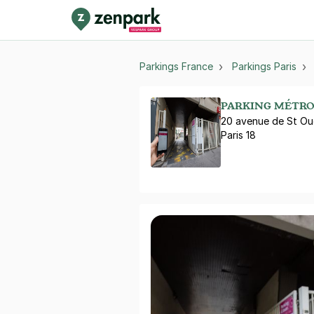
Parkings France
Parkings Paris
PARKING MÉTRO 
20 avenue de St O
Paris 18