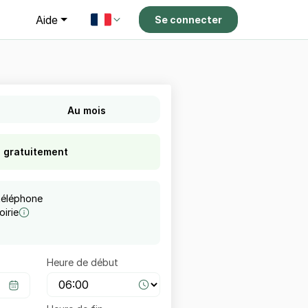
g
Aide
Se connecter
Au mois
s gratuitement
téléphone
irie
Heure de début