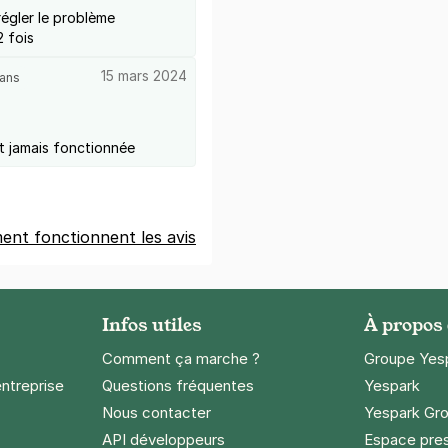
régler le problème
2 fois
15 mars 2024
 ans
nt jamais fonctionnée
nt fonctionnent les avis
Infos utiles
À propos
Comment ça marche ?
Groupe Yes
entreprise
Questions fréquentes
Yespark
Nous contacter
Yespark Gro
API développeurs
Espace pre