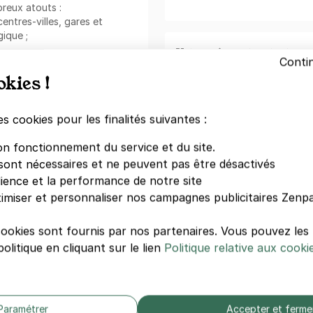
reux atouts :
entres-villes, gares et
ique ;
Votre paiement en toute co
Conti
plémentaire ;
Paiement sécurisé
okies !
Sans frais de réservation
 grâce à l'application mobile.
Annulation gratuite
(Sous conditions)
:
es cookies pour les finalités suivantes :
abonnement mensuel
. Vous
on fonctionnement du service et du site.
 longue durée avec cette
Zenpark est présent sur v
sont nécessaires et ne peuvent pas être désactivés
ur économiser et ne plus
dience et la performance de notre site
Téléchargement gratuit
imiser et personnaliser nos campagnes publicitaires Zenpa
Réservez, payez et ouvr
Télécharger dan
cookies sont fournis par nos partenaires. Vous pouvez le
ark à deux pas de
Le Moulin
l'App Store
olitique en cliquant sur le lien
Politique relative aux cooki
ns encombre. Vous pourrez
 des Dames, Le Réfuge et
Trustpilo
soyez seul(e) ou
 la détente et à la
é par des voies principales
Paramétrer
Accepter et ferme