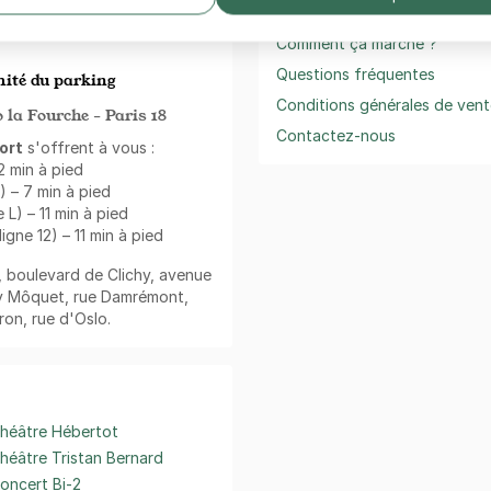
Besoin d'aide ?
boulevard de Clichy et avenue
ts.
Comment ça marche ?
Questions fréquentes
ité du parking
Conditions générales de vent
la Fourche - Paris 18
Contactez-nous
ort
s'offrent à vous :
2 min à pied
) – 7 min à pied
 L) – 11 min à pied
gne 12) – 11 min à pied
, boulevard de Clichy, avenue
Guy Môquet, rue Damrémont,
ron, rue d'Oslo.
héâtre Hébertot
héâtre Tristan Bernard
oncert Bi-2