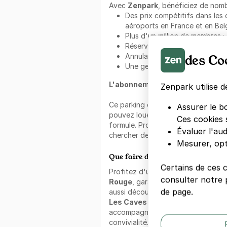
Avec
Zenpark
, bénéficiez de nomb
Des prix compétitifs dans les c
aéroports en France et en Belg
Plus d'un million de membres ;
Réservez sans aucun frais sup
des Co
Annulation sans frais ;
Une gestion fluide et intuitive
L'abonnement au mois Zenpark 
Zenpark utilise d
Ce parking est accessible avec un
Assurer le b
pouvez louer votre place pour une
Ces cookies 
formule. Profitez d'un bon plan po
Évaluer l'au
chercher de place.
Mesurer, opt
Que faire dans les alentours ?
Certains de ces 
Profitez d'un stationnement Zenp
consulter notre p
Rouge
, garantissant un accès sa
de page.
aussi découvrir, à proximité,
Resto
Les Caves Populaires
. Que vous 
accompagné(e), ces lieux invitent à
convivialité. Ce secteur est travers