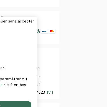
nfiance
nuer sans accepter
otre smartphone
rk.
ez avec votre smartphone
s
Disponible sur
s paramétrer ou
Google Play
es
situé en bas
t
Excellent 4,3/5
|
7528
avis
r