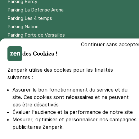
Parking Bercy
Parking La Défense Arena
Parking Les 4 temps
Parking Nation
Parking Porte de Versailles
Parking Lille Grand Palais
Continuer sans accepte
Parking Euralille
des Cookies !
Parking Casino Barrière Lille
Zenpark utilise des cookies pour les finalités
suivantes :
🌍 Passer de 130 à 110 km/h sur autoroute réduit votre
consommation de 20%
Assurer le bon fonctionnement du service et du
#SeDéplacerMoinsPolluer
site.
Ces cookies sont nécessaires et ne peuvent
© Zenpark 2012 - 2026 - Tous droits réservés - Fabriqué avec soin à
pas être désactivés
Rennes et Paris
Évaluer l'audience et la performance de notre site
Mesurer, optimiser et personnaliser nos campagnes
publicitaires Zenpark.