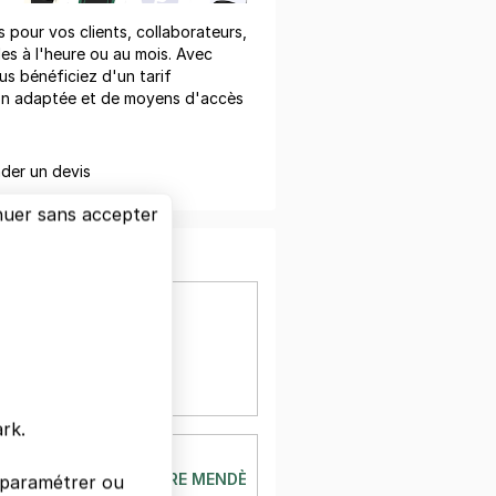
pour vos clients, collaborateurs,
les à l'heure ou au mois. Avec
us bénéficiez d'un tarif
on adaptée et de moyens d'accès
er un devis
nuer sans accepter
ÉTEIL
E
es Ohm
il
à 84 m
rk.
ÉTEIL
- PORT - PLACE PIERRE MENDÈS FRANCE - CRÉTEIL
s paramétrer ou