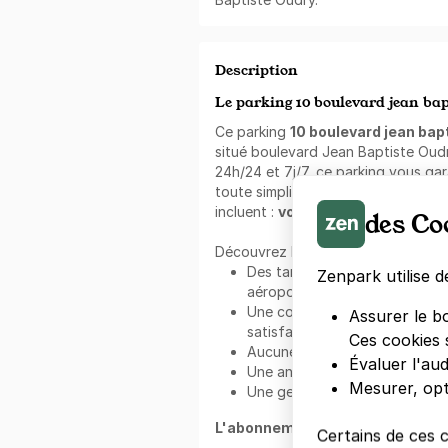
Description
Le parking 10 boulevard jean bap
Ce parking
10 boulevard jean bapt
situé boulevard Jean Baptiste Oudr
24h/24 et 7j/7, ce parking vous gar
toute simplicité. Les véhicules adm
incluent :
voitures petites, moye
des Co
Découvrez les avantages de
Zenp
Des tarifs attractifs dans les 
Zenpark utilise d
aéroports en France et en Belg
Une communauté de plus d'un mi
Assurer le b
satisfaits ;
Ces cookies 
Aucune commission sur la rése
Évaluer l'au
Une annulation gratuite et flex
Mesurer, opt
Une gestion facile et rapide vi
L'abonnement au mois Zenpark 
Certains de ces 