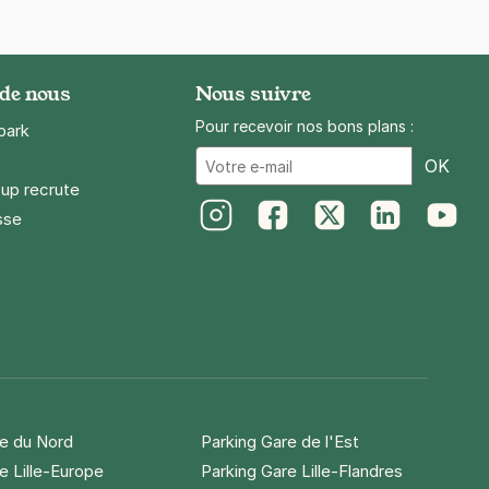
 de nous
Nous suivre
Pour recevoir nos bons plans :
park
Ema
OK
up recrute
sse
Instagram
Facebook
Twitter
LinkedIn
Youtube
re du Nord
Parking Gare de l'Est
e Lille-Europe
Parking Gare Lille-Flandres