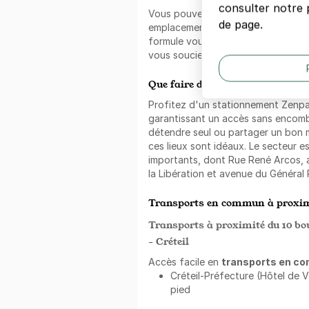
consulter notre p
Vous pouvez louer ce
parking au 
de page.
emplacement sans limite de temps 
formule vous permettra de réaliser
vous soucier de trouver une place d
Que faire dans les alentours ?
Profitez d'un stationnement Zenp
garantissant un accès sans encomb
détendre seul ou partager un bon 
ces lieux sont idéaux. Le secteur e
importants, dont Rue René Arcos
la Libération et avenue du Général P
Transports en commun à proxim
Transports à proximité du 10 bo
- Créteil
Accès facile en
transports en c
Créteil-Préfecture (Hôtel de Vi
pied