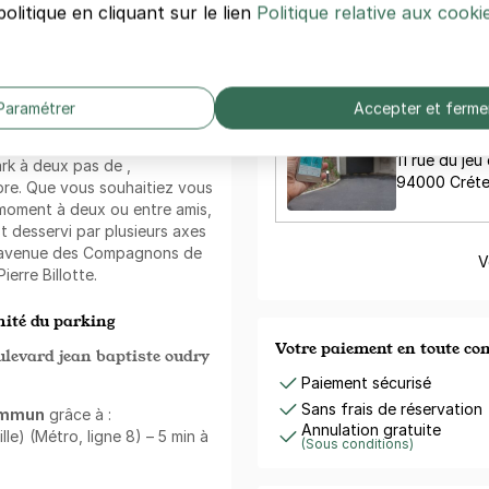
3 place Pier
olitique en cliquant sur le lien
Politique relative aux cooki
mois
. Louez votre
94000 Créte
avec cette formule. Cette
 des économies et de ne plus
isponible dans le quartier !
Paramétrer
Accepter et ferme
PARKING CR
MONT-MESL
11 rue du je
ark à deux pas de
,
94000 Créte
re. Que vous souhaitiez vous
moment à deux ou entre amis,
st desservi par plusieurs axes
, avenue des Compagnons de
V
ierre Billotte.
ité du parking
Votre paiement en toute co
ulevard jean baptiste oudry
Paiement sécurisé
Sans frais de réservation
ommun
grâce à :
Annulation gratuite
lle) (Métro, ligne 8) – 5 min à
(Sous conditions)