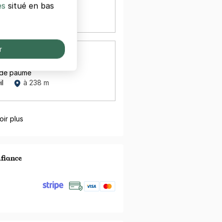
re Mendes France
es
situé en bas
il
à 170 m
r
ÉTEIL
Y - CRÉTEIL
u de paume
il
à 238 m
oir plus
nfiance