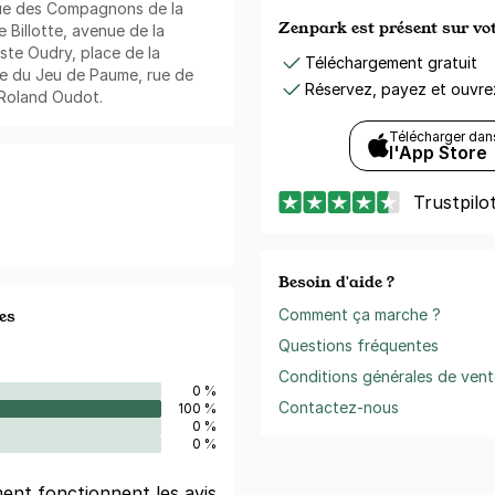
nue des Compagnons de la
Zenpark est présent sur v
e Billotte, avenue de la
ste Oudry, place de la
Téléchargement gratuit
ue du Jeu de Paume, rue de
Réservez, payez et ouvr
 Roland Oudot.
Télécharger dan
l'App Store
Trustpilo
Besoin d'aide ?
es
Comment ça marche ?
Questions fréquentes
Conditions générales de vent
0 %
Contactez-nous
100 %
0 %
0 %
nt fonctionnent les avis