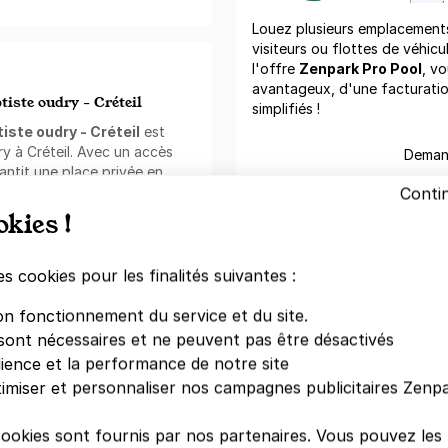
Louez plusieurs emplacements 
visiteurs ou flottes de véhicu
l'offre
Zenpark Pro Pool
, vo
avantageux, d'une facturati
tiste oudry - Créteil
simplifiés !
iste oudry - Créteil
est
y à Créteil. Avec un accès
Demand
antit une place privée en
issibles dans ce parking
Conti
nnes, grandes et hautes
.
okies !
Parkings à proximité
ark
:
centres-villes, gares et
es cookies pour les finalités suivantes :
PARKING CR
ique ;
PRÉFECTUR
llion d'utilisateurs
on fonctionnement du service et du site.
4 rue Georg
sont nécessaires et ne peuvent pas être désactivés
94000 Créte
rvation ;
dience et la performance de notre site
ible ;
imiser et personnaliser nos campagnes publicitaires Zenpa
a l'application mobile.
PARKING CR
:
ORMETTEAU 
cookies sont fournis par nos partenaires. Vous pouvez le