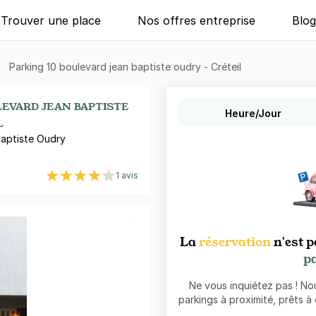
Trouver une place
Nos offres entreprise
Blo
Parking 10 boulevard jean baptiste oudry - Créteil
LEVARD JEAN BAPTISTE
Heure/Jour
L
Baptiste Oudry
1 avis
La
réservation
n'est p
pa
Ne vous inquiétez pas ! N
parkings à proximité, prêts à