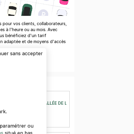
pour vos clients, collaborateurs,
les à l'heure ou au mois. Avec
us bénéficiez d'un tarif
on adaptée et de moyens d'accès
nuer sans accepter
er un devis
ÉTEIL
ÉTEIL-PRÉFECTURE - ALLÉE DE LA TOISON D'OR
a Toison d'Or
rk.
il
à 365 m
s paramétrer ou
es
situé en bas