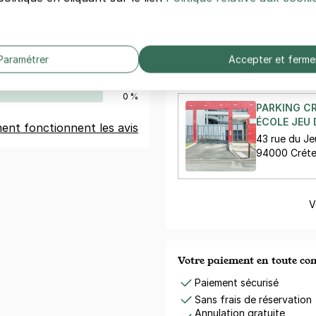
PARKING CR
es
10 BOULEVA
10 boulevard
94000 Créte
Paramétrer
Accepter et ferme
0 %
100 %
0 %
0 %
PARKING CR
ÉCOLE JEU 
nt fonctionnent les avis
43 rue du J
94000 Créte
V
Votre paiement en toute co
Paiement sécurisé
Sans frais de réservation
Annulation gratuite