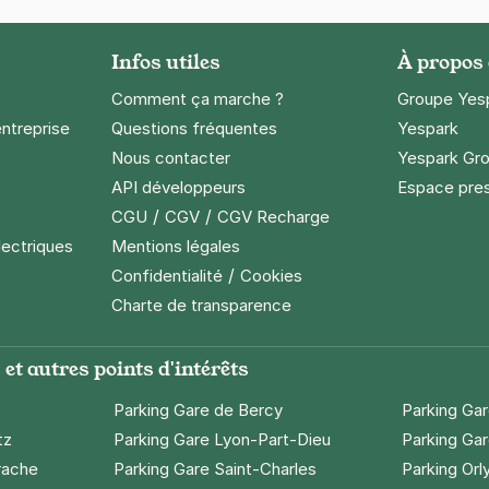
Infos utiles
À propos
Comment ça marche ?
Groupe Yes
entreprise
Questions fréquentes
Yespark
Nous contacter
Yespark Gro
API développeurs
Espace pre
/
/
CGU
CGV
CGV Recharge
lectriques
Mentions légales
/
Confidentialité
Cookies
Charte de transparence
et autres points d'intérêts
Parking Gare de Bercy
Parking Ga
tz
Parking Gare Lyon-Part-Dieu
Parking Gar
rache
Parking Gare Saint-Charles
Parking Orl