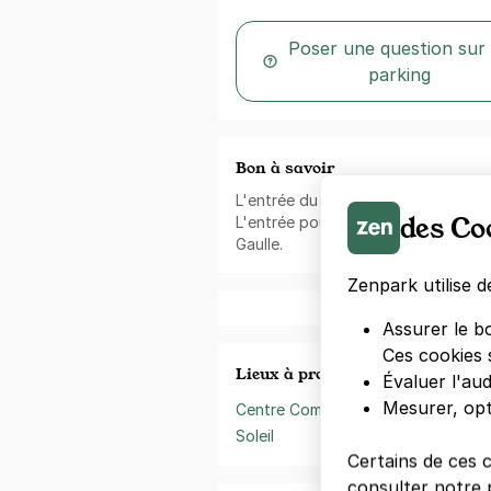
Poser une question sur
parking
Bon à savoir
L'entrée du parking se situe au 1 a
des Co
L'entrée pour les piétons se situe 
Gaulle.
Zenpark utilise d
Assurer le b
Ces cookies 
Lieux à proximité
Évaluer l'au
Mesurer, opt
Centre Commercial Créteil
Soleil
Certains de ces 
consulter notre p