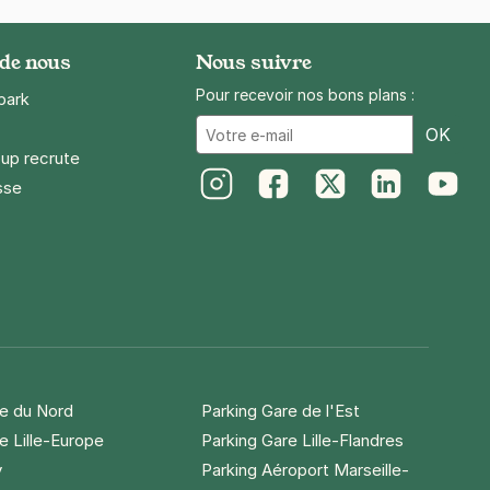
 de nous
Nous suivre
Pour recevoir nos bons plans :
park
Ema
OK
up recrute
sse
Instagram
Facebook
Twitter
LinkedIn
Youtube
re du Nord
Parking Gare de l'Est
e Lille-Europe
Parking Gare Lille-Flandres
y
Parking Aéroport Marseille-