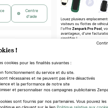
 ce
Centre
d'aide
Louez plusieurs emplacements 
visiteurs ou flottes de véhicu
l'offre
Zenpark Pro Pool
, vo
avantageux, d'une facturati
simplifiés !
Conti
venue du Général de Gaulle.
okies !
au 1 avenue du Général de
Demand
es cookies pour les finalités suivantes :
Parkings à proximité
on fonctionnement du service et du site.
sont nécessaires et ne peuvent pas être désactivés
PARKING CR
GARE DE CR
dience et la performance de notre site
11 allée de l
imiser et personnaliser nos campagnes publicitaires Zenpa
94000 Créte
cookies sont fournis par nos partenaires. Vous pouvez le
olitique en cliquant sur le lien
Politique relative aux cooki